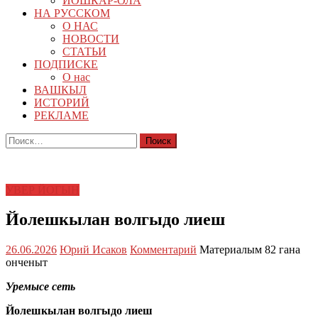
ЙОШКАР-ОЛА
НА РУССКОМ
О НАС
НОВОСТИ
СТАТЬИ
ПОДПИСКЕ
О нас
ВАШКЫЛ
ИСТОРИЙ
РЕКЛАМЕ
Найти:
УВЕР ЙОГЫН
Йолешкылан волгыдо лиеш
26.06.2026
Юрий Исаков
Комментарий
Материалым 82 гана
онченыт
Уремысе сеть
Йолешкылан волгыдо лиеш