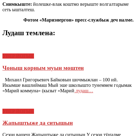
Снимкыште:
йолешке-влак коштмо верыште волгалтарыме
сеть ышталтеш.
Фотом «Мариэнергон» пресс-службыж деч налме.
Лудаш темлена:
УВЕР ЙОГЫН
Чоныш корным муын моштен
Михаил Григорьевич Байковын шочмыжлан – 100 ий.
Икымше вашлиймаш Мый эше школышто тунеммем годымак
«Марий коммуна» (кызыт «Марий
лудаш…
УВЕР ЙОГЫН
Жапыштыже да ситышын
Сезон вашеш Жапыштыже да ситышын У сезон тӱҥалме