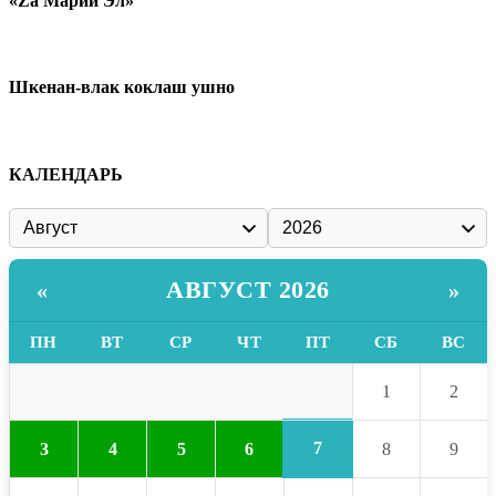
«Zа Марий Эл»
Шкенан-влак коклаш ушно
КАЛЕНДАРЬ
АВГУСТ 2026
«
»
ПН
ВТ
СР
ЧТ
ПТ
СБ
ВС
1
2
7
3
4
5
6
8
9