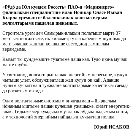
«Рӱдӧ да Юл кундем Россеть» ПАО-н «Мариэнерго»
филиалжын специалистше-влак Йошкар-Оласе Йыван
Кырла уремыште йолешке-влак коштмо верым
волгалтарыме пашалан пижыныт.
Строитель урем деч Самырык-влакын полатышт марте 37
меҥгым шогалтыме, ик километр утла кабельым шупшмо да
меҥгылашке жаплан келшыше светодиод лампылам
вераҥдыме.
Кызыт ты кундемыште тӱзатыме паша кая. Тудо июнь мучаш
марте шуйна.
У светодиод волгалтарыш-влак энергийым перегыше, кужун
чытыше улыт, обслуживатлаш жап кугун ок кай. Адакше
нуным кучылтмаш тӱжвалне волгалтарыме качествым саемда
да роскотым иземда.
Олам волгалтарыме системым вияҥдымаш – йырвелым
йӧнаным ыштыме пашан кӱлешан ужашыже, ойлат энергетик-
влак. Тидыже мер кумдыкым утларак лӱдыкшыдымым ышта,
а у технологий энергийым пайдалын кучылташ полша.
Юрий ИСАКОВ.