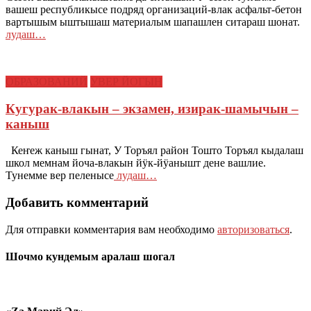
вашеш республикысе подряд организаций-влак асфальт-бетон
вартышым ыштышаш материалым шапашлен ситараш шонат.
лудаш…
ОБРАЗОВАНИЙ
УВЕР ЙОГЫН
Кугурак-влакын – экзамен, изирак-шамычын –
каныш
Кеҥеж каныш гынат, У Торъял район Тошто Торъял кыдалаш
школ мемнам йоча-влакын йӱк-йӱанышт дене вашлие.
Тунемме вер пеленысе
лудаш…
Добавить комментарий
Для отправки комментария вам необходимо
авторизоваться
.
Шочмо кундемым аралаш шогал