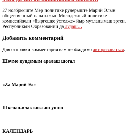
27 ноябрьыште Мер-политике рӱдерыште Марий Элын
общественный палатыжын Молодежный политике
комиссийжын «йыргешке ӱстелже» йыр мутланымаш эртен.
Республикын Образований да
лудаш…
Добавить комментарий
Для отправки комментария вам необходимо
авторизоваться
.
Шочмо кундемым аралаш шогал
«Zа Марий Эл»
Шкенан-влак коклаш ушно
КАЛЕНДАРЬ