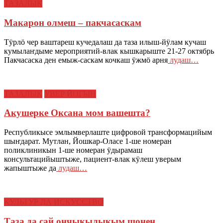
ТАЗАЛЫК
Макарон олмеш – пакчасаскам
Тӱрлӧ чер ваштареш кучедалаш да таза илыш-йӱлам кучаш
кумылаҥдыме мероприятий-влак кышкарыште 21-27 октябрь
Пакчасаска ден емыж-саскам кочкаш ӱжмӧ арня
лудаш…
ТАЗАЛЫК
УВЕР ЙОГЫН
Акушерке Оксана мом вашешта?
Республикысе эмлымверлаште цифровой трансформацийым
шыҥдарат. Мутлан, Йошкар-Оласе 1-ше номеран
поликлиникын 1-ше номеран ӱдырамаш
консультацийыштыже, пациент-влак кӱлеш уверым
жапыштыже да
лудаш…
КУЛЬТУР ДА ИСКУССТВО
Таза да сай ончыкылыкым шонен…