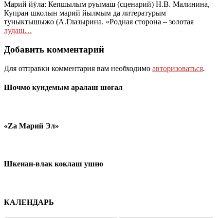
Марий йӱла: Кепшылым руымаш (сценарий) Н.В. Малинина,
Купран школын марий йылмым да литературым
туныктышыжо (А.Глазырина. «Родная сторона – золотая
лудаш…
Добавить комментарий
Для отправки комментария вам необходимо
авторизоваться
.
Шочмо кундемым аралаш шогал
«Zа Марий Эл»
Шкенан-влак коклаш ушно
КАЛЕНДАРЬ