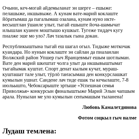
Очыни, кеч-могай айдемыланат эн шерге – ешыже:
пелашыже, икшывыже. А кунам вате-марий коклаште
йӧратымаш да пагалымаш озалана, кунам нуно икте-
весыштлан ӱшанле улыт, тыгай ешыште йоча-шамычат
илышлан куанен моштышо кушкыт. Тугеже тиддеч кугу
пиалже эше мо уло? Лач тазалык гына докан.
Республикыштына тыгай еш шагал огыл. Тидыже моткочак
куандара. Но нунын коклаште эн сайлан да пиаланлан
Волжский район Упшер гыч Яранцевмыт ешым шотлыман.
Вате ден марий шкештат чолга улыт да икшывыштымат
тыгайымак куштат. Спорт денат кылым кучат, мураш-
кушташат тале улыт, тӱрлӧ таҥасымаш ден конкурслашкат
кумылын ушнат. Сандене лач тиде ешак ты кечылаште, 7-8
июльышто, Чебоксарыште эртыше «Успешная семья
Приволжья» конкурсын финалыштыже Марий Элын чапшым
арала. Нунылан ме уло кумылын сеҥымашым тыланена!
Любовь Камалетдинова
Фотом соцкыл гыч налме
Лудаш темлена: