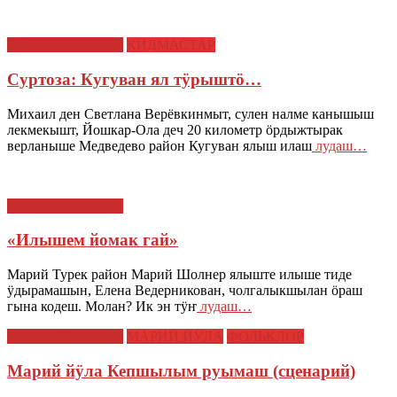
ЕШ ДА ИКШЫВЕ
КИДМАСТАР
Суртоза: Кугуван ял тӱрыштӧ…
Михаил ден Светлана Верёвкинмыт, сулен налме канышыш
лекмекышт, Йошкар-Ола деч 20 километр ӧрдыжтырак
верланыше Медведево район Кугуван ялыш илаш
лудаш…
ЕШ ДА ИКШЫВЕ
«Илышем йомак гай»
Марий Турек район Марий Шолнер ялыште илыше тиде
ӱдырамашын, Елена Ведерникован, чолгалыкшылан ӧраш
гына кодеш. Молан? Ик эн тӱҥ
лудаш…
ЕШ ДА ИКШЫВЕ
МАРИЙ ЙӰЛА
ФОЛЬКЛОР
Марий йӱла Кепшылым руымаш (сценарий)