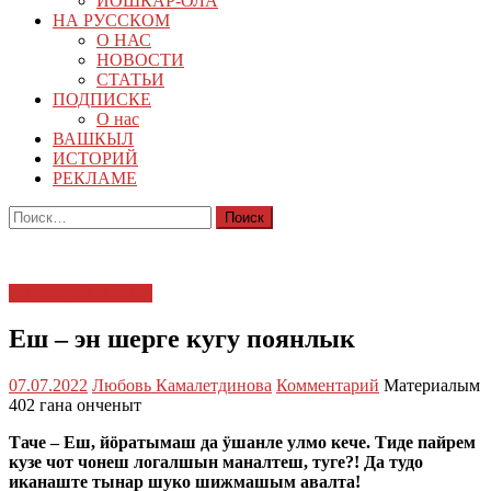
ЙОШКАР-ОЛА
НА РУССКОМ
О НАС
НОВОСТИ
СТАТЬИ
ПОДПИСКЕ
О нас
ВАШКЫЛ
ИСТОРИЙ
РЕКЛАМЕ
Найти:
ЕШ ДА ИКШЫВЕ
Еш – эн шерге кугу поянлык
07.07.2022
Любовь Камалетдинова
Комментарий
Материалым
402 гана онченыт
Таче – Еш, йӧратымаш да ӱшанле улмо кече. Тиде пайрем
кузе чот чонеш логалшын маналтеш, туге?! Да тудо
иканаште тынар шуко шижмашым авалта!