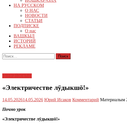
ЙОШКАР-ОЛА
НА РУССКОМ
О НАС
НОВОСТИ
СТАТЬИ
ПОДПИСКЕ
О нас
ВАШКЫЛ
ИСТОРИЙ
РЕКЛАМЕ
Найти:
УВЕР ЙОГЫН
«Электричестве лӱдыкшӧ!»
14.05.2026
14.05.2026
Юрий Исаков
Комментарий
Материалым 2
Почмо урок
«Электричестве лӱдыкшӧ!»