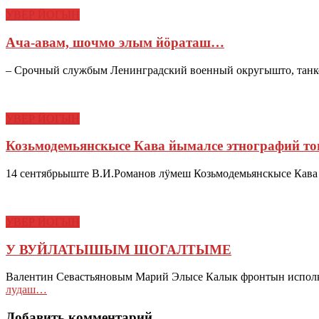
УВЕР ЙОГЫН
Ача-авам, шочмо элым йӧраташ…
– Срочный службым Ленинградский военный округышто, танко
УВЕР ЙОГЫН
Козьмодемьянскысе Кава йымалсе этнографий т
14 сентябрьыште В.И.Романов лӱмеш Козьмодемьянскысе Кава
УВЕР ЙОГЫН
У ВУЙЛАТЫШЫМ ШОГАЛТЫМЕ
Валентин Севастьяновым Марий Элысе Калык фронтын испол
лудаш…
Добавить комментарий