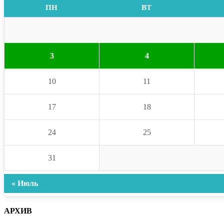
ПН
ВТ
3
4
10
11
17
18
24
25
31
« Июль
АРХИВ