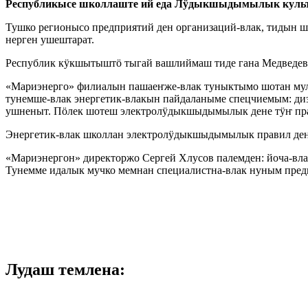
Республикысе школлаште ий еда Лӱдыкшыдымылык культ
Тушко регионысо предприятий ден организаций-влак, тидын 
нерген ушештарат.
Республик кӱкшытыштӧ тыгай вашлиймаш тиде гана Медведево
«Мариэнерго» филиалын пашаеҥже-влак туныктымо шотан муль
тунемше-влак энергетик-влакын пайдаланыме спецчиемым: ди
ушненыт. Пӧлек шотеш электролӱдыкшыдымылык дене тӱҥ п
Энергетик-влак школлан электролӱдыкшыдымылык правил ден
«Мариэнергон» директоржо Сергей Хлусов палемден: йоча-в
Тунемме идалык мучко мемнан специалистна-влак нуным пред
Лудаш темлена: