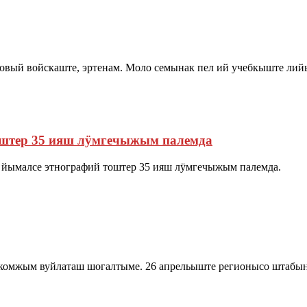
вый войскаште, эртенам. Моло семынак пел ий учебкыште лийы
оштер 35 ияш лӱмгечыжым палемда
 йымалсе этнографий тоштер 35 ияш лӱмгечыжым палемда.
комжым вуйлаташ шогалтыме. 26 апрельыште регионысо штабы