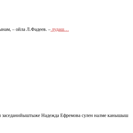
нам, – ойла Л.Фадеев. –
лудаш…
н заседанийыштыже Надежда Ефремова сулен налме канышыш