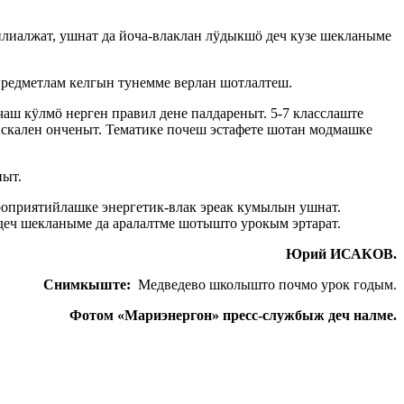
лиалжат, ушнат да йоча-влаклан лӱдыкшӧ деч кузе шекланыме
редметлам келгын тунемме верлан шотлалтеш.
ш кӱлмӧ нерген правил дене палдареныт. 5-7 класслаште
скален онченыт. Тематике почеш эстафете шотан модмашке
ныт.
оприятийлашке энергетик-влак эреак кумылын ушнат.
еч шекланыме да аралалтме шотышто урокым эртарат.
Юрий ИСАКОВ.
Снимкыште:
Медведево школышто почмо урок годым.
Фотом «Мариэнергон» пресс-службыж деч налме.