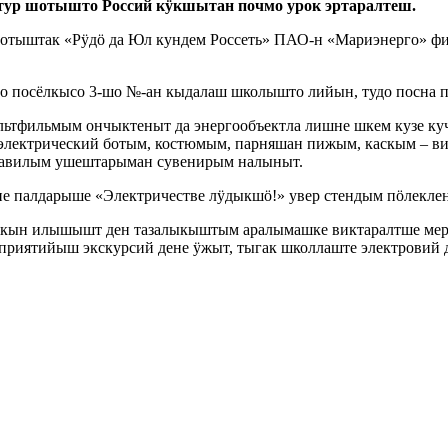
ур шотышто Россий кӱкшытан почмо урок эртаралтеш.
шотыштак «Рӱдӧ да Юл кундем Россеть» ПАО-н «Мариэнерго» фи
 посёлкысо 3-шо №-ан кыдалаш школышто лийын, тудо посна п
тфильмым ончыктеныт да энергообъектла лишне шкем кузе куча
электрический ботым, костюмым, парняшан пижым, каскым – ви
равилым ушештарыман сувенирым налыныт.
е палдарыше «Электричестве лӱдыкшӧ!» увер стендым пӧлекле
лакын илышышт ден тазалыкыштым аралымашке виктаралтше мер
приятийыш экскурсий дене ӱжыт, тыгак школлаште электровий д