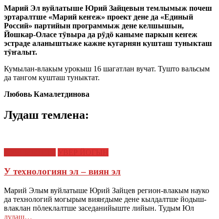
Марий Эл вуйлатыше Юрий Зайцевын темлымыж почеш
эртаралтше «Марий кеҥеж» проект дене да «Единый
Россий» партийын программыж дене келшышын,
Йошкар-Оласе тӱвыра да рӱдӧ каныме паркын кеҥеж
эстраде аланыштыже кажне кугарнян кушташ туныкташ
тӱҥалыт.
Кумылан-влакым урокыш 16 шагатлан вучат. Тушто вальсым
да тангом кушташ туныктат.
Любовь Камалетдинова
Лудаш темлена:
КУЧЕМЫШТЕ
УВЕР ЙОГЫН
У технологиян эл – виян эл
Марий Элым вуйлатыше Юрий Зайцев регион-влакым науко
да технологий могырым вияҥдыме дене кылдалтше йодыш-
влаклан пӧлеклалтше заседанийыште лийын. Тудым Юл
лудаш…