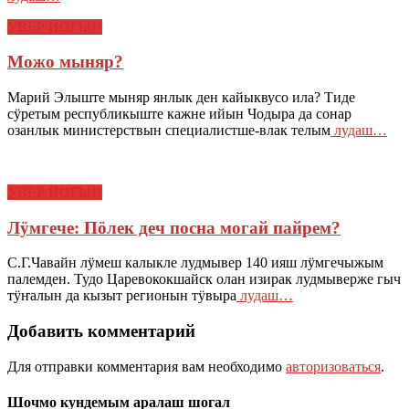
УВЕР ЙОГЫН
Можо мыняр?
Марий Элыште мыняр янлык ден кайыквусо ила? Тиде
сӱретым республикыште кажне ийын Чодыра да сонар
озанлык министерствын специалистше-влак телым
лудаш…
УВЕР ЙОГЫН
Лӱмгече: Пӧлек деч посна могай пайрем?
С.Г.Чавайн лӱмеш калыкле лудмывер 140 ияш лӱмгечыжым
палемден. Тудо Царевококшайск олан изирак лудмыверже гыч
тӱҥалын да кызыт регионын тӱвыра
лудаш…
Добавить комментарий
Для отправки комментария вам необходимо
авторизоваться
.
Шочмо кундемым аралаш шогал