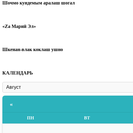
Шочмо кундемым аралаш шогал
«Zа Марий Эл»
Шкенан-влак коклаш ушно
КАЛЕНДАРЬ
«
ПН
ВТ