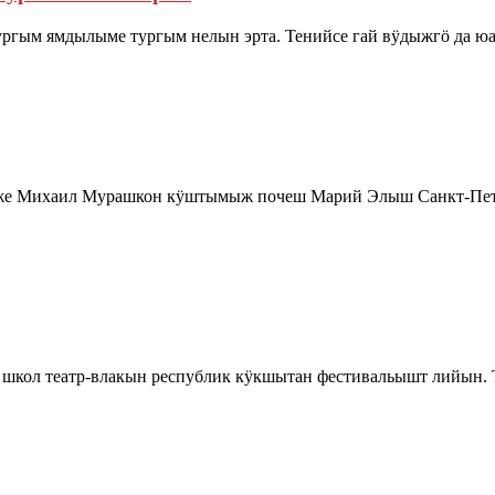
ргым ямдылыме тургым нелын эрта. Тенийсе гай вӱдыжгӧ да юа
рже Михаил Мурашкон кӱштымыж почеш Марий Элыш Санкт-Пет
школ театр-влакын республик кӱкшытан фестивальышт лийын. 