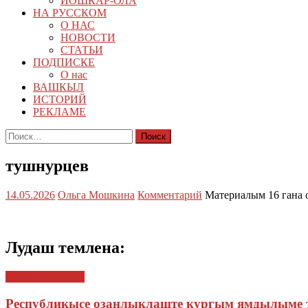
ЙОШКАР-ОЛА
НА РУССКОМ
О НАС
НОВОСТИ
СТАТЬИ
ПОДПИСКЕ
О нас
ВАШКЫЛ
ИСТОРИЙ
РЕКЛАМЕ
Найти:
тушнурцев
14.05.2026
Ольга Мошкина
Комментарий
Материалым 16 гана 
Лудаш темлена:
ТАЧЕ ЯЛЫШТЕ
Республикысе озанлыклаште кургым ямдылыме т