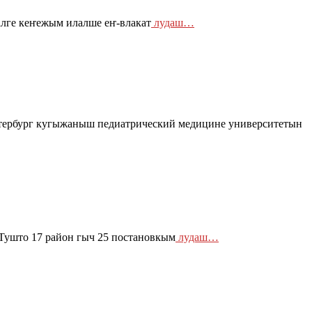
лге кеҥежым илалше еҥ-влакат
лудаш…
ербург кугыжаныш педиатрический медицине университетын
Тушто 17 район гыч 25 постановкым
лудаш…