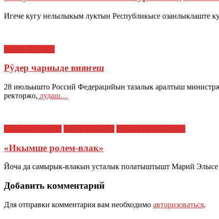
Игече кугу нелылыкым луктын Республикысе озанлыклаште ку
УВЕР ЙОГЫН
Рӱдер чарныде вияҥеш
28 июльышто Россий Федерацийын тазалык аралтыш минист
ректоржо,
лудаш…
ОБРАЗОВАНИЙ
УВЕР ЙОГЫН
ШКОЛ ЙОЛГОРНО
«Икымше ролем-влак»
Йоча да самырык-влакын усталык полатыштышт Марий Элысе 
Добавить комментарий
Для отправки комментария вам необходимо
авторизоваться
.