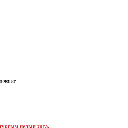
онченыт
ургым нелын эрта.