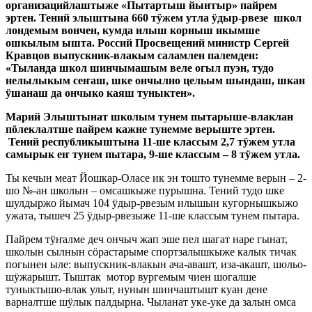
организацийлаштыже «Пытартыш йыҥгыр» пайрем
эртен. Тений элыштына 660 тӱжем утла ӱдыр-рвезе школ
лондемым вончен, кумда илыш корныш икымше
ошкылым ышта. Россий Просвещений министр Сергей
Кравцов выпускник-влакым саламлен палемден:
«Тыланда школ шинчымашым веле огыл пуэн, тудо
нелылыкым сеҥаш, шке ончылно цельым шындаш, шкан
ӱшанаш да ончыко каяш туныктен».
Марий Элыштынат школым тунем пытарыше-влаклан
пӧлеклалтше пайрем кажне тунемме верыште эртен.
Тений республикыштына 11-ше классым 2,7 тӱжем утла
самырык еҥ тунем пытара, 9-ше классым – 8 тӱжем утла.
Ты кечын меат Йошкар-Оласе ик эн тошто тунемме верын – 2-
шо №-ан школын – омсашкыже пурышна. Тений тудо шке
шулдыржо йымач 104 ӱдыр-рвезым илышын кугорнышкыжо
ужата, тышеч 25 ӱдыр-рвезыже 11-ше классым тунем пытара.
Пайрем тӱҥалме деч ончыч жап эше пел шагат наре гынат,
школын сылнын сӧрастарыме спортзалышкыже калык тичак
погынен ыле: выпускник-влакын ача-авашт, иза-акашт, шольо-
шӱжарышт. Тыштак мотор вургемым чиен шогалше
туныктышо-влак улыт, нунын шинчаштышт куан дене
варналтше шӱлык палдырна. Чыланат уке-уке да залын омса