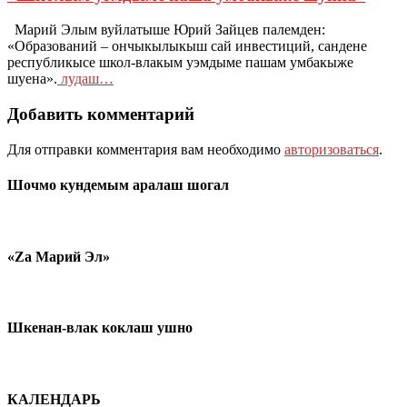
Марий Элым вуйлатыше Юрий Зайцев палемден:
«Образований – ончыкылыкыш сай инвестиций, сандене
республикысе школ-влакым уэмдыме пашам умбакыже
шуена».
лудаш…
Добавить комментарий
Для отправки комментария вам необходимо
авторизоваться
.
Шочмо кундемым аралаш шогал
«Zа Марий Эл»
Шкенан-влак коклаш ушно
КАЛЕНДАРЬ