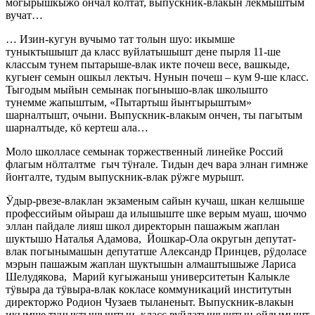
могырышкыжо ончал колтат, выпускник-влакын лекмыштым
вучат…
… Изин-кугун вучымо тат толын шуо: икымше
туныктышышт да класс вуйлатышышт дене пырля 11-ше
классым тунем пытарыше-влак икте почеш весе, вашкыде,
кугыеҥ семын ошкыл лектыч. Нунын почеш – кум 9-ше класс.
Тыгодым мыйын семынак погынышо-влак школышто
тунемме жапыштым, «Пытартыш йыҥгырыштым»
шарналтышт, очыни. Выпускник-влакым ончен, ты пагытым
шарналтыде, кӧ кертеш ала…
Моло школласе семынак торжественный линейке Россий
флагым нӧлталтме гыч тӱҥале. Тидын деч вара элнан гимнже
йоҥгалте, тудым выпускник-влак рӱжге мурышт.
Ӱдыр-рвезе-влаклан экзаменым сайын кучаш, шкан келшыше
профессийым ойыраш да илышыште шке верым муаш, шочмо
эллан пайдале лияш школ директорын пашажым жаплан
шуктышо Наталья Адамова, Йошкар-Ола округын депутат-
влак погынымашын депутатше Александр Принцев, рӱдоласе
мэрын пашажым жаплан шуктышын алмаштышыже Лариса
Шелудякова, Марий кугыжаныш университетын Калыкле
тӱвыра да тӱвыра-влак кокласе коммуникаций институтын
директоржо Родион Чузаев тыланеныт. Выпускник-влакын
икымше туныктышыштын, класс вуйлатышыштын ойлымышт