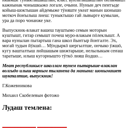
кажнынак чонышкыжо логале, очыни. Нунын деч пеҥгыде
койыш-шоктышан айдемыже тӱняште укеат манын шонышо
моткоч йоҥылыш лиеш: туныктышо гай лывырге кумылан,
ура да поро чонанже уке.
Выпускник-влакат вашеш тауштымо семын моторын
куштышт, гитар семышт почеш муро-влакым пӧлеклышт. А
вара нунылан пытартыш гана школ йыҥгыр йоҥгалте. Эх,
могай тудын йӱкшӧ… Мӱндыркӧ шергылтше, ончыко ӱжшӧ,
кугу вашталтыш лийшашым шижтарыше, нелылыкым сеҥаш
таратыше, илыш кугорнышто тӱткӧ лияш йодшо…
Меат республикысе школлам тунем пытарыше-влаклан
волгыдо илыш корным тыланена да манына: шонымашет
шукталтше, выпускник!
Г.Кожевникова
Михаил Скобелевын фотожо
Лудаш темлена: