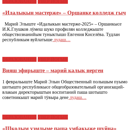
ОБРАЗОВАНИЙ
УВЕР ЙОГЫН
«Идалыкын мастерже» – Оршанке колледж гыч
Марий Элыште «Идалыкын мастерже-2025» – Оршанкысе
И.К.Глушков лӱмеш шуко профилян колледжыште
обществознанийым туныктышо Евгения Киселёва. Тудлан
республикым вуйлатыше
лудаш…
ОБРАЗОВАНИЙ
УВЕР ЙОГЫН
Вияш эфирыште – марий калык нерген
1 февральыште Марий Элын Общественный полышым пуымо
шотышто республикысе общеобразовательный организаций-
влакын директорыштын воспитаний паша шотышто
советникышт марий тӱвыра дене
лудаш…
ОБРАЗОВАНИЙ
УВЕР ЙОГЫН
«Школым уэмдыме паша умбакыже шуйна»