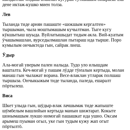
дене иктаж-кушко миен толза.
Лев
Тыланда тиде арнян пашаште «шокшым кергалтен»
тыршыман, чыла моштымашым кучылтман. Тыге кугу
кӱкшытыш шуыда. Вуйлатышыдат тидым акла. Вий-куатым
ӱчашымашлан, вурседылмашлан пытараш ида тырше. Поро
кумылым ончыктеда гын, сайрак лиеш.
Ӱдыр
Ала-могай уверым пален налыда. Тудо уло илышдам
вашталта. Кеч-могай у пашам лӱдде тӱҥалын кертыда, молан
манаш гын чылажат ворана. Весе-влаклан утларак полшаш
тыршыза. Ончыкыжым тиде тыланда, паледа, ешаралт
пӧртылеш.
Виса
Шкет улыда гын, шӱдыр-влак лачшымак тиде жапыште
шӱмбелым вашлийын кертыда манын шижтарат. Кокыте
шонымашым лукшо нимогай пашашкат ида ушно. Оксам
арымеш пуыман огыл, уке гын тудым кужу жап огыт
пӧртылтӧ.