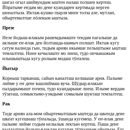
шагал огыл шийвундым ыштен налаш полшен кертеш.
Йӧратыме еҥдам мо дене куандарен кертмыда нерген
шоналтыза. Иктаж-кушко пырля миен толза але, мутлан,
ойыртемалтше пӧлекым ыштыза.
Презе
Неле йодыш-влакым рашемдымаште тендам пагалыше да
аклыше еҥ-влак ден йолташда-шамыч полшат. Иктаж кугу
сатум налнеда гын, тидым арнян икымше пелыштыже ышташ
темлалтеш. Нине кечылаште мо лиеш, тудо ончыкыжым
илышыштыда кугу рольым модаш тӱҥалеш.
Йыгыр
Корныш тарванаш, сайын каналташ келшыше арня. Палыме
лийме у еҥ дене вашлиймаш вуча. Шӱдыр-влакын
палдарымышт почеш, тудо куандарыше лиеш. Илыме вердам
тӱзаташ, олмыктымо-уэмдыме сомылым шукташ темлалтеш.
Рак
Тиде арнян ала-мом ойыртемалтшым ыштеда да шкенда дене
шкеат кугешнаш тӱҥалыда, ӱшанда кугемеш. У еҥ-влак дене
палыме лийме годым нелылык лектын кертеш. Паша дене
кылдалтше йодыш-влаклан кугурак тӱткышым ойырыза. Еш