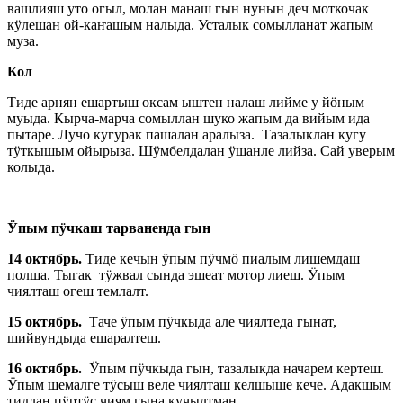
вашлияш уто огыл, молан манаш гын нунын деч моткочак
кӱлешан ой-каҥашым налыда. Усталык сомылланат жапым
муза.
Кол
Тиде арнян ешартыш оксам ыштен налаш лийме у йӧным
муыда. Кырча-марча сомыллан шуко жапым да вийым ида
пытаре. Лучо кугурак пашалан аралыза. Тазалыклан кугу
тӱткышым ойырыза. Шӱмбелдалан ӱшанле лийза. Сай уверым
колыда.
Ӱпым пӱчкаш тарваненда гын
14 октябрь.
Тиде кечын ӱпым пӱчмӧ пиалым лишемдаш
полша. Тыгак тӱжвал сында эшеат мотор лиеш. Ӱпым
чиялташ огеш темлалт.
15 октябрь.
Таче ӱпым пӱчкыда але чиялтеда гынат,
шийвундыда ешаралтеш.
16 октябрь.
Ӱпым пӱчкыда гын, тазалыкда начарем кертеш.
Ӱпым шемалге тӱсыш веле чиялташ келшыше кече. Адакшым
тидлан пӱртӱс чиям гына кучылтман.