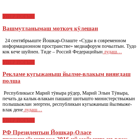
УВЕР ЙОГЫН
Вашмутланымаш моткоч кӱлешан
24 сентябрьыште Йошкар-Олаште «Суды в современном
информационном пространстве» медиафорум почылтын. Тудо
кок кече шуйнен. Тиде – Россий Федерацийын
лудаш…
УВЕР ЙОГЫН
Рекламе кугыжаныш йылме-влакым вияҥдаш
полша
Республикысе Марий тӱвыра рӱдер, Марий Элын Тӱвыра,
печать да калык-влакын пашашт шотышто министерствыжын
полышыжлан эҥертен, республикын кугыжаныш йылмыже-
влак дене
лудаш…
УВЕР ЙОГЫН
РФ Президентын Йошкар-Оласе