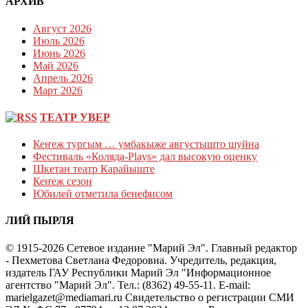
АРХИВ
Август 2026
Июль 2026
Июнь 2026
Май 2026
Апрель 2026
Март 2026
ТЕАТР УВЕР
Кеҥеж тургым … умбакыже августышто шуйна
Фестиваль «Коляда-Plays» дал высокую оценку
Шкетан театр Карайыште
Кеҥеж сезон
Юбилей отметила бенефисом
ЛИЙ ПЫРЛЯ
© 1915-2026 Сетевое издание "Марий Эл". Главный редактор
- Пехметова Светлана Федоровна. Учредитель, редакция,
издатель ГАУ Республики Марий Эл "Информационное
агентство "Марий Эл". Тел.: (8362) 49-55-11. E-mail:
marielgazet@mediamari.ru Свидетельство о регистрации СМИ