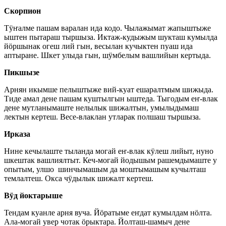
Скорпион
Тӱҥалме пашам варалан ида кодо. Чылажымат жапыштыже
ыштен пытараш тыршыза. Иктаж-кудыжым шукташ кумылда
йӧршынак огеш лий гын, весылан кучыктен пуаш ида
аптыране. Шкет улыда гын, шӱмбелым вашлийын кертыда.
Пикшызе
Арнян икымше пелыштыже вий-куат ешаралтмым шижыда.
Тиде амал дене пашам куштылгын ыштеда. Тыгодым еҥ-влак
дене мутланымаште нелылык шижалтын, умылыдымаш
лектын кертеш. Весе-влаклан утларак полшаш тыршыза.
Ирказа
Нине кечылаште тыланда могай еҥ-влак кӱлеш лийыт, нуно
шкештак вашлиялтыт. Кеч-могай йодышым рашемдымаште у
опытым, улшо шинчымашым да моштымашым кучылташ
темлалтеш. Окса чӱдылык шижалт кертеш.
Вӱд йоктарыше
Тендам куанле арня вуча. Йӧратыме еҥдат кумылдам нӧлта.
Ала-могай увер чотак ӧрыктара. Йолташ-шамыч дене