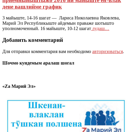
приемныйыштыжо 2016 ий майыште еҥ-влак
дене вашлийме график
3 майыште, 14-16 шагат — Лариса Николаевна Яковлева,
Марий Эл Республикыште айдемын праваже шотышто
уполномоченный. 16 майыште, 10-12 шагат
лудаш…
Добавить комментарий
Для отправки комментария вам необходимо
авторизоваться
.
Шочмо кундемым аралаш шогал
«Zа Марий Эл»