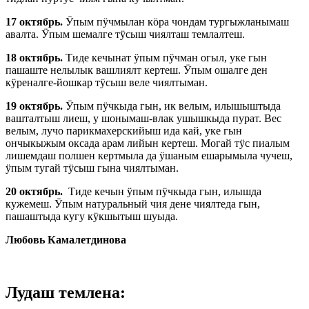
17 октябрь.
Ӱпым пӱчмылан кӧра чондам тургыжланымаш
авалта. Ӱпым шемалге тӱсыш чиялташ темлалтеш.
18 октябрь.
Тиде кечынат ӱпым пӱчман огыл, уке гын
пашаште нелылык вашлиялт кертеш. Ӱпым ошалге ден
кӱреналге-йошкар тӱсыш веле чиялтыман.
19 октябрь.
Ӱпым пӱчкыда гын, ик велым, илышыштыда
вашталтыш лиеш, у шонымаш-влак ушышкыда пурат. Вес
велым, лучо парикмахерскийыш ида кай, уке гын
ончыкыжым оксада арам лийын кертеш. Могай тӱс пиалым
лишемдаш полшен кертмыла да ӱшаным ешарымыла чучеш,
ӱпым тугай тӱсыш гына чиялтыман.
20 октябрь.
Тиде кечын ӱпым пӱчкыда гын, илышда
кужемеш. Ӱпым натуральный чия дене чиялтеда гын,
пашаштыда кугу кӱкшытыш шуыда.
Любовь Камалетдинова
Лудаш темлена: