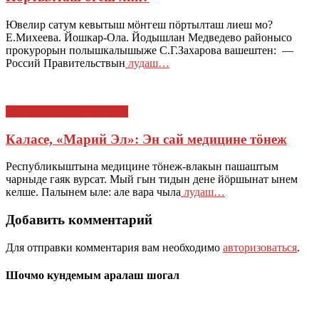
Ювелир сатум кевытыш мӧҥгеш пӧртылташ лиеш мо?
Е.Михеева. Йошкар-Ола. Йодышлан Медведево районысо
прокурорын полышкалышыже С.Г.Захарова вашештен: —
Россий Правительствын
лудаш…
КАЛАСЕ, "МАРИЙ ЭЛ"
Каласе, «Марий Эл»: Эн сай медицине тӧнеж
Республикыштына медицине тӧнеж-влакын пашаштым
чарныде гаяк вурсат. Мый гын тидын дене йӧршынат ынем
келше. Палынем ыле: але вара чыла
лудаш…
Добавить комментарий
Для отправки комментария вам необходимо
авторизоваться
.
Шочмо кундемым аралаш шогал