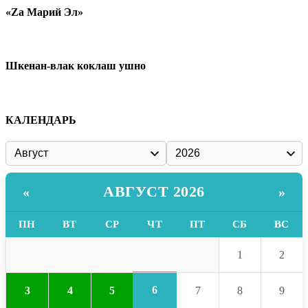
«Zа Марий Эл»
Шкенан-влак коклаш ушно
КАЛЕНДАРЬ
АВГУСТ 2026
«
»
ПН
ВТ
СР
ЧТ
ПТ
СБ
ВС
1
2
6
3
4
5
7
8
9