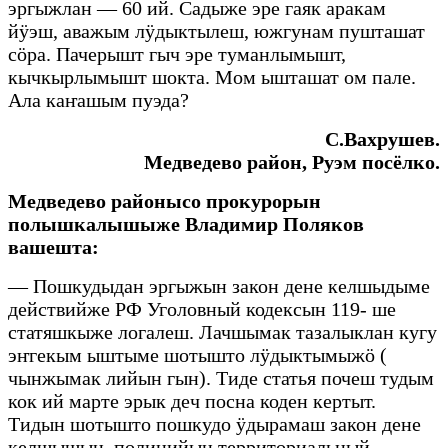
эргыжлан — 60 ий. Садыже эре гаяк аракам
йӱэш, аважым лӱдыктылеш, южгунам пушташат
сӧра. Пачерышт гыч эре туманлымышт,
кычкырлымышт шокта. Мом ышташат ом пале.
Ала каҥашым пуэда?
С.Вахрушев.
Медведево район, Руэм посёлко.
Медведево районысо прокурорын
полышкалышыже Владимир Поляков
вашешта:
— Пошкудыдан эргыжын закон дене келшыдыме
действийже РФ Уголовный кодексын 119- ше
статяшкыже логалеш. Лачшымак тазалыклан кугу
эҥгекым ыштыме шотышто лӱдыктымыжӧ (
чынжымак лийын гын). Тиде статья почеш тудым
кок ий марте эрык деч посна коден кертыт.
Тидын шотышто пошкудо ӱдырамаш закон дене
келшышын, полицийын территориальный