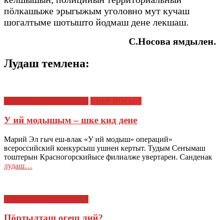
пӧлкашыже эрыгыжым уголовно мут кучаш
шогалтыме шотышто йодмаш дене лекшаш.
С.Носова ямдылен.
Лудаш темлена:
КАЛАСЕ, "МАРИЙ ЭЛ"
УВЕР ЙОГЫН
У ий модышым – шке кид дене
Марий Эл гыч еш-влак «У ий модыш» операций»
всероссийский конкурсыш ушнен кертыт. Тудым Сеҥымаш
тоштерын Красногорскийысе филиалже увертарен. Санденак
лудаш…
КАЛАСЕ, "МАРИЙ ЭЛ"
Пӧртылташ огеш лий?