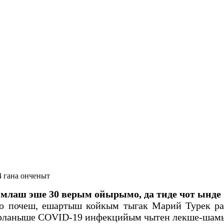
 гана онченыт
лаш эше 30 верым ойырымо, да тиде чот ынде 
о почеш, ешартыш койкым тыгак Марий Турек р
ерланыше COVID-19 инфекцийым чытен лекше-шам