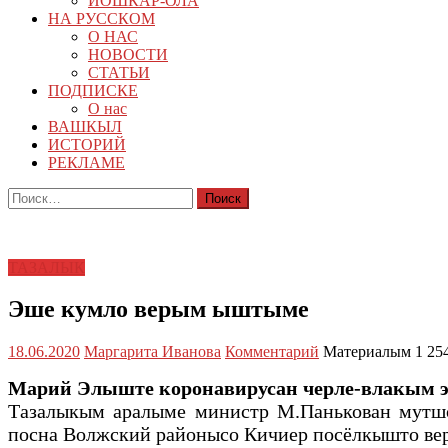
ЙОШКАР-ОЛА
НА РУССКОМ
О НАС
НОВОСТИ
СТАТЬИ
ПОДПИСКЕ
О нас
ВАШКЫЛ
ИСТОРИЙ
РЕКЛАМЕ
Найти:
ТАЗАЛЫК
Эше кумло верым ыштыме
18.06.2020
Маргарита Иванова
Комментарий
Материалым 1 254
Марий Элыште коронавирусан черле-влакым эм
Тазалыкым аралыме министр М.Панькован мутш
посна Волжский районысо Кичиер посёлкышто в