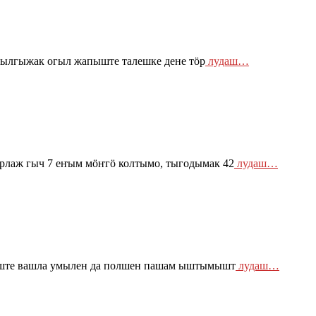
тылгыжак огыл жапыште талешке дене тӧр
лудаш…
лаж гыч 7 еҥым мӧҥгӧ колтымо, тыгодымак 42
лудаш…
тыште вашла умылен да полшен пашам ыштымышт
лудаш…