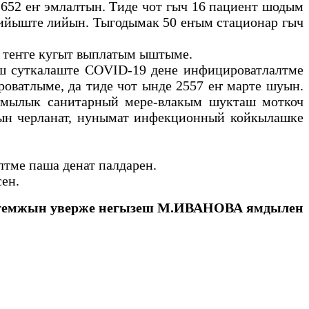
652 еҥ эмлалтын. Тиде чот гыч 16 пациент шодым
янийыште лийын. Тыгодымак 50 еҥым стационар гыч
 теҥге кугыт выплатым ыштыме.
ш суткалаште COVID-19 дене инфицироватлалтме
оватлыме, да тиде чот ынде 2557 еҥ марте шуын.
мылык санитарный мере-влакым шукташ моткоч
ын черланат, нунымат инфекционный койкылашке
ме паша денат палдарен.
ен.
ктемжын уверже негызеш М.ИВАНОВА ямдылен