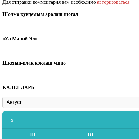
Для отправки комментария вам необходимо
авторизоваться
.
Шочмо кундемым аралаш шогал
«Zа Марий Эл»
Шкенан-влак коклаш ушно
КАЛЕНДАРЬ
«
ПН
ВТ