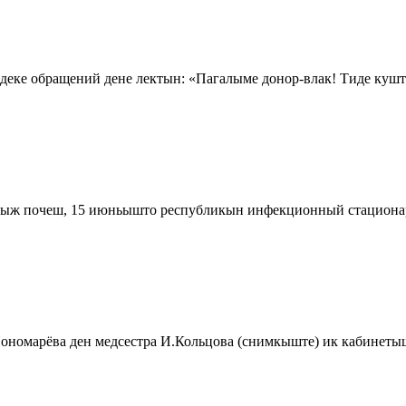
деке обращений дене лектын: «Пагалыме донор-влак! Тиде куш
ж почеш, 15 июньышто республикын инфекционный стационар
Пономарёва ден медсестра И.Кольцова (снимкыште) ик кабине