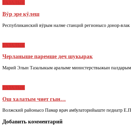
ТАЗАЛЫК
Вӱр эре кӱлеш
Республиканский вӱрым налме станций регионысо донор-влак 
ТАЗАЛЫК
Черланыше паремше деч шукырак
Марий Элын Тазалыкым аралыме министерствыжын палдарымы
ТАЗАЛЫК
Ош халатым чиет гын…
Волжский районысо Памар врач амбулаторийыште педиатр Е.
Добавить комментарий