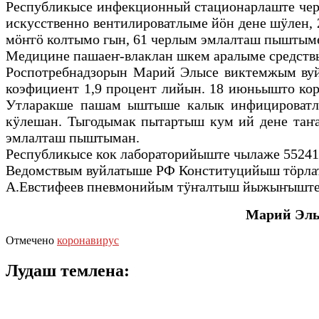
Республикысе инфекционный стационарлаште черл
искусственно вентилироватлыме йӧн дене шӱлен, 
мӧҥгӧ колтымо гын, 61 черлым эмлалташ пыштым
Медицине пашаеҥ-влаклан шкем аралыме средствы
Роспотребнадзорын Марий Элысе виктемжым вуй
коэфициент 1,9 процент лийын. 18 июньышто кор
Утларакше пашам ыштыше калык инфицироватл
кӱлешан. Тыгодымак пытартыш кум ий дене таҥ
эмлалташ пыштыман.
Республикысе кок лабораторийыште чылаже 552
Ведомствым вуйлатыше РФ Конституцийыш тӧрла
А.Евстифеев пневмонийым тӱҥалтыш йыжыҥыште 
Марий Элы
Отмечено
коронавирус
Лудаш темлена: