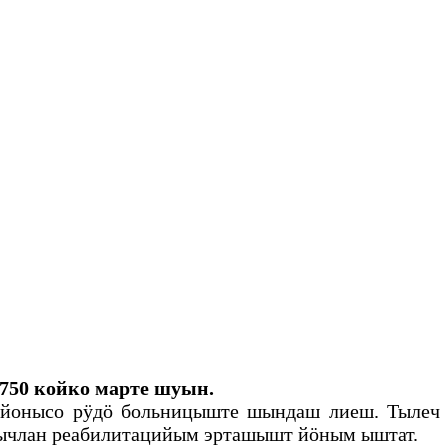
750 койко марте шуын.
айонысо рӱдӧ больницыште шындаш лиеш. Тылеч
ычлан реабилитацийым эрташышт йӧным ыштат.