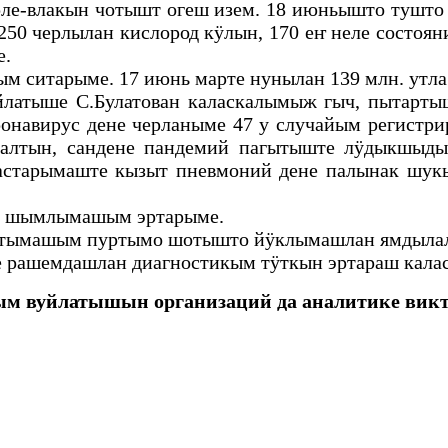
е-влакын чотышт огеш изем. 18 июньышто тушто 
250 черлылан кислород кӱлын, 170 еҥ неле состо
е.
м ситарыме. 17 июнь марте нунылан 139 млн. утла
латыше С.Булатован каласкалымыж гыч, пытарты
онавирус дене черланыме 47 у случайым регистрир
алтын, сандене пандемий пагытыште лӱдыкшыды
астарымаште кызыт пневмоний дене палынак шук
41 шымлымашым эртарыме.
тымашым пуртымо шотышто йӱклымашлан ямдылалт
рашемдашлан диагностикым тӱткын эртараш калас
м вуйлатышын организаций да аналитике ви