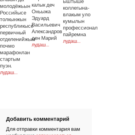
ыштыше
калык деч
молодёжьын
коллегына-
Оньыжа
Российысе
влакым уло
Эдуард
толкынжын
кумылын
Васильевич
республикысе
профессионал
Александров
первичный
пайремна
ден Марий
отделенийжым
лудаш…
лудаш…
почмо
марафонлан
стартым
пуэн.
лудаш…
Добавить комментарий
Для отправки комментария вам