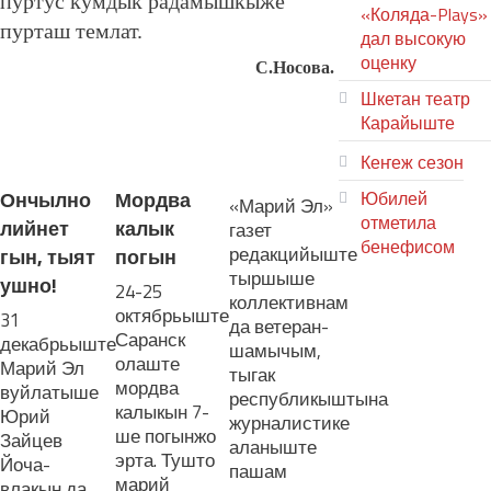
пӱртӱс кумдык радамышкыже
«Коляда-Plays»
пурташ темлат.
дал высокую
оценку
С.Носова.
Шкетан театр
Карайыште
ЛУДАШ ТЕМЛЕНА:
Кеҥеж сезон
Ончылно
Мордва
Юбилей
«Марий Эл»
отметила
лийнет
калык
газет
бенефисом
редакцийыште
гын, тыят
погын
тыршыше
ЛИЙ ПЫРЛЯ
ушно!
24-25
коллективнам
октябрьыште
31
да ветеран-
Саранск
декабрьыште
шамычым,
олаште
Марий Эл
тыгак
мордва
вуйлатыше
республикыштына
калыкын 7-
Юрий
журналистике
ше погынжо
Зайцев
аланыште
эрта. Тушто
Йоча-
пашам
марий
влакын да