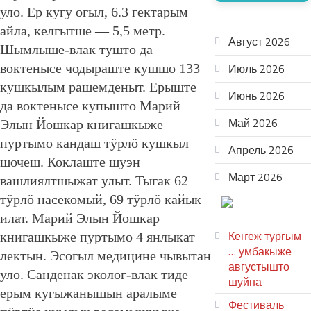
уло. Ер кугу огыл, 6.3 гектарым
АРХИВ
айла, келгытше — 5,5 метр.
Август 2026
Шымлыше-влак тушто да
воктенысе чодыраште кушшо 133
Июль 2026
кушкылым рашемденыт. Ерыште
Июнь 2026
да воктенысе купышто Марий
Май 2026
Элын Йошкар книгашкыже
пуртымо кандаш тӱрлӧ кушкыл
Апрель 2026
шочеш. Коклаште шуэн
Март 2026
вашлиялтшыжат улыт. Тыгак 62
тӱрлӧ насекомый, 69 тӱрлӧ кайык
ТЕАТР
илат. Марий Элын Йошкар
УВЕР
Кеҥеж тургым
книгашкыже пуртымо 4 янлыкат
… умбакыже
лектын. Эсогыл медицине чывытан
августышто
уло. Санденак эколог-влак тиде
шуйна
ерым кугыжанышын аралыме
Фестиваль