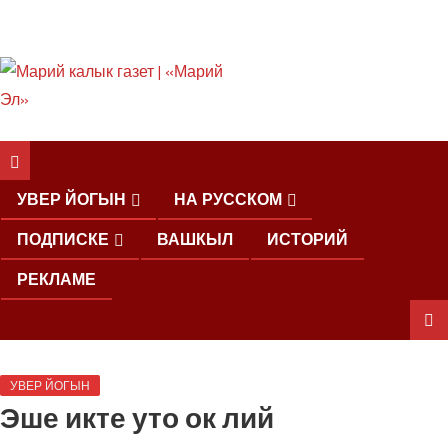
ШКЕНАН КОКЛАШ
УШНО
УВЕР ЙОГЫН
НА РУССКОМ
ПОДПИСКЕ
ВАШКЫЛ
ИСТОРИЙ
РЕКЛАМЕ
ШОЧМО
УВЕР ЙОГЫН
КУНДЕМЫМ
Эше икте уто ок лий
АРАЛАШ
ШОГАЛ