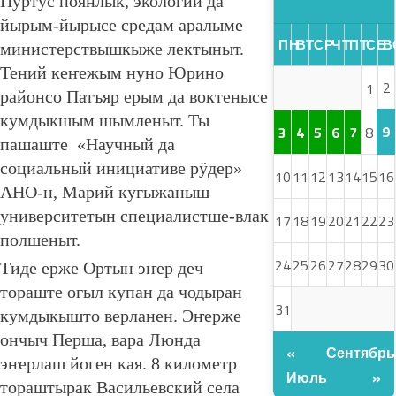
Пӱртӱс поянлык, экологий да
йырым-йырысе средам аралыме
ПН
ВТ
СР
ЧТ
ПТ
СБ
В
министерствышкыже лектыныт.
Тений кеҥежым нуно Юрино
2
1
районсо Патъяр ерым да воктенысе
кумдыкшым шымленыт. Ты
9
3
4
5
6
7
8
пашаште «Научный да
социальный инициативе рӱдер»
10
11
12
13
14
15
16
АНО-н, Марий кугыжаныш
университетын специалистше-влак
17
18
19
20
21
22
23
полшеныт.
24
25
26
27
28
29
30
Тиде ерже Ортын эҥер деч
тораште огыл купан да чодыран
31
кумдыкышто верланен. Эҥерже
ончыч Перша, вара Люнда
«
Сентябрь
эҥерлаш йоген кая. 8 километр
Июль
»
тораштырак Васильевский села