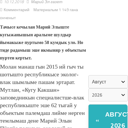
10.12.2018
Марий Эл газет
Комментарий
Материалым 1 149 гана
«ZА МАРИЙ
онченыт
ЭЛ»
Тачысе кечылан Марий Элыште
ШКЕНАН-
кугыжанышын аралыме шулдыр
ВЛАК
йымакыже пуртымо 58 кумдык уло. Но
КОКЛАШ
тиде радамыш эше икмыняр у объектым
УШНО
пуртен кертыт.
Молан манаш гын 2015 ий гыч ты
КАЛЕНДАРЬ
шотышто республикысе эколог-
влак шымлыме пашам эртарат.
Мутлан, «Кугу Какшан»
заповедникын специалистше-влак
республикыште эше 62 тыгай у
АВГУС
объектым палемдаш лийме нерген
«
темлымаш дене Марий Элын
2026