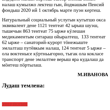
налаш кумылжо лектеш гын, йодмашым Пенсий
фондыш 2020 ий 1 октябрь марте пуэн кертеш.
Натуральный социальный услугын кугытшо окса
эквивалент дене 1121 теҥгеат 42 ырыш шуэш,
тышечын 863 теҥгеат 75 ырже кӱлешан
медикаментым ситараш ойыралтеш, 133 теҥгеат
62 ырже – санаторий-курорт тӧнежыште
эмлалташ путёвкым налаш, 124 теҥгеат 5 ырже –
ола воктенысе кӱртньыгорно, тыгак ола кокласе
транспорт дене эмлалтме верыш яра кудалаш да
мӧҥгеш пӧртылаш.
М.ИВАНОВА
Лудаш темлена:
УВЕР ЙОГЫН