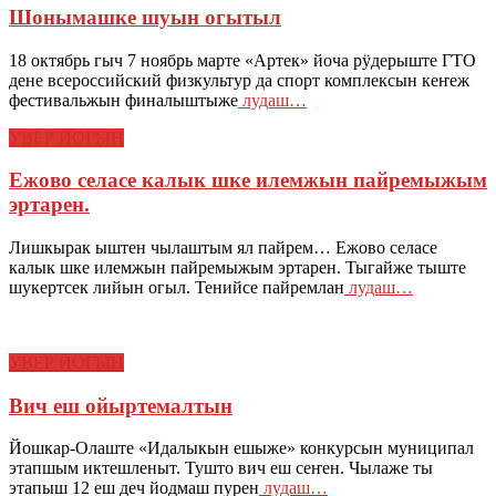
Шонымашке шуын огытыл
18 октябрь гыч 7 ноябрь марте «Артек» йоча рӱдерыште ГТО
дене всероссийский физкультур да спорт комплексын кеҥеж
фестивальжын финалыштыже
лудаш…
УВЕР ЙОГЫН
Ежово селасе калык шке илемжын пайремыжым
эртарен.
Лишкырак ыштен чылаштым ял пайрем… Ежово селасе
калык шке илемжын пайремыжым эртарен. Тыгайже тыште
шукертсек лийын огыл. Тенийсе пайремлан
лудаш…
УВЕР ЙОГЫН
Вич еш ойыртемалтын
Йошкар-Олаште «Идалыкын ешыже» конкурсын муниципал
этапшым иктешленыт. Тушто вич еш сеҥен. Чылаже ты
этапыш 12 еш деч йодмаш пурен
лудаш…