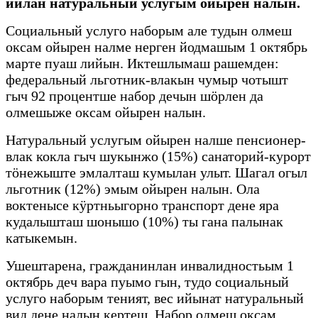
ийлан натуральный услугым ойырен налын.
Социальный услуго наборым але тудын олмеш
оксам ойырен налме нерген йодмашым 1 октябрь
марте пуаш лийын. Иктешлымаш рашемден:
федеральный льготник-влакын чумыр чотышт
гыч 92 процентше набор дечын шӧрлен да
олмешыже оксам ойырен налын.
Натуральный услугым ойырен налше пенсионер-
влак кокла гыч шукынжо (15%) санаторий-курорт
тӧнежыште эмлалташ кумылан улыт. Шагал огыл
льготник (12%) эмым ойырен налын. Ола
воктенысе кӱртньыгорно транспорт дене яра
кудалышташ шонышо (10%) ты гана палынак
катыкемын.
Ушештарена, гражданинлан инвалидностьым 1
октябрь деч вара пуымо гын, тудо социальный
услуго наборым теният, вес ийынат натуральный
вид дене налын кертеш. Набор олмеш оксам