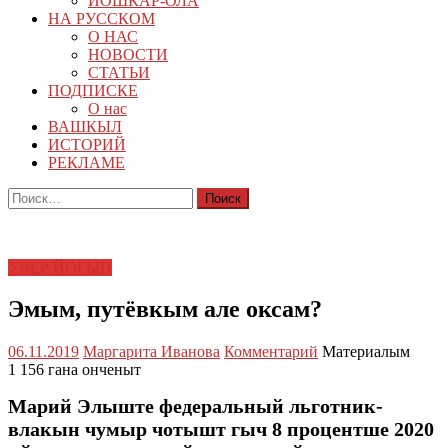
ЙОШКАР-ОЛА
НА РУССКОМ
О НАС
НОВОСТИ
СТАТЬИ
ПОДПИСКЕ
О нас
ВАШКЫЛ
ИСТОРИЙ
РЕКЛАМЕ
Найти:
УВЕР ЙОГЫН
Эмым, путёвкым але оксам?
06.11.2019
Маргарита Иванова
Комментарий
Материалым
1 156 гана онченыт
Марий Элыште федеральный льготник-
влакын чумыр чотышт гыч 8 процентше 2020