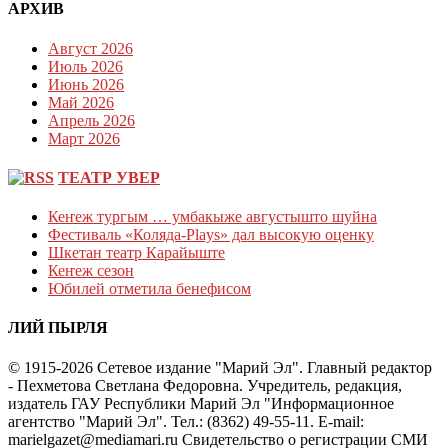
АРХИВ
Август 2026
Июль 2026
Июнь 2026
Май 2026
Апрель 2026
Март 2026
ТЕАТР УВЕР
Кеҥеж тургым … умбакыже августышто шуйна
Фестиваль «Коляда-Plays» дал высокую оценку
Шкетан театр Карайыште
Кеҥеж сезон
Юбилей отметила бенефисом
ЛИЙ ПЫРЛЯ
© 1915-2026 Сетевое издание "Марий Эл". Главный редактор
- Пехметова Светлана Федоровна. Учредитель, редакция,
издатель ГАУ Республики Марий Эл "Информационное
агентство "Марий Эл". Тел.: (8362) 49-55-11. E-mail:
marielgazet@mediamari.ru Свидетельство о регистрации СМИ