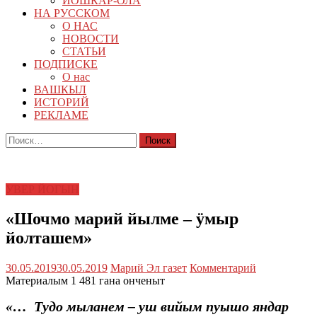
ЙОШКАР-ОЛА
НА РУССКОМ
О НАС
НОВОСТИ
СТАТЬИ
ПОДПИСКЕ
О нас
ВАШКЫЛ
ИСТОРИЙ
РЕКЛАМЕ
Найти:
УВЕР ЙОГЫН
«Шочмо марий йылме – ӱмыр
йолташем»
30.05.2019
30.05.2019
Марий Эл газет
Комментарий
Материалым 1 481 гана онченыт
«… Тудо мыланем – уш вийым пуышо яндар