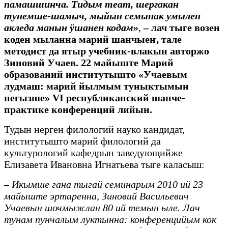
памашшинча. Тидым теат, шергакан
тунемше-шамыч, мыйын семынак умылен
акледа манын ӱшанен кодам»
,
– лач тыге возен
коден мыланна марий шанчыеҥ, тале
методист да ятыр учебник-влакын авторжо
Зиновий Учаев. 22 майыште Марий
образований институтышто «Учаевым
лудмаш: марий йылмым туныктымын
негызше» VI республиканский шанче-
практике конференций лийын.
Тудын нерген филологий науко кандидат,
институтышто марий филологий да
культурологий кафедрын заведующийже
Елизавета Ивановна Игнатьева тыге каласыш:
–
Икымше гана тыгай семинарым 2010 ий 23
майыште эртаренна, Зиновий Васильевич
Учаевын шочмыжлан 80 ий темын ыле. Лач
тунам пунчалым луктынна: конференцийым кок