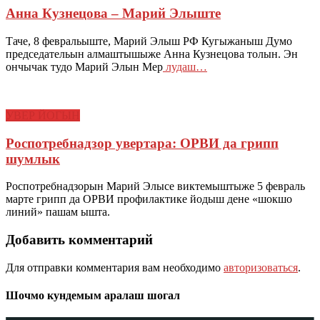
Анна Кузнецова – Марий Элыште
Таче, 8 февральыште, Марий Элыш РФ Кугыжаныш Думо
председательын алмаштышыже Анна Кузнецова толын. Эн
ончычак тудо Марий Элын Мер
лудаш…
УВЕР ЙОГЫН
Роспотребнадзор увертара: ОРВИ да грипп
шумлык
Роспотребнадзорын Марий Элысе виктемыштыже 5 февраль
марте грипп да ОРВИ профилактике йодыш дене «шокшо
линий» пашам ышта.
Добавить комментарий
Для отправки комментария вам необходимо
авторизоваться
.
Шочмо кундемым аралаш шогал