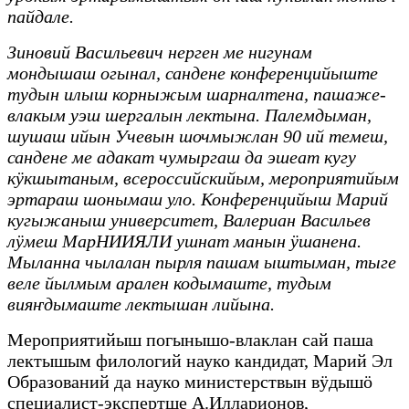
пайдале.
Зиновий Васильевич нерген ме нигунам
мондышаш огынал, сандене конференцийыште
тудын илыш корныжым шарналтена, пашаже-
влакым уэш шергалын лектына. Палемдыман,
шушаш ийын Учевын шочмыжлан 90 ий темеш,
сандене ме адакат чумыргаш да эшеат кугу
кӱкшытаным, всероссийскийым, мероприятийым
эртараш шонымаш уло. Конференцийыш Марий
кугыжаныш университет, Валериан Васильев
лӱмеш МарНИИЯЛИ ушнат манын ӱшанена.
Мыланна чылалан пырля пашам ыштыман, тыге
веле йылмым арален кодымаште, тудым
вияҥдымаште лектышан лийына.
Мероприятийыш погынышо-влаклан сай паша
лектышым филологий науко кандидат, Марий Эл
Образований да науко министерствын вӱдышӧ
специалист-экспертше А.Илларионов,