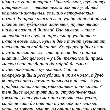
ийлан ик гана эртараш. Палемдыман, тудын тӱҥ
ойыртемже – тышке региональный учебный
комплект-шамычым возышо автор-влакым
погаш. Рашрак каласаш гын, учебный пособийым
шкенан республикысе шанчыеҥ, туныктышо-
шамыч возат. А Зиновий Васильевич – тале
методист да тудын наре тынар учебникым
иктат возен огыл, нунын дене тачат вузыштат,
школлаштат пайдаланат. Конференцийын ик эн
тӱҥ шонымашыже: автор-влак дене пашам
ышташ. Вес цельже – у йӧн, технологий, приём,
метод дене палдараш да марий йылмым
туныктымаште кучылташ. Садлан
конференцийыш республикын ик эн чолга, тӱрлӧ
конкурсышто сеҥыше-шамычым погена. Нуно
профессионал мастарлыкыштым ончыктат. А
тенийысе мероприятийыш студент-влакым
ӱжынна, вет нуно мемнан ончыкылык улыт,
сандене виян да опытан туныктышо-влакын
урокым эртарымыштым ончаш нунылан моткоч