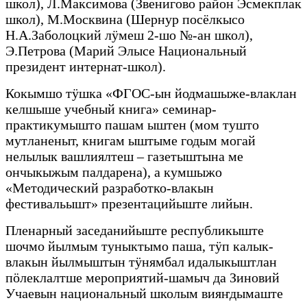
школ), Л.Максимова (Звенигово район Эсмекплак
школ), М.Москвина (Шернур посёлкысо
Н.А.Заболоцкий лӱмеш 2-шо №-ан школ),
Э.Петрова (Марий Элысе Национальный
президент интернат-школ).
Кокымшо тӱшка «ФГОС-ын йодмашыже-влаклан
келшыше учебный книга» семинар-
практикумышто пашам ыштен (мом тушто
мутланеныт, книгам ыштыме годым могай
нелылык вашлиялтеш – газетыштына ме
ончыкыжым палдарена), а кумшыжо
«Методический разработко-влакын
фестивальышт» презентацийыште лийын.
Пленарный заседанийыште республикыште
шочмо йылмым туныктымо паша, тӱп калык-
влакын йылмыштын тӱнямбал идалыкыштлан
пӧлеклалтше мероприятий-шамыч да Зиновий
Учаевын национальный школым вияҥдымаште