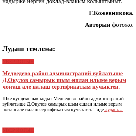
надырже нерген доклад-влакым колыштыныт.
Г.Кожевникова.
Авторын
фотожо.
Лудаш темлена:
УВЕР ЙОГЫН
Медведево район администраций вуйлатыше
Д.Окулов самырык шым ешлан илыме верым
чоҥаш але налаш сертификатым кучыктен.
Шке кундемешак кодыт Медведево район администраций
вуйлатыше Д.Окулов самырык шым ешлан илыме верым
чоҥаш але налаш сертификатым кучыктен. Тиде
лудаш…
УВЕР ЙОГЫН