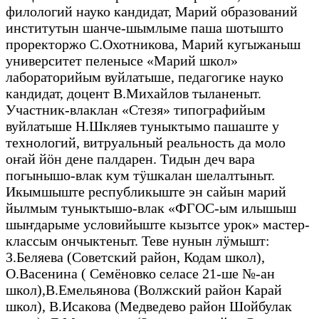
филологий науко кандидат, Марий образований
институтын шанче-шымлыме паша шотышто
проректоржо С.Охотникова, Марий кугыжаныш
университет пеленысе «Марий школ»
лабораторийым вуйлатыше, педагогике науко
кандидат, доцент В.Михайлов тыланеныт.
Участник-влаклан «Стезя» типографийым
вуйлатыше Н.Шкляев туныктымо пашаште у
технологий, витруальный реальность да моло
оҥай йӧн дене палдарен. Тидын деч вара
погынышо-влак кум тӱшкалан шелалтыныт.
Икымшыште республикыште эн сайын марий
йылмым туныктышо-влак «ФГОС-ым илышыш
шыҥдарыме условийыште кызытсе урок» мастер-
классым ончыктеныт. Теве нунын лӱмышт:
З.Беляева (Советский район, Кодам школ),
О.Васенина ( Семёновко селасе 21-ше №-ан
школ),В.Емельянова (Волжский район Карай
школ), В.Исакова (Медведево район Шойбулак