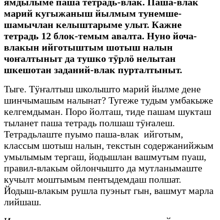
ямдылыме паша тетрадь-влак. Паша-влак
марий кугыжаныш йылмым тунемше-
шамычлан келыштарыме улыт. Кажне
тетрадь 12 блок-темым авалта. Нуно йоча-
влакын ийготыштым шотыш налын
чоҥалтыныт да тушко тӱрлӧ нелытан
шкешотан заданий-влак пурталтыныт.
Тыге. Тӱҥалтыш школышто марий йылме дене
шинчымашым налынат? Тугеже тудым умбакыже
келгемдыман. Поро йолташ, тиде пашам шукташ
тыланет паша тетрадь полшаш тӱҥалеш.
Тетрадьлаште пуымо паша-влак ийготым,
классым шотыш налын, текстын содержанийжым
умылымым тергаш, йодышлан вашмутым пуаш,
правил-влакым ойлончышто да мутланымаште
кучылт моштымым пеҥгыдемдаш полшат.
Йодыш-влакым рушла пуэныт гын, вашмут марла
лийшаш.