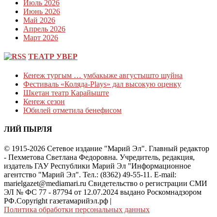
Июль 2026
Июнь 2026
Май 2026
Апрель 2026
Март 2026
ТЕАТР УВЕР
Кеҥеж тургым … умбакыже августышто шуйна
Фестиваль «Коляда-Plays» дал высокую оценку
Шкетан театр Карайыште
Кеҥеж сезон
Юбилей отметила бенефисом
ЛИЙ ПЫРЛЯ
© 1915-2026 Сетевое издание "Марий Эл". Главный редактор
- Пехметова Светлана Федоровна. Учредитель, редакция,
издатель ГАУ Республики Марий Эл "Информационное
агентство "Марий Эл". Тел.: (8362) 49-55-11. E-mail:
marielgazet@mediamari.ru Свидетельство о регистрации СМИ
ЭЛ № ФС 77 - 87794 от 12.07.2024 выдано Роскомнадзором
РФ.Copyright газетамарийэл.рф
|
Политика обработки персональных данных