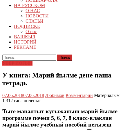
ЙОШКАР-ОЛА
НА РУССКОМ
О НАС
НОВОСТИ
СТАТЬИ
ПОДПИСКЕ
О нас
ВАШКЫЛ
ИСТОРИЙ
РЕКЛАМЕ
Найти:
УВЕР ЙОГЫН
У книга: Марий йылме дене паша
тетрадь
07.06.2018
07.06.2018
Любимов
Комментарий
Материалым
1 312 гана онченыт
Тыге маналтыт кугыжаныш марий йылме
программе почеш 5, 6, 7, 8 класс-влаклан
марий йылме учебный пособий негызеш