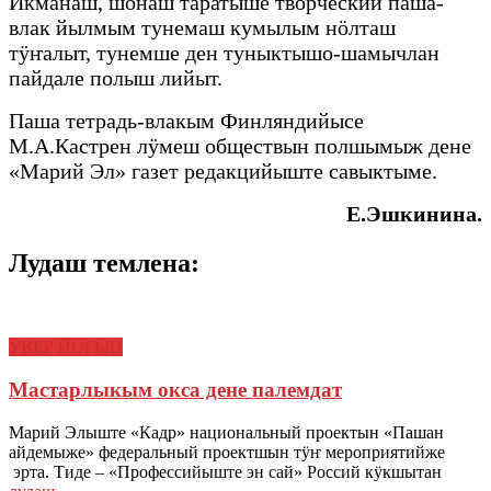
Икманаш, шонаш таратыше творческий паша-
влак йылмым тунемаш кумылым нӧлташ
тӱҥалыт, тунемше ден туныктышо-шамычлан
пайдале полыш лийыт.
Паша тетрадь-влакым Финляндийысе
М.А.Кастрен лӱмеш обществын полшымыж дене
«Марий Эл» газет редакцийыште савыктыме.
Е.Эшкинина.
Лудаш темлена:
УВЕР ЙОГЫН
Мастарлыкым окса дене палемдат
Марий Элыште «Кадр» национальный проектын «Пашан
айдемыже» федеральный проектшын тӱҥ мероприятийже
эрта. Тиде – «Профессийыште эн сай» Россий кӱкшытан