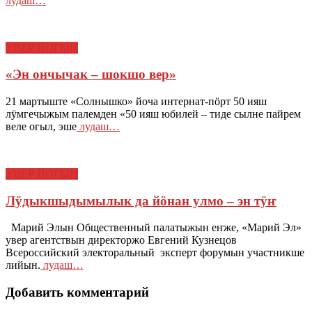
лудаш…
УВЕР ЙОГЫН
«Эн ончычак – шокшо вер»
21 мартыште «Солнышко» йоча интернат-пӧрт 50 ияш
лӱмгечыжым палемден «50 ияш юбилей – тиде сылне пайрем
веле огыл, эше
лудаш…
УВЕР ЙОГЫН
Лӱдыкшыдымылык да йӧнан улмо – эн тӱҥ
Марий Элын Общественный палатыжын еҥже, «Марий Эл»
увер агентствын директоржо Евгений Кузнецов
Всероссийский электоральный эксперт форумын участникше
лийын.
лудаш…
Добавить комментарий