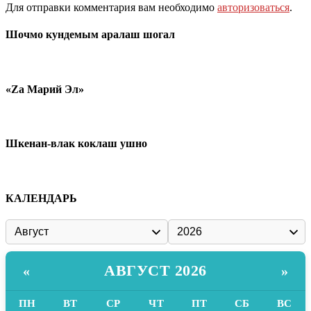
Для отправки комментария вам необходимо
авторизоваться
.
Шочмо кундемым аралаш шогал
«Zа Марий Эл»
Шкенан-влак коклаш ушно
КАЛЕНДАРЬ
АВГУСТ 2026
«
»
ПН
ВТ
СР
ЧТ
ПТ
СБ
ВС