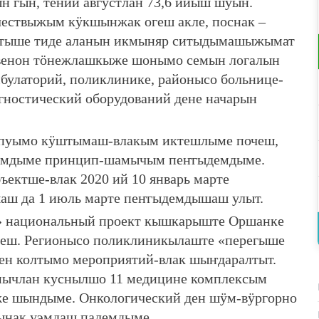
ын гын, тений августлан 73,6 ийыш шуын.
чествыжым кӱкшынжак огеш акле, поснак –
атыше тиде аланын икмыняр ситыдымашыжымат
звенон тӧнежлашкыже шонымо семын логалын
улаторий, поликлинике, районысо больнице-
гностический оборудований дене начарын
 пуымо кӱштымаш-влакым иктешлыме почеш,
уэмдыме принцип-шамычым пеҥгыдемдыме.
ектше-влак 2020 ий 10 январь марте
ш да 1 июль марте пеҥгыдемдышаш улыт.
» национальный проект кышкарыште Оршанке
еш. Регионысо поликлиникылаште «перегыше
рен колтымо мероприятий-влак шыҥдаралтыт.
мычлан куснылшо 11 медицине комплексым
же шындыме. Онкологический ден шӱм-вӱргорно
ынак уэмдаш палемдыме.