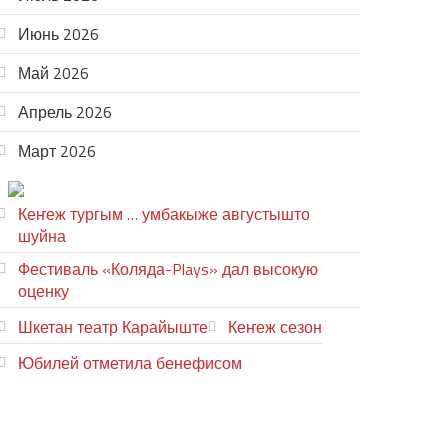
Июнь 2026
Май 2026
Апрель 2026
Март 2026
ТЕАТР УВЕР
Кеҥеж тургым … умбакыже августышто
шуйна
Фестиваль «Коляда-Plays» дал высокую
оценку
Шкетан театр Карайыште
Кеҥеж сезон
Юбилей отметила бенефисом
ЛИЙ ПЫРЛЯ