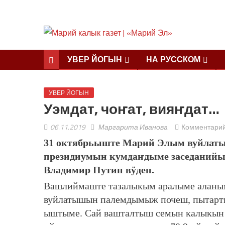
УВЕР ЙОГЫН
НА РУССКОМ
УВЕР ЙОГЫН
Уэмдат, чоҥат, вияҥдат…
06.11.2019
Маргарита Иванова
Комментари
31 октябрьыште Марий Элым вуйлаты
президиумын кумдаҥдыме заседанийы
Владимир Путин вӱден.
Вашлиймаште тазалыкым аралыме аланы
вуйлатышын палемдымыж почеш, пытарт
ыштыме. Сай вашталтыш семын калыкын