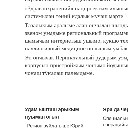
«Здравоохранений» нацпроектым илышы
системылан тений идалык мучаш марте 1 м
Тазалыкым аралыме алан ончылан шындым
звеном уэмдыме региональный програм
шамычым интернетыш ушымо, кӱкшӧ тех
паллиативный медицине полышым умбакы
Эн ончычак Перинатальный рӱдерым уэм
корпусын пристройжым чоҥымо йодышы
чоҥаш тӱҥалаш палемдыме.
ЛУДАШ ТЕМЛЕНА:
Удам ышташ эрыкым
Яра да че
пуыман огыл
Специальн
операцийы
Регион вуйлатыше Юрий