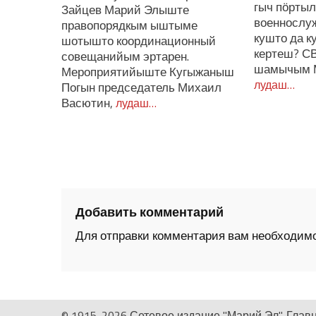
гыч пӧрты
Зайцев Марий Элыште
военнослу
правопорядкым ыштыме
кушто да к
шотышто координационный
кертеш? С
совещанийым эртарен.
шамычым 
Мероприятийыште Кугыжаныш
лудаш…
Погын председатель Михаил
Васютин,
лудаш…
Добавить комментарий
Для отправки комментария вам необходим
© 1915-2026 Сетевое издание "Марий Эл". Глав