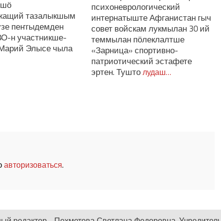
лшӧ
психоневрологический
жащий тазалыкшым
интернатыште Афганистан гыч
узе пеҥгыдемден
совет войскам лукмылан 30 ий
ВО-н участникше-
теммылан пӧлеклалтше
Марий Элысе чыла
«Зарница» спортивно-
патриотический эстафете
эртен. Тушто
лудаш…
о
.
авторизоваться
ный редактор - Пехметова Светлана Федоровна. Учредитель