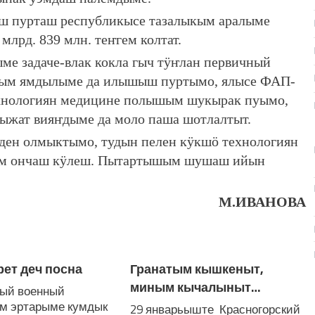
ш пурташ республикысе тазалыкым аралыме
лрд. 839 млн. теҥгем колтат.
е задаче-влак кокла гыч тӱҥлан первичный
мым ямдылыме да илышыш пуртымо, ялысе ФАП-
нологиян медицине полышым шукырак пуымо,
жат вияҥдыме да моло паша шотлалтыт.
ден олмыктымо, тудын пелен кӱкшӧ технологиян
м ончаш кӱлеш. Пытартышым шушаш ийын
М.ИВАНОВА
рет деч посна
Гранатым кышкеныт,
миным кычалыныт…
ый военный
м эртарыме кумдык
29 январьыште Красногорский