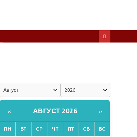
ШКЕНАН КОКЛАШ УШНО
ШОЧМО КУНДЕМЫМ АРАЛАШ ШОГАЛ
«ZА МАРИЙ ЭЛ»
ШКЕНАН-ВЛАК КОКЛАШ УШНО
КАЛЕНДАРЬ
АВГУСТ 2026
«
»
ПН
ВТ
СР
ЧТ
ПТ
СБ
ВС