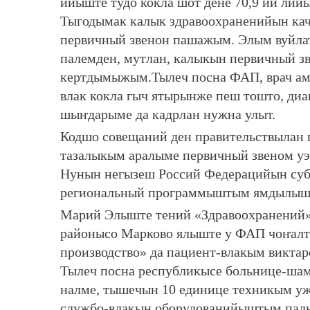
ийыште тудо кокла шот дене 70,9 ий лий
Тыгодымак калык здравоохраненийын ка
первичный звенон пашажым. Элым вуйл
палемден, мутлан, калыкын первичный 
кертдымыжым.Тылеч посна ФАП, врач амб
влак кокла гыч ятырынже пеш тошто, диа
шыҥдарыме да кадрлан нужна улыт.
Кодшо совещаний ден правительствылан
тазалыкым аралыме первичный звеном 
Нунын негызеш Россий Федерацийын субъ
региональный программыштым ямдылыша
Марий Элыште тений «Здравоохранений
районысо Марково ялыште у ФАП чоҥалт
производство» да пациент-влакым викта
Тылеч посна республикысе больнице-ша
налме, тышечын 10 единице техникым у
службо-влакын оборудованийыштым пал