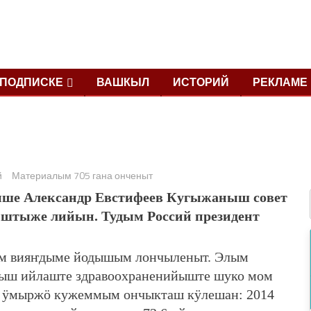
ПОДПИСКЕ
ВАШКЫЛ
ИСТОРИЙ
РЕКЛАМЕ
й
Материалым 705 гана онченыт
ше Александр Евстифеев Кугыжаныш совет
штыже лийын. Тудым Россий президент
м вияҥдыме йодышым лончыленыт. Элым
ыш ийлаште здравоохраненийыште шуко мом
 ӱмыржӧ кужеммым ончыкташ кӱлешан: 2014