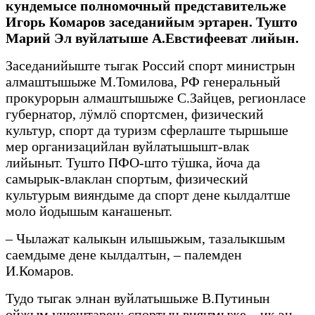
кундемысе полномочный представительже
Игорь Комаров заседанийым эртарен. Тушто
Марий Эл вуйлатыше А.Евстифееват лийын.
Заседанийыште тыгак Россий спорт министрын
алмаштышыже М.Томилова, РФ генеральный
прокурорын алмаштышыже С.Зайцев, регионласе
губернатор, лӱмлӧ спортсмен, физический
культур, спорт да туризм сферлаште тыршыше
мер организацийлан вуйлатышышт-влак
лийыныт. Тушто ПФО-што тӱшка, йоча да
самырык-влаклан спортым, физический
культурым вияҥдыме да спорт дене кылдалтше
моло йодышым каҥашеныт.
– Чылажат калыкын илышыжым, тазалыкшым
саемдыме дене кылдалтын, – палемден
И.Комаров.
Тудо тыгак элнан вуйлатышыже В.Путинын
ойжым ушештарен: спортын вияҥмыже – ик эн