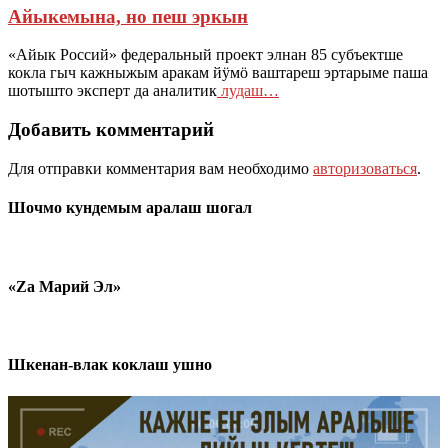
Айыкемына, но пеш эркын
«Айык Россий» федеральный проект элнан 85 субъектше
кокла гыч кажныжым аракам йӱмӧ ваштареш эртарыме паша
шотышто эксперт да аналитик
лудаш…
Добавить комментарий
Для отправки комментария вам необходимо
авторизоваться
.
Шочмо кундемым аралаш шогал
«Zа Марий Эл»
Шкенан-влак коклаш ушно