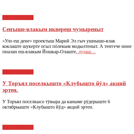
УВЕР ЙОГЫН
Сеҥыше-влакым иквереш чумыреныт
«Уло еш дене» проектыш Марий Эл гыч ушнышо-влак
коклаште шукерте огыл пӧлекым модылтеныт. А теҥгече нине
пиалан еш-влакым Йошкар-Олаште,
лудаш…
УВЕР ЙОГЫН
У Торъял поселкышто «Клубышто йӱд» акций
эртен.
У Торъял поселкысо тӱвыра да каныме рӱдерыште 6
октябрьыште «Клубышто йӱд» акций эртен.
УВЕР ЙОГЫН