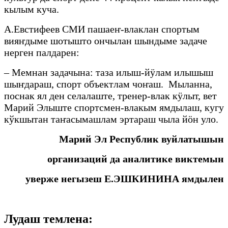
кылым куча.
А.Евстифеев СМИ пашаеҥ-влаклан спортым
вияҥдыме шотышто ончылан шындыме задаче
нерген палдарен:
– Мемнан задачына: таза илыш-йӱлам илышыш
шыҥдараш, спорт объектлам чоҥаш. Мыланна,
поснак ял ден селалаште, тренер-влак кӱлыт, вет
Марий Элыште спортсмен-влакым ямдылаш, кугу
кўкшытан таҥасымашлам эртараш чыла йӧн уло.
Марий Эл Республик вуйлатышын
организаций да аналитике виктемын
уверже негызеш Е.ЭШКИНИНА ямдылен
Лудаш темлена: