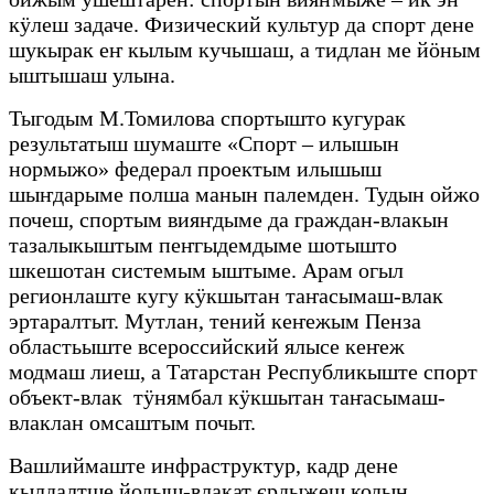
кӱлеш задаче. Физический культур да спорт дене
шукырак еҥ кылым кучышаш, а тидлан ме йӧным
ыштышаш улына.
Тыгодым М.Томилова спортышто кугурак
результатыш шумаште «Спорт – илышын
нормыжо» федерал проектым илышыш
шыҥдарыме полша манын палемден. Тудын ойжо
почеш, спортым вияҥдыме да граждан-влакын
тазалыкыштым пеҥгыдемдыме шотышто
шкешотан системым ыштыме. Арам огыл
регионлаште кугу кӱкшытан таҥасымаш-влак
эртаралтыт. Мутлан, тений кеҥежым Пенза
областьыште всероссийский ялысе кеҥеж
модмаш лиеш, а Татарстан Республикыште спорт
объект-влак тӱнямбал кӱкшытан таҥасымаш-
влаклан омсаштым почыт.
Вашлиймаште инфраструктур, кадр дене
кылдалтше йодыш-влакат єрдыжеш кодын