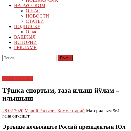
ЙОШКАР-ОЛА
НА РУССКОМ
О НАС
НОВОСТИ
СТАТЬИ
ПОДПИСКЕ
О нас
ВАШКЫЛ
ИСТОРИЙ
РЕКЛАМЕ
Найти:
УВЕР ЙОГЫН
Тӱшка спортым, таза илыш-йӱлам –
илышыш
28.02.2020
Марий Эл газет
Комментарий
Материалым 961
гана онченыт
Эртыше кечылаште Россий президентын Юл