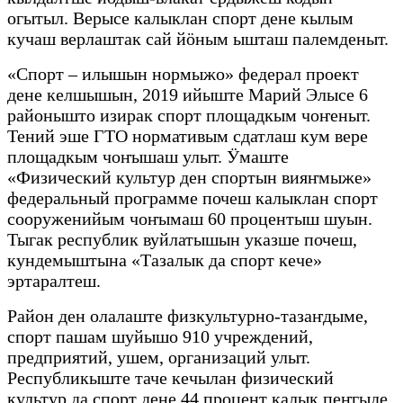
огытыл. Верысе калыклан спорт дене кылым
кучаш верлаштак сай йӧным ышташ палемденыт.
«Спорт – илышын нормыжо» федерал проект
дене келшышын, 2019 ийыште Марий Элысе 6
районышто изирак спорт площадкым чоҥеныт.
Тений эше ГТО нормативым сдатлаш кум вере
площадкым чоҥышаш улыт. Ӱмаште
«Физический культур ден спортын вияҥмыже»
федеральный программе почеш калыклан спорт
сооруженийым чоҥымаш 60 процентыш шуын.
Тыгак республик вуйлатышын указше почеш,
кундемыштына «Тазалык да спорт кече»
эртаралтеш.
Район ден олалаште физкультурно-тазаҥдыме,
спорт пашам шуйышо 910 учреждений,
предприятий, ушем, организаций улыт.
Республикыште таче кечылан физический
культур да спорт дене 44 процент калык пеҥгыде