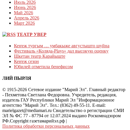
Июль 2026
Июнь 2026
Май 2026
Апрель 2026
Март 2026
ТЕАТР УВЕР
Кеҥеж тургым … умбакыже августышто шуйна
Фестиваль «Коляда-Plays» дал высокую оценку
Шкетан театр Карайыште
Кеҥеж сезон
Юбилей отметила бенефисом
ЛИЙ ПЫРЛЯ
© 1915-2026 Сетевое издание "Марий Эл". Главный редактор
- Пехметова Светлана Федоровна. Учредитель, редакция,
издатель ГАУ Республики Марий Эл "Информационное
агентство "Марий Эл". Тел.: (8362) 49-55-11. E-mail:
marielgazet@mediamari.ru Свидетельство о регистрации СМИ
ЭЛ № ФС 77 - 87794 от 12.07.2024 выдано Роскомнадзором
РФ.Copyright газетамарийэл.рф
|
Политика обработки персональных данных