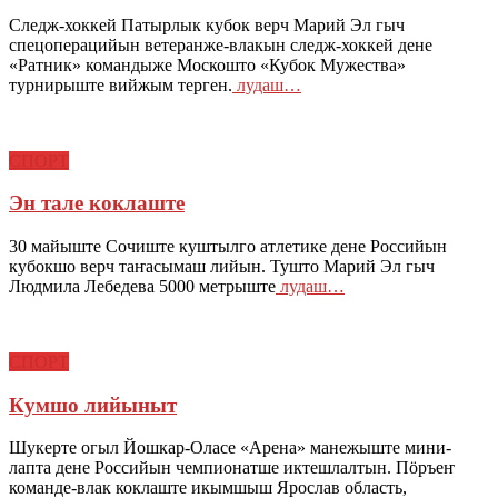
Следж-хоккей Патырлык кубок верч Марий Эл гыч
спецоперацийын ветеранже-влакын следж-хоккей дене
«Ратник» командыже Москошто «Кубок Мужества»
турнирыште вийжым терген.
лудаш…
СПОРТ
Эн тале коклаште
30 майыште Сочиште куштылго атлетике дене Российын
кубокшо верч таҥасымаш лийын. Тушто Марий Эл гыч
Людмила Лебедева 5000 метрыште
лудаш…
СПОРТ
Кумшо лийыныт
Шукерте огыл Йошкар-Оласе «Арена» манежыште мини-
лапта дене Российын чемпионатше иктешлалтын. Пӧръеҥ
команде-влак коклаште икымшыш Ярослав область,