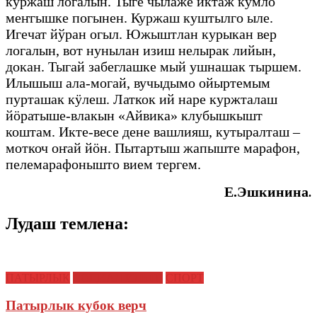
куржаш логалын. Тыге чылаже иктаж кумло
меҥгышке погынен. Куржаш куштылго ыле.
Игечат йўран огыл. Южыштлан курыкан вер
логалын, вот нунылан изиш нелырак лийын,
докан. Тыгай забеглашке мый ушнашак тыршем.
Илышыш ала-могай, вучыдымо ойыртемым
пурташак кӱлеш. Латкок ий наре куржталаш
йӧратыше-влакын «Айвика» клубышкышт
коштам. Икте-весе дене вашлияш, кутыралташ –
моткоч оҥай йӧн. Пытартыш жапыште марафон,
пелемарафонышто вием тергем.
Е.Эшкинина
.
Лудаш темлена:
ПАТЫРЛЫК
СОЦИАЛ ИЛЫШ
СПОРТ
Патырлык кубок верч