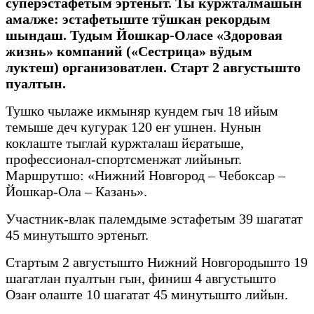
суперэстафетым эртеныт. Ты куржталмашын
амалже: эстафетыште тӱшкан рекордым
шындаш. Тудым Йошкар-Оласе «Здоровая
жизнь» компаний («Сестрица» вӱдым
луктеш) организоватлен. Старт 2 августышто
пуалтын.
Тушко чылаже икмыняр кундем гыч 18 ийым
темыше деч кугурак 120 еҥ ушнен. Нунын
коклаште тыглай куржталаш йєратыше,
профессионал-спортсменжат лийыныт.
Маршрутшо: «Нижний Новгород – Чебоксар –
Йошкар-Ола – Казань».
Участник-влак палемдыме эстафетым 39 шагатат
45 минутышто эртеныт.
Стартым 2 августышто Нижний Новгородышто 19
шагатлан пуалтын гын, финиш 4 августышто
Озаҥ олаште 10 шагатат 45 минутышто лийын.