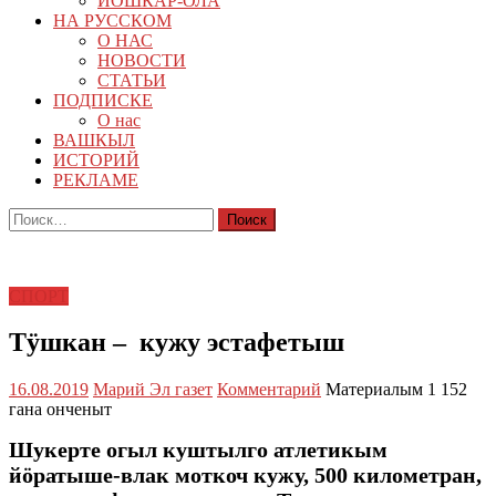
ЙОШКАР-ОЛА
НА РУССКОМ
О НАС
НОВОСТИ
СТАТЬИ
ПОДПИСКЕ
О нас
ВАШКЫЛ
ИСТОРИЙ
РЕКЛАМЕ
Найти:
СПОРТ
Тӱшкан – кужу эстафетыш
16.08.2019
Марий Эл газет
Комментарий
Материалым 1 152
гана онченыт
Шукерте огыл куштылго атлетикым
йӧратыше-влак моткоч кужу, 500 километран,