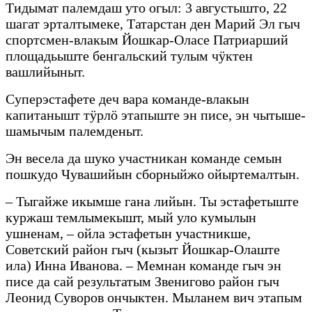
Тидымат палемдаш уто огыл: 3 августышто, 22
шагат эрталтымеке, Татарстан ден Марий Эл гыч
спортсмен-влакым Йошкар-Оласе Патриарший
площадьыште бенгальский тулым чӱктен
вашлийыныт.
Суперэстафете деч вара команде-влакын
капитанышт тӱрлӧ этапыште эн писе, эн чытыше-
шамычым палемденыт.
Эн весела да шуко участникан команде семын
пошкудо Чувашийын сборныйжо ойыртемалтын.
– Тыгайже икымше гана лийын. Ты эстафетыште
куржаш темлымекышт, мый уло кумылын
ушненам, – ойла эстафетын участникше,
Советский район гыч (кызыт Йошкар-Олаште
ила) Инна Иванова. – Мемнан команде гыч эн
писе да сай результатым Звенигово район гыч
Леонид Суворов ончыктен. Мыланем вич этапым