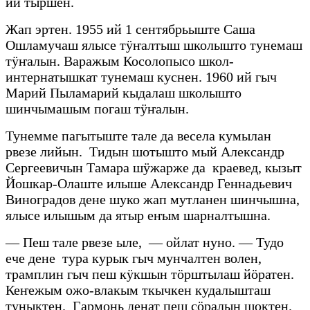
ий тыршен.
Жап эртен. 1955 ий 1 сентябрьыште Саша
Ошламучаш ялысе тÿҥалтыш школышто тунемаш
тӱҥалын. Варажым Косолопысо школ-
интернатышкат тунемаш куснен. 1960 ий гыч
Марий Пыламарий кыдалаш школышто
шинчымашым погаш тӱҥалын.
Тунемме пагытыште тале да весела кумылан
рвезе лийын. Тидын шотышто мый Александр
Сергеевичын Тамара шÿжарже да краевед, кызыт
Йошкар-Олаште илыше Александр Геннадьевич
Виноградов дене шуко жап мутланен шинчышна,
ялысе илышым да ятыр еҥым шарналтышна.
— Пеш тале рвезе ыле, — ойлат нуно. — Тудо
ече дене тура курык гыч мунчалтен волен,
трамплин гыч пеш кÿкшын тӧрштылаш йӧратен.
Кеҥежым ожо-влакым ткычкен кудалышташ
туныктен. Гармонь денат пеш сӧралын шоктен.