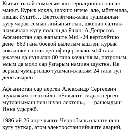
Кызыт тыгай сомылым «интернационал паша»
маныт. Курык кокла, шокшо игече але, мӧҥгешла,
пешак йӱштӧ… Вертолётчик-влак тушманлан
кугу чарак семын лийыныт гын, шкенан салтак-
шамычлан кугу полыш да ӱшан. А.Депресов
Афганистан сар жапыште МиГ-24 вертолётшо
дене 863 гана боевой вылетым ыштен, курык
коклашке салтак ден офицер-влакым14 гана
ужатен да нунылан 80 гана кочкышым, патроным,
эмым да моло сар ӱзгарым намиен шуктен. Ик
верыш чумыргышо тушман-влакым 24 гана тул
дене авырен.
Афганистан сар нерген Александр Сергеевич
шукыжым огеш ойло. «Ешыште тидын нерген
мутланымаш пеш шуэн лектеш», — рашемдыш
Инна ӱдыржӧ.
1986 ий 26 апрелыште Чернобыль олаште пеш
кугу туткар, атом электростанцийыште аварий,