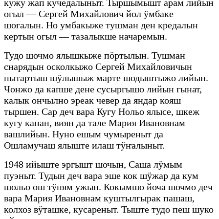
кужу жап кучедалыныт. Тыршымышт арам лийын
огыл — Сергей Михайлович йол ӱмбаке
шогалын. Но умбакыже тушман ден кредалын
кертын огыл — тазалыкше начаремын.
Тудо шочмо ялышкыже пӧртылын. Тушман
снарядын осколкыжо Сергей Михайловичын
пытартыш шӱлышыж марте шодыштыжо лийын.
Чонжо да капше дене сусыргышо лийын гынат,
калык ончылно эреак чевер да яндар кояш
тыршен. Сар деч вара Кугу Нольо ялысе, шкеж
кугу капан, виян да тале Мария Ивановнам
вашлийын. Нуно ешым чумыреныт да
Ошламучаш ялыште илаш тӱҥалыныт.
1948 ийыште эргышт шочын, Саша лӱмым
пуэныт. Тудын деч вара эше кок шӱжар да кум
шольо ош тӱням ужын. Кокымшо йоча шочмо деч
вара Мария Ивановнам куштылгырак пашаш,
колхоз вӱташке, кусареныт. Тыште тудо пеш шуко