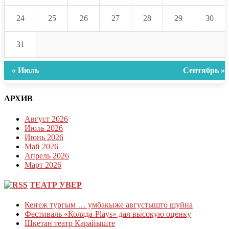
24
25
26
27
28
29
30
31
« Июль
Сентябрь »
АРХИВ
Август 2026
Июль 2026
Июнь 2026
Май 2026
Апрель 2026
Март 2026
ТЕАТР УВЕР
Кеҥеж тургым … умбакыже августышто шуйна
Фестиваль «Коляда-Plays» дал высокую оценку
Шкетан театр Карайыште