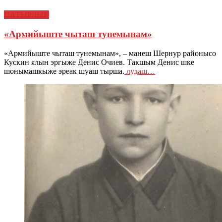
ПАТЫРЛЫК
«Армийыште чыташ тунемынам»
«Армийыште чыташ тунемынам», – манеш Шернур районысо
Кускин ялын эргыже Денис Очиев. Такшым Денис шке
шонымашкыже эреак шуаш тырша.
лудаш…