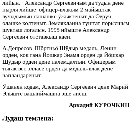
лийын. Александр Сергеевичым да тудын дене
пырля лийше офицер-влакым 2 майыштак
вучыдымын пашашке ӱжыктеныт да Овруч
олашке колтеныт. Землякланна туштат порысшым
шукташ логалын. 1995 ийыште Александр
Сергеевич отставкыш каен.
А.Депресов Шӧртньӧ Шӱдыр медаль, Ленин
орден, кок гана Йошкар Знамя орден да Йӧшкар
Шӱдыр орден дене палемдалтын. Офицерым
тыгак вес элласе орден да медаль-влак дене
чапландареныт.
Ӱшанен кодам, Александр Сергеевич дене Марий
Элыште вашлиймашна эше лиеш.
Аркадий КУРОЧКИН
Лудаш темлена: