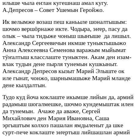
илыше чыла еҥлан кугешнаш амал кугу.
А.Депресов – Совет Ушемын Геройжо.
Ик велымже возаш пеш каньыле шоналтышым:
шочмо вершӧрнаже икте. Чодыра, эҥер, пасу да
олык – чыла тидыже чоныш шыҥыше да лишыл.
Александр Сергеевичын икмше туныктышыжо
Анна Алексеевна Семенова варажым мыйымат
тӱҥалтыш класслаште туныктен. Акам ден изам-
влак тудын дене пырля тунемын кушкыныт.
Александр Депресов кызыт Марий Элыште ок
иле гынат, чонжо, шарнымашыже Марий мланде
дене кылдалтын.
Тудо куд йоча коклаште икымше лийын да, армий
радамыш шогалмешке, шочмо кундемыштак илен
да тунемын. Ачаже да аваже, Сергей
Михайлович ден Мария Ивановна, Саша
эргыштым колхоз пашалан ямдыленыт да шке
сурт-пече коклаште эҥертыш лийшашлан армий