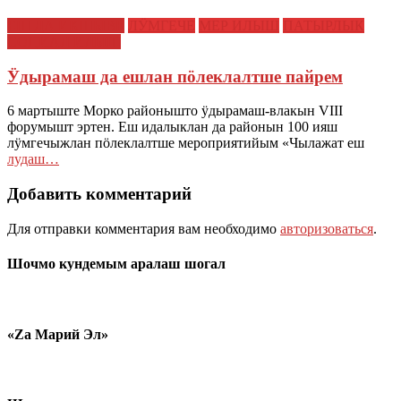
ЕШ ДА ИКШЫВЕ
ЛӰМГЕЧЕ
МЕР ИЛЫШ
ПАТЫРЛЫК
СОЦИАЛ ИЛЫШ
Ӱдырамаш да ешлан пӧлеклалтше пайрем
6 мартыште Морко районышто ӱдырамаш-влакын VIII
форумышт эртен. Еш идалыклан да районын 100 ияш
лӱмгечыжлан пӧлеклалтше мероприятийым «Чылажат еш
лудаш…
Добавить комментарий
Для отправки комментария вам необходимо
авторизоваться
.
Шочмо кундемым аралаш шогал
«Zа Марий Эл»