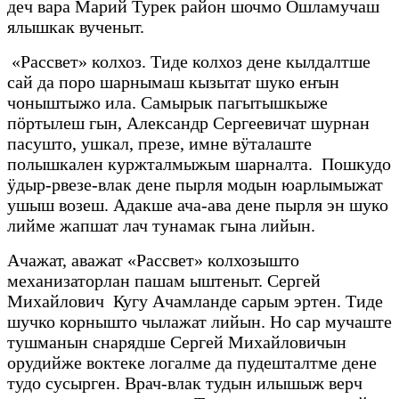
деч вара Марий Турек район шочмо Ошламучаш
ялышкак вученыт.
«Рассвет» колхоз. Тиде колхоз дене кылдалтше
сай да поро шарнымаш кызытат шуко еҥын
чоныштыжо ила. Самырык пагытышкыже
пӧртылеш гын, Александр Сергеевичат шурнан
пасушто, ушкал, презе, имне вӱталаште
полышкален куржталмыжым шарналта. Пошкудо
ӱдыр-рвезе-влак дене пырля модын юарлымыжат
ушыш возеш. Адакше ача-ава дене пырля эн шуко
лийме жапшат лач тунамак гына лийын.
Ачажат, аважат «Рассвет» колхозышто
механизаторлан пашам ыштеныт. Сергей
Михайлович Кугу Ачамланде сарым эртен. Тиде
шучко корнышто чылажат лийын. Но сар мучаште
тушманын снарядше Сергей Михайловичын
орудийже воктеке логалме да пудешталтме дене
тудо сусырген. Врач-влак тудын илышыж верч