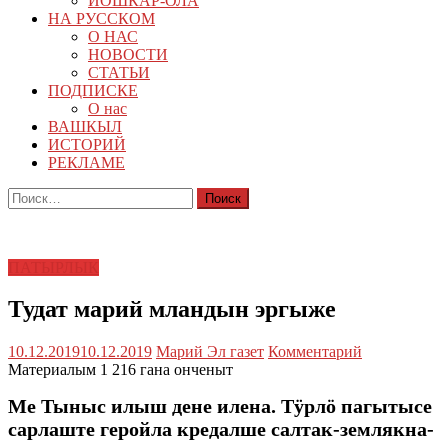
ЙОШКАР-ОЛА
НА РУССКОМ
О НАС
НОВОСТИ
СТАТЬИ
ПОДПИСКЕ
О нас
ВАШКЫЛ
ИСТОРИЙ
РЕКЛАМЕ
Найти:
ПАТЫРЛЫК
Тудат марий мландын эргыже
10.12.2019
10.12.2019
Марий Эл газет
Комментарий
Материалым 1 216 гана онченыт
Ме Тыныс илыш дене илена. Тӱрлӧ пагытысе
сарлаште геройла кредалше салтак-землякна-