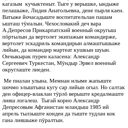
кагазым кучыктеныт. Тыге у верышке, ындыже
пелашыже, Лидия Анатольевна, дене пырля каен.
Ватыже йочасадыште воспитательлан пашам
ышташ тÿҥалын. Чехословакий деч вара
А.Депресов Прикарпатский военный округыш
пӧртылын да вертолет экипажын командирже,
вертолет эскадриль командирын алмаштышыже
лийын, да командир мартеат кушкын шуын.
Ончыкырак пурен каласена: Александр
Сергеевич Туркестан, Мӱндыр Эрвел военный
округлаште лиеден.
Ме пиалан улына. Мемнан илыме жапыште
шочмо элыштына кугу сар лийын огыл. Но салтак
ден офицер-влаклан тӱрлӧ верыште кредалмаште
лияш логалеш. Тыгай корно Александр
Депресовым Афганистан мландыш 1985 ий
апрель тылзыште конден да тыште тудлан кок
гана лияшыже пӱралтын.