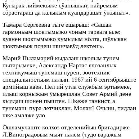
Кугырак лиймекыже сÿанышкат, пайремым
сӧрастараш да калыкым куандарашат ÿжыныт».
Тамара Сергеевна тыге ешарыш: «Сашан
гармоньым шоктымыжо чоным тарвата ыле:
куанен шоктымыжо кумылым нӧлта, шӱлыкан
шоктымыж почеш шинчавӱд лектеш».
Марий Пыламарий кыдалаш школым тунем
пытарымеке, Александр Нартас ялозанлык
техникумыш тунемаш пурен, зоотехник
специальностьым налын. 1967 ий 6 сентябрьыште
армийыш каен. Пел ий утла службым эртымеке,
илыш корныжым ÿмырешлан Совет Армий дене
кылдаш шонен пыштен. Шкеже танкист, а
тунемаш пура летчиклан. Молан? Очыни, тидлан
шке амалже уло.
Ошламучаште колхоз отделенийын бригадирже
Л.Виноградовым мыят палем (тудо варажым