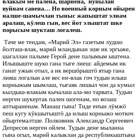
влакым ме палена, шарнена, нунылан
вуйнам савена… Но военный корным ойырен
налше-шамычлан тыныс жапыштат элнам
аралаш, кӱлеш гын, вес йот элыштат шке
порысым шукташ логалеш.
Таче ме тендам, «Марий Эл» газетым лудшо
йолташ-влак, марий мландынан эше ик эргыже,
шагаллан палыме Герой дене палымым ыштена.
Илышыште шуко гана тыге лиеш: айдемым ик
ганат ужын отыл, а ик вершӧрыштӧ ятыр гана
лияш логалын але вес еҥ-влак гоч тудын илыш
корныжым шымлаш, тыгаяк лишыл чон да кумыл
кылдыш-влакым кычалаш ала-мо тарвата. Тудын
нерген шукертак пален шогенам, но возаш
аптыраненам. Манаш гына! Тиде еҥын лӱмжӧ
пеш кугу кӱкшытыштӧ да илыш корныжо моткоч
ойыртемалтше. Полковник Александр Сергеевич
Депресов нерген ойлем. Тудын дене мыланна
гына огыл, марий калыклан да республикыштына