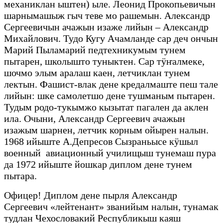
механиклан ыштен) ыле. Леонид Прокопьевичын
шарнымашыж гыч теве мо рашемын. Александр
Сергеевичын ачажын изаже лийын – Александр
Михайлович. Тудо Кугу Ачамланде сар деч ончын
Марий Пыламарий педтехникумым тунем
пытарен, школышто туныктен. Сар тÿҥалмеке,
шочмо элым аралаш каен, летчиклан тунем
лектын. Фашист-влак дене кредалмаште пеш тале
лийын: шке самолетшо дене тушманым пытарен.
Тудым родо-тукымжо кызытат пагален да аклен
ила. Очыни, Александр Сергеевич ачажын
изажым шарнен, летчик корным ойырен налын.
1968 ийыште А.Депресов Сызраньысе кӱшыл
военный авиационный училищыш тунемаш пура
да 1972 ийыште йошкар диплом дене тунем
пытара.
Офицер! Диплом дене пырля Александр
Сергеевич «лейтенант» званийым налын, тунамак
тудлан Чехословакий Республикыш каяш