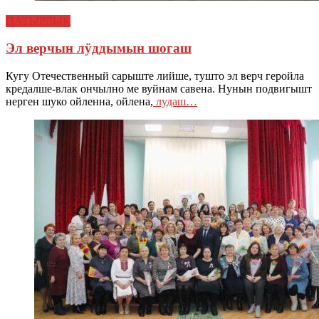
ПАТЫРЛЫК
Эл верчын лӱддымын шогаш
Кугу Отечественный сарыште лийше, тушто эл верч геройла
кредалше-влак ончылно ме вуйнам савена. Нунын подвигышт
нерген шуко ойленна, ойлена,
лудаш…