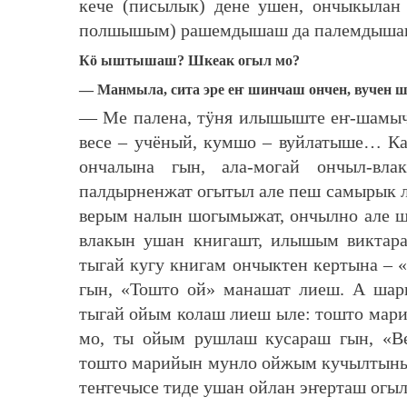
кече (писылык) дене ушен, ончыкылан
полшышым) рашемдышаш да палемдышаш
Кӧ ыштышаш? Шкеак огыл мо?
— Манмыла, сита эре еҥ шинчаш ончен, вучен 
— Ме палена, тӱня илышыште еҥ-шамыч 
весе – учёный, кумшо – вуйлатыше… Ка
ончалына гын, ала-могай ончыл-вл
палдырненжат огытыл але пеш самырык 
верым налын шогымыжат, ончылно але 
влакын ушан книгашт, илышым виктар
тыгай кугу книгам ончыктен кертына –
гын, «Тошто ой» манашат лиеш. А шар
тыгай ойым колаш лиеш ыле: тошто мари
мо, ты ойым рушлаш кусараш гын, «Ве
тошто марийын мунло ойжым кучылтыны
теҥгечысе тиде ушан ойлан эҥерташ огы