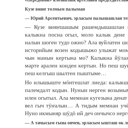
Кузе вияҥ толмым палыман
— Юрий Арсентьевич, эрласым палышашлан те
— Кузе вияҥшашым рашемдышашлан ку
калыкна посна огыл, моло калык дене
налын шоген тудо ожно? Ала вуйлатен ш
историйым возен кодышыжо улыжат мом
чын манын кертына мо? Калыкна йӱла
марте арален конден кертын. Но пеш шук
пеш келгыш шылтен пыштыме…
Но илышыште мӧҥгешлат лиеда: калыкшат
палемдалт кодын. Нунын нерген возымым
илен огытыл. Ала мемнан кугезына денат
вел гыч тӱҥалын… А тидым мемнан уч
Нуно икмыняр шӱдӧ ий деч ончычсо нерг
— А тачысым гына ончен, эрласым ышташ ок л