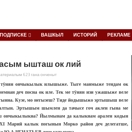
ПОДПИСКЕ
ВАШКЫЛ
ИСТОРИЙ
РЕКЛАМЕ
ласым ышташ ок лий
атериалым 623 гана онченыт
тӱнян ончыкылык илышыже. Тыге манмыже тендам ок
емнан деч посна ок иле. Тек ме тӱнян изи ужашыже веле
тынна. Кузе, мо негызеш? Тиде йодышыжо эртышыш веле
алтын. Эртышым шымлен да тачысе гоч аклен гына ме
ш ончыкылыкна? Йылмынам да калыкнам арален кодын
XI
Марий калык погынын Морко район деч делегатше,
ьже Ю.А.ИГНАТЬЕВ дене кутырена.