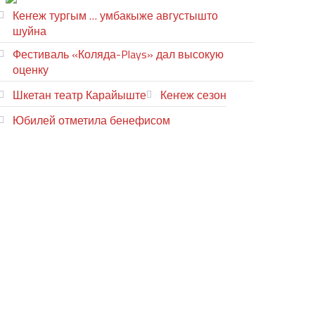
Кеҥеж тургым … умбакыже августышто
шуйна
Фестиваль «Коляда-Plays» дал высокую
оценку
Шкетан театр Карайыште
Кеҥеж сезон
Юбилей отметила бенефисом
ЛИЙ ПЫРЛЯ