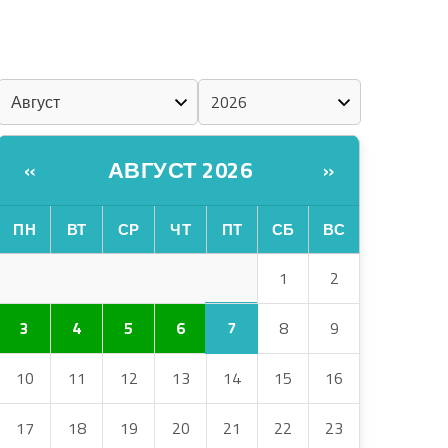
«ZА МАРИЙ ЭЛ»
ШКЕНАН-ВЛАК КОКЛАШ УШНО
КАЛЕНДАРЬ
АВГУСТ 2026
«
»
ПН
ВТ
СР
ЧТ
ПТ
СБ
ВС
1
2
7
3
4
5
6
8
9
10
11
12
13
14
15
16
17
18
19
20
21
22
23