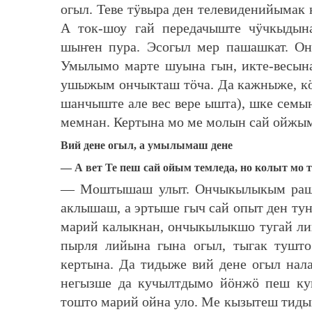
огыл. Теве тӱвыра ден телевиденийымак
А ток-шоу гай передачыште чӱчкыдын
шыҥен пура. Эсогыл мер пашашкат. Он
Умылымо марте шуына гын, икте-весын
ушыжым ончыкташ тӧча. Да кажныже, кӧ
шанчыште але вес вере ышта), шке семы
мемнан. Кертына мо ме молын сай ойжым
Вий дене огыл, а умылымаш дене
— А вет Те пеш сай ойым темледа, но колыт мо
— Моштышаш улыт. Ончыкылыкым рашем
аклышаш, а эртыше гыч сай опыт ден т
марий калыкнан, ончыкылыкшо тугай ли
пырля лийына гына огыл, тыгак тушт
кертына. Да тидыже вий дене огыл на
негызше да кучылтдымо йӧнжӧ пеш куг
тошто марий ойна уло. Ме кызытеш тиды