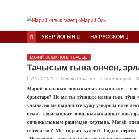
УВЕР ЙОГЫН
НА РУССКОМ
МАРИЙ КАЛЫК ПОГЫН ВАШЕШ
Тачысым гына ончен, эр
01.10.2020
Марий Эл газет
Комментарий
М
Марий калыкын ончыкылык илышыже – уло 
ӧрыктаре? Но ме ты тӱняште илена гын, тӱня м
улына, но ме пырляште кужу ӱмырым илен лек
огыл, тачысышкат, ончыкылыкышкат виктар
ончыкылыкым рашемден кертына. Могай лие
сеҥена мо? Мо тидлан кӱлеш? Тидын нерген
«Передовик» ялозанлык артельын председател