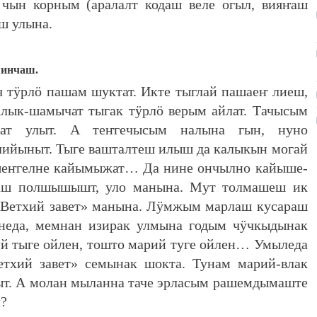
 чын корным (аралалт кодаш веле огыл, вияҥаш
 улына.
шинчаш.
тӱрлӧ пашам шуктат. Икте тыглай пашаеҥ лиеш,
лык-шамычат тыгак тӱрлӧ верым айлат. Тачысым
акат улыт. А теҥгечысым налына гын, нуно
лийыныт. Тыге вашталтеш илыш да калыкын могай
шеҥгелне кайымыжат… Да нине ончылно кайыше-
аш полшышышт, уло манына. Мут толмашеш ик
 «Ветхий завет» манына. Лӱмжым марлаш кусараш
неда, мемнан изирак улмына годым чӱчкыдынак
й тыге ойлен, тошто марий туге ойлен… Умыледа
тхий завет» семынак шокта. Тунам марий-влак
т. А молан мыланна таче эрласым рашемдымаште
л?