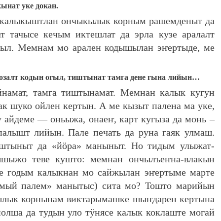
ынат уке докан.
 калыкыштлан ончыкылык корным рашемденыт да
т тачысе кечым иктешлат да эрла кузе аралалт
гыл. Мемнам мо арален кодышылан эҥертыде, ме
возалт кодын огыл, тиштынат тамга дене гына лийын…
амат, тамга тиштынамат. Мемнан калык кугун
 шуко ойлен кертын. А ме кызыт палена ма уке,
 айдеме — оньыжа, онаеҥ, карт кугыза да монь –
алышт лийын. Пале печать да руна гаяк улмаш.
ыштыныт да «йӧра» маныныт. Но тидым улыжат-
шыжо теве кушто: мемнан ончылъеҥна-влакын
е годым калыкнан мо сайжылан эҥертыме марте
мый палем» манытыс) сита мо? Тошто марийын
кылык корнынам виктарымашке шыҥдарен кертына
олша да тудын уло тӱнясе калык коклаште могай