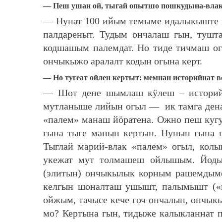
— Пеш ушан ой, тыгай опытшо пошкудына-влак
— Нунат 100 ийым темыме идалыкыште
палдареныт. Тудым ончалаш гын, тушта
кодшашым палемдат. Но тиде тичмаш о
ончыкыжо аралалт кодын огына керт.
— Но тугеат ойлен кертыт: мемнан историйнат 
— Шот дене шымлаш кӱлеш – историйн
мутланыше лийын огыл — ик тамга денак
«палем» манаш йӧратена. Ожно пеш кугу
гына тыге манын кертын. Нунын гына п
Тыглай марий-влак «палем» огыл, кол
укежат мут толмашеш ойлышым. Йоды
(элитын) ончыкылык корным рашемдым
келгын шоналташ ушышт, палымышт («
ойжым, тачысе кече гоч ончалын, ончы
мо? Кертына гын, тидыже калыкланнат п