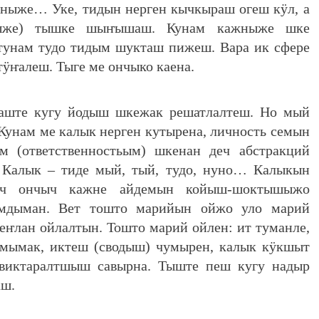
жныже… Уке, тидын нерген кычкыраш огеш кӱл, а
ыже) тышке шыҥышаш. Кунам кажныже шке
унам тудо тидым шукташ пижеш. Вара ик сфере
ӱҥалеш. Тыге ме ончыко каена.
аште кугу йодыш шкежак решатлалтеш. Но мый
унам ме калык нерген кутырена, личность семын
 (ответственностьым) шкенан деч абстракций
 Калык – тиде мый, тый, тудо, нуно… Калыкын
еч ончыч кажне айдемын койыш-шоктышыжо
мдыман. Вет тошто марийын ойжо уло марий
еҥлан ойлалтын. Тошто марий ойлен: ит туманле,
мымак, иктеш (сводыш) чумырен, калык кӱкшыт
 виктаралтшыш савырна. Тыште пеш кугу надыр
аш.