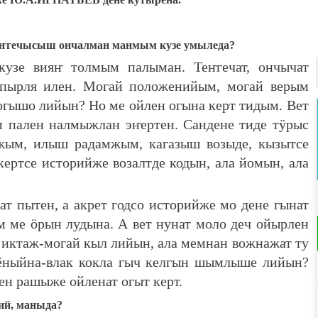
ҥгечысыш ончалман манмым кузе умыледа?
зе вияҥ толмым палыман. Теҥгечат, ончычат
 пырля илен. Могай положенийым, могай верым
огышо лийын? Но ме ойлен огына керт тидым. Вет
 пален налмыжлан эҥертен. Сандене тиде тӱрыс
жым, илыш радамжым, кагазыш возыде, кызытсе
ертсе историйже возалтде кодын, ала йомын, ала
 пытен, а акрет годсо историйже мо дене гынат
 ме ӧрын лудына. А вет нунат моло деч ойырлен
 иктаж-могай кыл лийын, ала мемнан вожнажат ту
ёныйна-влак кокла гыч келгын шымлыше лийын?
ен рашыже ойленат огыт керт.
ий, маныда?