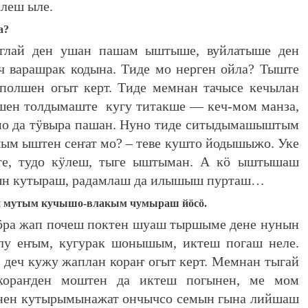
леш ыле.
а?
глай ден ушан пашам ыштыше, вуйлатыше ден
ч варашрак кодына. Тиде мо нерген ойла? Тыште
полшен огыт керт. Тиде мемнан тачысе кечылан
шен толдымаште кугу титакше — кеч-мом манза,
мо да тӱвыра пашан. Нуно тиде ситыдымашыштым
ым ыштен сеҥат мо? – теве кушто йодышыжо. Уке
ите, тудо кӱлеш, тыге ыштыман. А кӧ ыштышаш
ын кутыраш, радамлаш да илышыш пурташ…
 мутым кучышо-влакым чумыраш йӧсӧ.
ӧра жап почеш поктен шуаш тыршыме дене нунын
лу еҥым, кугурак шонышым, иктеш погаш неле.
деч кужу жаплан кораҥ огыт керт. Мемнан тыгай
кораҥден моштен да иктеш погынен, ме мом
н кутырымынажат ончычсо семын гына лийшаш