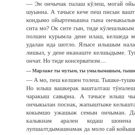
— Эн ончычак палаш кӱлеш, могай ойы
шуынна. А тачысе кече пеш писын вашта
кондымо ойыртемышна гына ончыкылык
сита мо? Ок сите гын, тиде кӱлешлык
полшен курымла дене илаш, келшеда м
удалан ида шотло. Ялысе илышым нала
лишыл, у дене иканаште келшыдыме. Ту
ончат. Но тиде консерватизм…
— Марлаже ты мутым, ты умылымашым, тышк
— А мо, пеш келшен толеш. Тышке-тушк
Но илыш вашкерак вашталташ тӱҥалеш
чаракыш савырна. А тачысе илыш чы
ончыкылан поснак, жапыштыже келышта
кокымшо ужашыж семын ончыман. Да
калыкнам арален кодаш шонена 
лупшалтдымашнамак да моло сай койышы