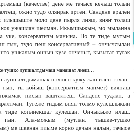
ртемыш (качестве) дене ме тачысе кечыш толын
лтеш, ожно тудо олянрак эртен. Сандене арален
 илышыште моло дене пырля лияш, вияҥ толаш
ым кок ужашлан шелман. Икымшыжым, мо мыланна
а уке, консерватизм манына. Но те тиде мутым
ш гын, тудо пеш консервативный – ончычсылан
што ушкалым ончыч кузе онченыт, кызытат тугак
е-тушко лупшалтдымаш манашат лиеш…
о лупшалтдымашак полшен кужу жап илен толаш.
 гын, ты койыш (консерватизм манмет) вияҥаш
нжымак писын вашталтеш. Сандене тудлан, а
ралтман. Тугеже тидым вияҥ толмо кӱлешлыкын
 тиде когынекшат кӱлешан. Ончыкыжо илаш,
гын. Ала-можым (мутлан. тышке-тушко
м) ме шкенан илыме корно дечын налын, тачысе