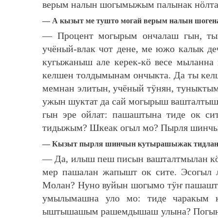
верым налын шогымыжым палынак нӧлта
— А кызыт ме тушто могай верым налын шоген
— Процент могырым ончалаш гын, ты
учёный-влак чот дене, ме южо калык де
кугыжаныш але керек-кӧ весе мыланна 
келшен толдымынам ончыкта. Да ты кел
мемнан элитын, учёный тӱнян, туныкты
ужын шуктат да сай могырыш вашталтыш
гын эре ойлат: пашаштына тиде ок с
тидыжым? Шкеак огыл мо? Пырля шинч
— Кызыт пырля шинчын кутырашыжак тидлан
— Да, илыш пеш писын вашталтмылан к
мер пашалан жапышт ок сите. Эсогыл 
Молан? Нуно вуйын шогымо тӱҥ пашашт 
умылымашна уло мо: тиде чаракым 
ыштышашым рашемдышаш улына? Погыне