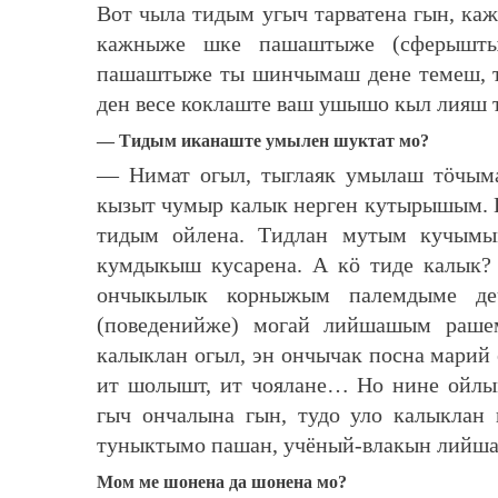
Вот чыла тидым угыч тарватена гын, ка
кажныже шке пашаштыже (сферышт
пашаштыже ты шинчымаш дене темеш, т
ден весе коклаште ваш ушышо кыл лияш т
— Тидым иканаште умылен шуктат мо?
— Нимат огыл, тыглаяк умылаш тӧчым
кызыт чумыр калык нерген кутырышым. К
тидым ойлена. Тидлан мутым кучымым
кумдыкыш кусарена. А кӧ тиде калык?
ончыкылык корныжым палемдыме д
(поведенийже) могай лийшашым раше
калыклан огыл, эн ончычак посна марий 
ит шолышт, ит чоялане… Но нине ойлы
гыч ончалына гын, тудо уло калыклан
туныктымо пашан, учёный-влакын лийш
Мом ме шонена да шонена мо?