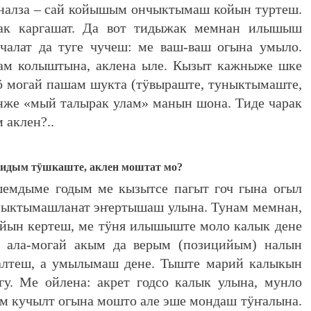
 налза – сай койышым ончыктымаш койын туртеш.
ак каргашат. Да вот тидыжак мемнан илышыш
чалат да туге чучеш: ме ваш-ваш огына умыло.
ам колыштына, аклена ыле. Кызыт кажныже шке
 могай пашам шукта (тӱвыраште, туныктымаште,
нже «мый талырак улам» манын шона. Тиде чарак
 аклен?..
 тидым тӱшкаште, аклен моштат мо?
дыме годым ме кызытсе пагыт гоч гына огыл
уныктымашланат эҥертышаш улына. Тунам мемнан,
йын кертеш, ме тӱня илышыште моло калык дене
о ала-могай акым да верым (позицийым) налын
лалтеш, а умылымаш дене. Тыште марий калыкын
у. Ме ойлена: акрет годсо калык улына, мунло
м кучылт огына мошто але эше мондаш тӱҥалына.