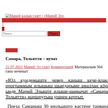
Найти:
Туризм
Самара, Тольятти – вучат
21.07.2021
Марий Эл газет
Комментарий
Материалым 504
гана онченыт
«Юл кундемыште чевер каныш кече-влак
программым илышыш шыҥдарыме амаллан кӧр
ынде Марий Элыште илыше-шамычат «Самара
Тольятти» маршрутыш ушнен кертыт.
Поезд Самарыш 30 июльышто кастене тарвана