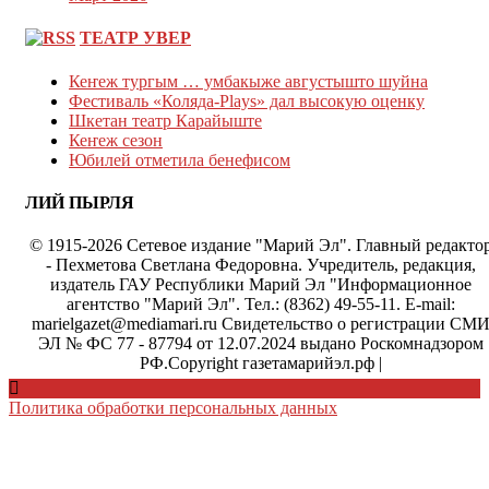
ТЕАТР УВЕР
Кеҥеж тургым … умбакыже августышто шуйна
Фестиваль «Коляда-Plays» дал высокую оценку
Шкетан театр Карайыште
Кеҥеж сезон
Юбилей отметила бенефисом
ЛИЙ ПЫРЛЯ
© 1915-2026 Сетевое издание "Марий Эл". Главный редакто
- Пехметова Светлана Федоровна. Учредитель, редакция,
издатель ГАУ Республики Марий Эл "Информационное
агентство "Марий Эл". Тел.: (8362) 49-55-11. E-mail:
marielgazet@mediamari.ru Свидетельство о регистрации СМ
ЭЛ № ФС 77 - 87794 от 12.07.2024 выдано Роскомнадзором
РФ.Copyright газетамарийэл.рф
|
Политика обработки персональных данных