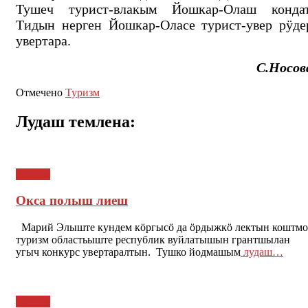
Тушеч турист-влакым Йошкар-Олаш кондат
Тидын нерген Йошкар-Оласе турист-увер рӱде
увертара.
С.Носов
Отмечено
Туризм
Лудаш темлена:
Туризм
Окса полыш лиеш
Марий Элыште кундем кӧргысӧ да ӧрдыжкӧ лектын коштмо
туризм областьыште республик вуйлатышын грантшылан
угыч конкурс увертаралтын. Тушко йодмашым
лудаш…
Туризм