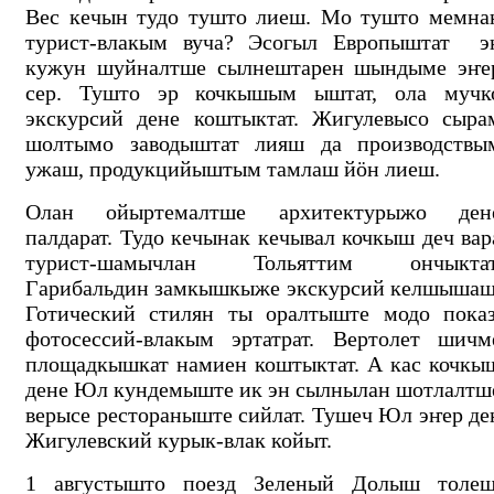
Вес кечын тудо тушто лиеш. Мо тушто мемна
турист-влакым вуча? Эсогыл Европыштат э
кужун шуйналтше сылнештарен шындыме эҥе
сер. Тушто эр кочкышым ыштат, ола мучк
экскурсий дене коштыктат. Жигулевысо сыра
шолтымо заводыштат лияш да производствы
ужаш, продукцийыштым тамлаш йӧн лиеш.
Олан ойыртемалтше архитектурыжо ден
палдарат. Тудо кечынак кечывал кочкыш деч вар
турист-шамычлан Тольяттим ончыктат
Гарибальдин замкышкыже экскурсий келшышаш
Готический стилян ты оралтыште модо показ
фотосессий-влакым эртатрат. Вертолет шичм
площадкышкат намиен коштыктат. А кас кочкы
дене Юл кундемыште ик эн сылнылан шотлалтш
верысе рестораныште сийлат. Тушеч Юл эҥер де
Жигулевский курык-влак койыт.
1 августышто поезд Зеленый Долыш толеш