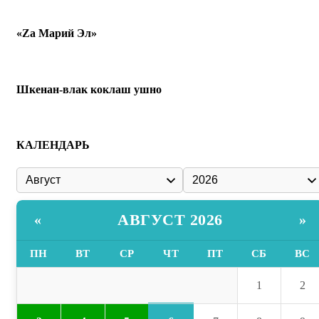
«Zа Марий Эл»
Шкенан-влак коклаш ушно
КАЛЕНДАРЬ
АВГУСТ 2026
«
»
ПН
ВТ
СР
ЧТ
ПТ
СБ
ВС
1
2