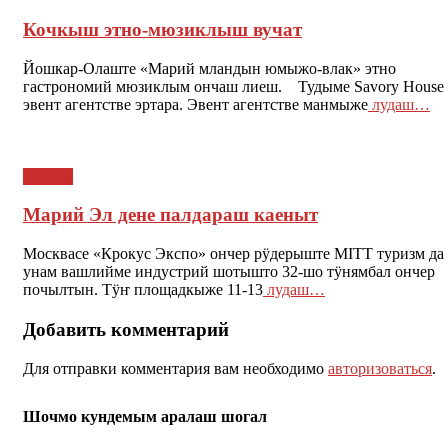
Кочкыш этно­-мюзиклыш вучат
Йошкар-Олаште «Марий мландын юмыжо-влак» этно
гастрономий мюзиклым ончаш лиеш. Тудыме Sаvоry House
эвент агентстве эртара. Эвент агентстве манмыже
лудаш…
Туризм
Марий Эл дене палдараш каеныт
Москвасе «Крокус Экспо» ончер рӱдерыште MITT туризм да
унам вашлийме индустрий шотышто 32-шо тӱнямбал ончер
почылтын. Тӱҥ площадкыже 11-13
лудаш…
Добавить комментарий
Для отправки комментария вам необходимо
авторизоваться
.
Шочмо кундемым аралаш шогал