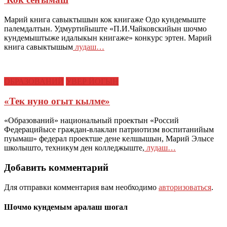
Марий книга савыктышын кок книгаже Одо кундемыште
палемдалтын. Удмуртийыште «П.И.Чайковскийын шочмо
кундемыштыже идалыкын книгаже» конкурс эртен. Марий
книга савыктышым
лудаш…
ОБРАЗОВАНИЙ
УВЕР ЙОГЫН
«Тек нуно огыт кылме»
«Образований» национальный проектын «Россий
Федерацийысе граждан-влаклан патриотизм воспитанийым
пуымаш» федерал проектше дене келшышын, Марий Элысе
школышто, техникум ден колледжыште,
лудаш…
Добавить комментарий
Для отправки комментария вам необходимо
авторизоваться
.
Шочмо кундемым аралаш шогал