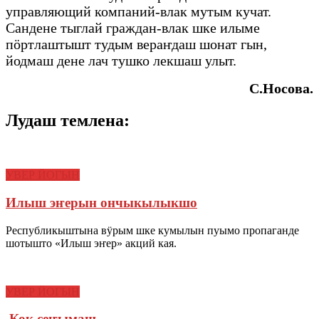
управляющий компаний-влак мутым кучат.
Сандене тыглай граждан-влак шке илыме
пӧртлаштышт тудым вераҥдаш шонат гын,
йодмаш дене лач тушко лекшаш улыт.
С.Носова.
Лудаш темлена:
УВЕР ЙОГЫН
Илыш эҥерын ончыкылыкшо
Республикыштына вӱрым шке кумылын пуымо пропаганде
шотышто «Илыш эҥер» акций кая.
УВЕР ЙОГЫН
Кок сеҥымаш