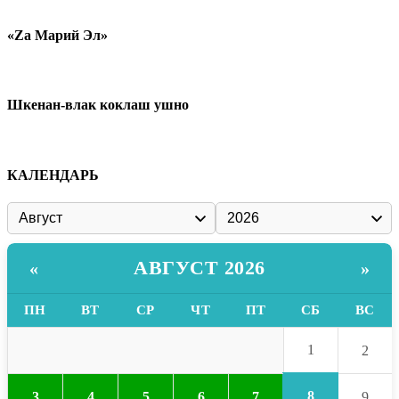
«Zа Марий Эл»
Шкенан-влак коклаш ушно
КАЛЕНДАРЬ
АВГУСТ 2026
«
»
ПН
ВТ
СР
ЧТ
ПТ
СБ
ВС
1
2
8
3
4
5
6
7
9