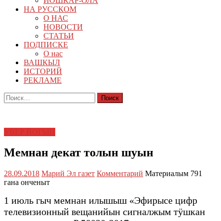
ЙОШКАР-ОЛА
НА РУССКОМ
О НАС
НОВОСТИ
СТАТЬИ
ПОДПИСКЕ
О нас
ВАШКЫЛ
ИСТОРИЙ
РЕКЛАМЕ
Найти:
УВЕР ЙОГЫН
Мемнан декат толын шуын
28.09.2018
Марий Эл газет
Комментарий
Материалым 791
гана онченыт
1 июль гыч мемнан илышыш «Эфирысе цифр
телевизионный вещанийын сигналжым тӱшкан