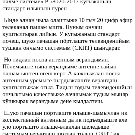
налме системе» P 58020-2017 кугыжаныш
стандарт илышыш пурен.
Ынде элнан чыла олаштыже 10 гыч 20 цифр эфир
телеканал пашам ышта. Нуным ончаш
куштылгырак лийын. У кугыжаныш стандарт
почеш, шуко пачашан пӧртлаште телевиденийым
тӱшкан ончымо системым (СКПТ) шыҥдарат.
Но тидлан посна антенным вераҥдыман.
Пӧлемыште гына вераҥдыме антенне сайын
пашам ыштен огеш керт. А кажныжлан посна
антенным уремысе пырдыжлаште вераҥдаш
куштылгыжак огыл. Тидын годым телевиденийын
ончыктымо качествыже лачшымак тудым мыняр
кӱшкырак вераҥдыме дене кылдалтеш.
Шуко пачашан пӧртлаште илыше-шамычлан ик
коллективный антенным да ик подъездыште але
уло пӧртыштӧ илыше-влаклан шеледыше
системым вераҥдаш шотлан толеш. СКПТ ик