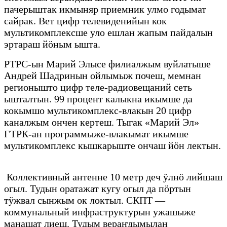
пачерыштак икмыняр приемник улмо годымат
сайрак. Вет цифр телевиденийын кок
мультикомплексше уло ешлан жапым пайдалын
эртараш йӧным ышта.
РТРС-ын Марий Элысе филиалжым вуйлатыше
Андрей Шадринын ойлымыж почеш, мемнан
регионышто цифр теле-радиовещаний сеть
ышталтын. 99 процент калыкна икымше да
кокымшо мультикомплекс-влакын 20 цифр
каналжым ончен кертеш. Тыгак «Марий Эл»
ГТРК-ан программыже-влакымат икымше
мультикомплекс кышкарыште ончаш йӧн лектын.
Коллективный антенне 10 метр деч ӱлнӧ лийшаш
огыл. Тудын оратажат кугу огыл да пӧртын
тӱжвал сынжым ок локтыл. СКПТ —
коммунальный инфраструктурын ужашыже
манашат лиеш. Тудым вераҥдымылан