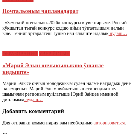
Почтальоным чапланадарат
«Земский почтальон-2026» конкурсым увертарыме. Россий
кӱкшытан тыгай конкурс кодшо ийын тӱҥалтышым налын
ыле. Теният эртаралтеш.Тушко изи яллаште идалык
лудаш…
ОБРАЗОВАНИЙ
УВЕР ЙОГЫН
«Марий Элын ончыкылыкшо ӱшанле
кидыште»
Марий Элысе ончыл молодёжьым сулен налме наградыж дене
палемденыт. Марий Элым вуйлатышын стипендиатше-
шамычлан регионым вуйлатыше Юрий Зайцев именной
дипломым
лудаш…
Добавить комментарий
Для отправки комментария вам необходимо
авторизоваться
.