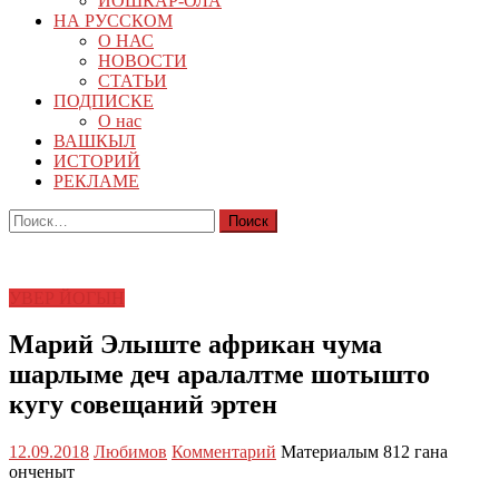
ЙОШКАР-ОЛА
НА РУССКОМ
О НАС
НОВОСТИ
СТАТЬИ
ПОДПИСКЕ
О нас
ВАШКЫЛ
ИСТОРИЙ
РЕКЛАМЕ
Найти:
УВЕР ЙОГЫН
Марий Элыште африкан чума
шарлыме деч аралалтме шотышто
кугу совещаний эртен
12.09.2018
Любимов
Комментарий
Материалым 812 гана
онченыт