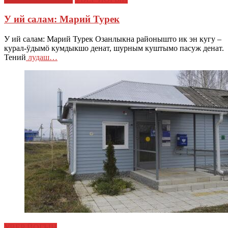
У ий салам: Марий Турек
У ий салам: Марий Турек Озанлыкна районышто ик эн кугу –
курал-ӱдымӧ кумдыкшо денат, шурным куштымо пасуж денат.
Тений
лудаш…
УВЕР ЙОГЫН