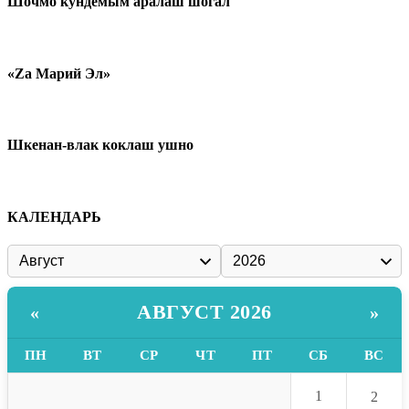
Шочмо кундемым аралаш шогал
«Zа Марий Эл»
Шкенан-влак коклаш ушно
КАЛЕНДАРЬ
АВГУСТ 2026
«
»
ПН
ВТ
СР
ЧТ
ПТ
СБ
ВС
1
2