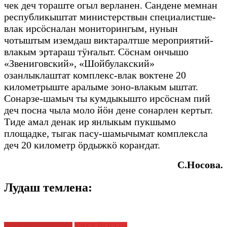
чек деч тораште огыл верланен. Сандене мемнан
республикыштат министерствын специалистше-
влак ирсӧсналан мониторингым, нунын
чотыштым иземдаш виктаралтше мероприятий-
влакым эртараш тӱҥалыт. Сӧснам ончышо
«Звениговский», «Шойбулакский»
озанлыклаштат комплекс-влак воктене 20
километрыште аралыме зоно-влакым ыштат.
Сонарзе-шамыч ты кумдыкышто ирсӧснам пий
деч посна чыла моло йӧн дене сонарлен кертыт.
Тиде амал денак ир янлыкым пукшымо
площадке, тыгак пасу-шамычымат комплексла
деч 20 километр ӧрдыжкӧ кораҥдат.
С.Носова.
Лудаш темлена:
МАРИЙ ЭЛ : ТАЧЕ
УВЕР ЙОГЫН