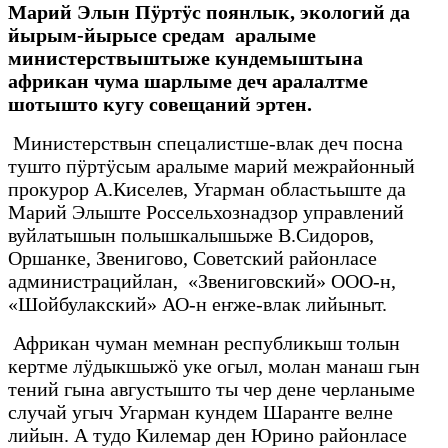
Марий Элын Пӱртӱс поянлык, экологий да
йырым-йырысе средам аралыме
министерствыштыже кундемыштына
африкан чума шарлыме деч аралалтме
шотышто кугу совещаний эртен.
Министерствын спецалистше-влак деч посна
тушто пӱртӱсым аралыме марий межрайонный
прокурор А.Киселев, Угарман областьыште да
Марий Элыште Россельхознадзор управлений
вуйлатышын полышкалышыже В.Сидоров,
Оршанке, Звенигово, Советский районласе
администрацийлан, «Звениговский» ООО-н,
«Шойбулакский» АО-н еҥже-влак лийыныт.
Африкан чуман мемнан республикыш толын
кертме лӱдыкшыжӧ уке огыл, молан манаш гын
тений гына августышто ты чер дене черланыме
случай угыч Угарман кундем Шараҥге велне
лийын. А тудо Килемар ден Юрино районласе