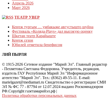
Апрель 2026
Март 2026
ТЕАТР УВЕР
Кеҥеж тургым … умбакыже августышто шуйна
Фестиваль «Коляда-Plays» дал высокую оценку
Шкетан театр Карайыште
Кеҥеж сезон
Юбилей отметила бенефисом
ЛИЙ ПЫРЛЯ
© 1915-2026 Сетевое издание "Марий Эл". Главный редактор
- Пехметова Светлана Федоровна. Учредитель, редакция,
издатель ГАУ Республики Марий Эл "Информационное
агентство "Марий Эл". Тел.: (8362) 49-55-11. E-mail:
marielgazet@mediamari.ru Свидетельство о регистрации СМИ
ЭЛ № ФС 77 - 87794 от 12.07.2024 выдано Роскомнадзором
РФ.Copyright газетамарийэл.рф
|
Политика обработки персональных данных