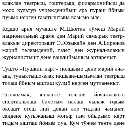
влаклан театрыш, тоштерыш, филармонийыш да
моло культур учрежденийыш яра пураш йӧным
пуымо нерген газетыштына возымо ыле.
Кодшо арня мучаште М.Шкетан лӱмеш Марий
национальный драме ден Марий самырык театр-
влакын директорышт Э.Юзыкайн ден А.Бирюков
марий телевидений, газет ден журнал-влакын
журналистышт дене вашлиймашым эртареныт.
Тушто «Пушкин карт» полшымо дене марий ача-
ава, туныктышо-влак икшыве-шамычлан театрыш
толаш йӧным ышташ кӱлмӧ нерген мутланеныт.
Чынжымак, яллаште илыше йоча-влакын
спектакльлаш билетым налаш чылаж годым
оксашт огеш лий докан але тидлан чаманат,
сандене кугыжаныш могыр гыч ойырымо карт
тидым ышташ йӧным пуа. Кум тӱжем теҥге дене