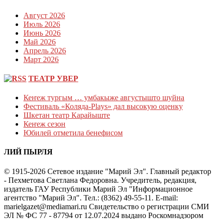
Август 2026
Июль 2026
Июнь 2026
Май 2026
Апрель 2026
Март 2026
ТЕАТР УВЕР
Кеҥеж тургым … умбакыже августышто шуйна
Фестиваль «Коляда-Plays» дал высокую оценку
Шкетан театр Карайыште
Кеҥеж сезон
Юбилей отметила бенефисом
ЛИЙ ПЫРЛЯ
© 1915-2026 Сетевое издание "Марий Эл". Главный редактор
- Пехметова Светлана Федоровна. Учредитель, редакция,
издатель ГАУ Республики Марий Эл "Информационное
агентство "Марий Эл". Тел.: (8362) 49-55-11. E-mail:
marielgazet@mediamari.ru Свидетельство о регистрации СМИ
ЭЛ № ФС 77 - 87794 от 12.07.2024 выдано Роскомнадзором