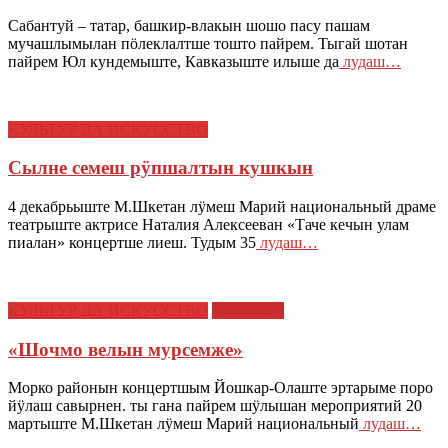
Сабантуй – татар, башкир-влакын шошо пасу пашам
мучашлымылан пӧлеклалтше тошто пайрем. Тыгай шотан
пайрем Юл кундемыште, Кавказыште илыше да
лудаш…
КУЛЬТУР ДА ИСКУССТВО
Сылне семеш рӱпшалтын кушкын
4 декабрьыште М.Шкетан лӱмеш Марий национальный драме
театрыште актрисе Наталия Алексееван «Таче кечын улам
пиалан» концертше лиеш. Тудым 35
лудаш…
КУЛЬТУР ДА ИСКУССТВО
ЭСТРАДЕ
«Шочмо велын мурсемже»
Морко районын концертшым Йошкар-Олаште эртарыме поро
йӱлаш савырнен. ты гана пайрем шӱлышан мероприятий 20
мартыште М.Шкетан лӱмеш Марий национальный
лудаш…