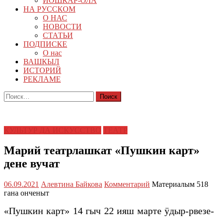
ЙОШКАР-ОЛА
НА РУССКОМ
О НАС
НОВОСТИ
СТАТЬИ
ПОДПИСКЕ
О нас
ВАШКЫЛ
ИСТОРИЙ
РЕКЛАМЕ
Найти:
КУЛЬТУР ДА ИСКУССТВО
ТЕАТР
Марий театрлашкат «Пушкин карт»
дене вучат
06.09.2021
Алевтина Байкова
Комментарий
Материалым 518
гана онченыт
«Пушкин карт» 14 гыч 22 ияш марте ӱдыр-рвезе-