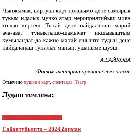
Чынжымак, виртуал карт полшымо дене самырык
тукым идалык мучко ятыр мероприятийыш миен
толын кертеш. Тыгай дене пайдаланаш марий
ача-ава, туныктышо-шамычат икшывыштым
кумылаҥдат да кажне марий ешыште тудын дене
пайдаланаш тӱҥалыт манын, ӱшаныме шуэш.
А.БАЙКОВА
Фотом театрын архивше гыч налме
Отмечено
пушкин карт
,
спектакль
,
Театр
Лудаш темлена:
КУЛЬТУР ДА ИСКУССТВО
Сабантуйышто – 2024 бармак