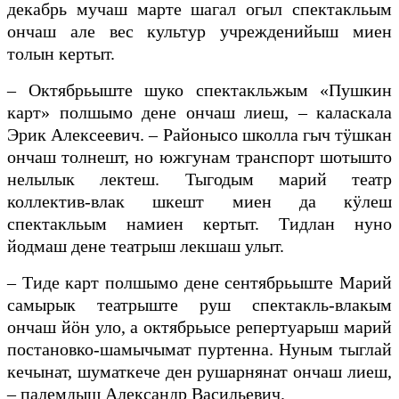
декабрь мучаш марте шагал огыл спектакльым
ончаш але вес культур учрежденийыш миен
толын кертыт.
–
Октябрьыште шуко спектакльжым «Пушкин
карт» полшымо дене ончаш лиеш, – каласкала
Эрик Алексеевич. – Районысо школла гыч тӱшкан
ончаш толнешт, но южгунам транспорт шотышто
нелылык лектеш. Тыгодым марий театр
коллектив-влак шкешт миен да кӱлеш
спектакльым намиен кертыт. Тидлан нуно
йодмаш дене театрыш лекшаш улыт.
–
Тиде карт полшымо дене сентябрьыште Марий
самырык театрыште руш спектакль-влакым
ончаш йӧн уло, а октябрьысе репертуарыш марий
постановко-шамычымат пуртенна. Нуным тыглай
кечынат, шуматкече ден рушарнянат ончаш лиеш,
– палемдыш Александр Васильевич.