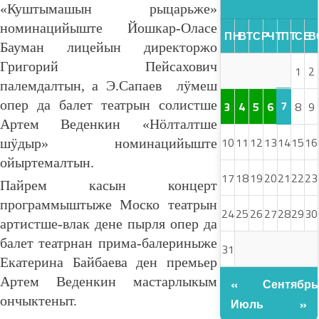
«Куштымашын рыцарьже»
номинацийыште Йошкар-Оласе
ПН
ВТ
СР
ЧТ
ПТ
СБ
В
Бауман лицейын директоржо
Григорий Пейсахович
1
2
палемдалтын, а Э.Сапаев лӱмеш
опер да балет театрын солистше
7
3
4
5
6
8
9
Артем Веденкин «Нӧлталтше
10
11
12
13
14
15
16
шӱдыр» номинацийыште
ойыртемалтын.
17
18
19
20
21
22
23
Пайрем касын концерт
программыштыже Моско театрын
24
25
26
27
28
29
30
артистше-влак дене пырля опер да
балет театрнан прима-балериныже
31
Екатерина Байбаева ден премьер
Артем Веденкин мастарлыкым
«
Сентябрь
ончыктеныт.
Июль
»