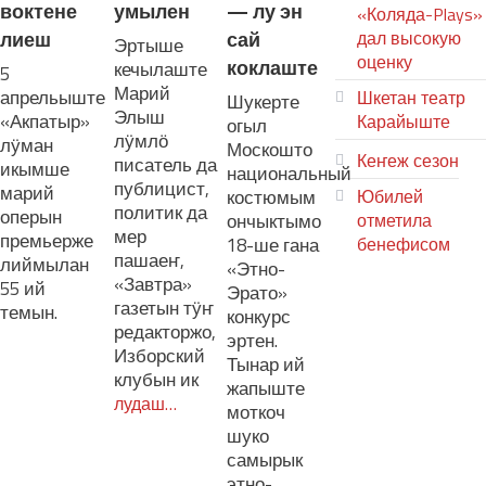
воктене
умылен
— лу эн
«Коляда-Plays»
лиеш
сай
дал высокую
Эртыше
оценку
коклаште
кечылаште
5
Марий
апрельыште
Шкетан театр
Шукерте
Элыш
«Акпатыр»
Карайыште
огыл
лӱмлӧ
лӱман
Москошто
Кеҥеж сезон
писатель да
икымше
национальный
публицист,
марий
костюмым
Юбилей
политик да
оперын
ончыктымо
отметила
мер
премьерже
18-ше гана
бенефисом
пашаеҥ,
лиймылан
«Этно-
ЛИЙ ПЫРЛЯ
«Завтра»
55 ий
Эрато»
газетын тӱҥ
темын.
конкурс
редакторжо,
эртен.
Изборский
Тынар ий
клубын ик
жапыште
лудаш…
моткоч
шуко
самырык
этно-