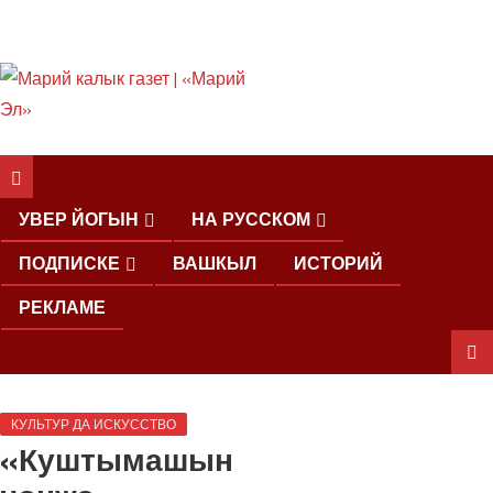
ШКЕНАН КОКЛАШ
УШНО
УВЕР ЙОГЫН
НА РУССКОМ
ПОДПИСКЕ
ВАШКЫЛ
ИСТОРИЙ
РЕКЛАМЕ
ШОЧМО
КУЛЬТУР ДА ИСКУССТВО
КУНДЕМЫМ
«Куштымашын
АРАЛАШ
ШОГАЛ