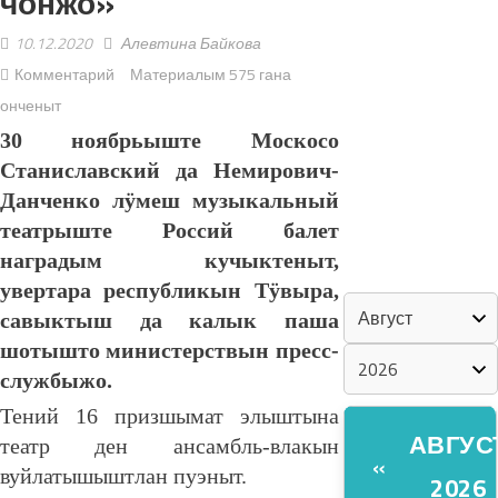
чонжо»
10.12.2020
Алевтина Байкова
«ZА МАРИЙ
Комментарий
Материалым 575 гана
ЭЛ»
онченыт
ШКЕНАН-
30 ноябрьыште Москосо
ВЛАК
Станиславский да Немирович-
КОКЛАШ
Данченко лӱмеш музыкальный
УШНО
театрыште Россий балет
наградым кучыктеныт,
КАЛЕНДАРЬ
увертара республикын Тӱвыра,
савыктыш да калык паша
шотышто министерствын пресс-
службыжо.
Тений 16 призшымат элыштына
АВГУС
театр ден ансамбль-влакын
«
вуйлатышыштлан пуэныт.
2026