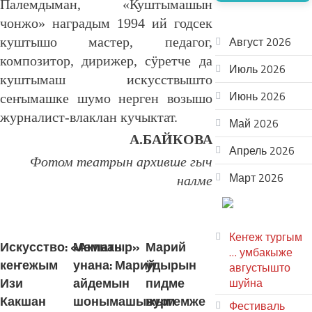
Палемдыман, «Куштымашын
АРХИВ
чонжо» наградым 1994 ий годсек
Август 2026
куштышо мастер, педагог,
композитор, дирижер, сӱретче да
Июль 2026
куштымаш искусствышто
Июнь 2026
сеҥымашке шумо нерген возышо
журналист-влаклан кучыктат.
Май 2026
А.БАЙКОВА
Апрель 2026
Фотом театрын архивше гыч
Март 2026
налме
ТЕАТР
ЛУДАШ ТЕМЛЕНА:
УВЕР
Кеҥеж тургым
Искусство: «Акпатыр»
Мемнан
Марий
… умбакыже
кеҥежым
унана: Марий
ӱдырын
августышто
Изи
айдемын
пидме
шуйна
Какшан
шонымашыжым
вургемже
Фестиваль