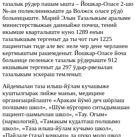
тазалык рӱдер пашам ышта – Йошкар-Оласе 2-шо
№-ан поликлиникыште да Волжск оласе рӱдӧ
больницыште. Марий Элын Тазалыкым аралыме
министерствыжын данныйже почеш, тений
икымше кварталыште нуно 1289 еҥын
тазалыкшым тергеныт да ты чот гыч 1225
пациентын тиде але вес неле чер дене черланен
кертмыштым рашемденыт. Йошкар-Оласе йоча
больнице пеленысе тазалык рӱдерыште 912
икшывым тергеныт да 297 ӱдыр-рвезылан
тазалыкым эскераш темленыт.
Айдемылан таза илыш-йӱлам кучашыже
куштылгырак лийже манын, медицине
организацийлаште «Аракам йӱмӧ деч шӧрлаш
полшымо школ», «Шӱм-вӱргорно ситыдымашан
пациент-шамычлан школ», «Тау. Огым»
(наркологий), «Тамакым кудалташ полшымо
школ», «Таза илыш-йӱлам кучымо школ»,
«Пайдале (таза) кочкыш» да шуко моло школ