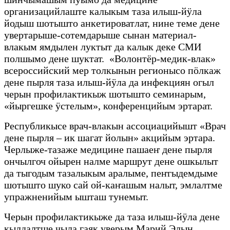
организацийлаште калыкым таза илыш-йӱла
йодыш шотышто анкетироватлат, нине теме дене
увертарыше-сотемдарыше сынан материал-
влакым ямдылен луктыт да калык деке СМИ
полшымо дене шуктат. «Волонтёр-медик-влак»
всероссийский мер толкынын регионысо пӧлкаж
дене пырля таза илыш-йӱла да инфекциян огыл
черын профилактикыж шотышто семинарым,
«йыргешке ӱстелым», конференцийым эртарат.
Республикысе врач-влакын ассоциацийышт «Врач
дене пырля – ик шагат йолын» акцийым эртара.
Черлыже-тазаже медицине пашаеҥ дене пырля
ончылгоч ойырен налме маршрут дене ошкылыт
да тыгодым тазалыкым аралыме, пеҥгыдемдыме
шотышто шуко сай ой-каҥашым налыт, эмлалтме
упражненийым ышташ тунемыт.
Черын профилактикыже да таза илыш-йӱла дене
кылдалтше чыла гаяк уверым Марий Элын