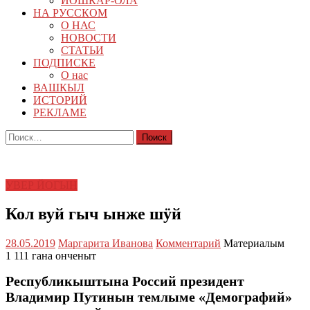
ЙОШКАР-ОЛА
НА РУССКОМ
О НАС
НОВОСТИ
СТАТЬИ
ПОДПИСКЕ
О нас
ВАШКЫЛ
ИСТОРИЙ
РЕКЛАМЕ
Найти:
УВЕР ЙОГЫН
Кол вуй гыч ынже шӱй
28.05.2019
Маргарита Иванова
Комментарий
Материалым
1 111 гана онченыт
Республикыштына Россий президент
Владимир Путинын темлыме «Демографий»