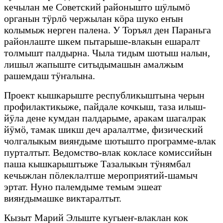
кечылан ме Советский районышто шӱлымӧ
органын тӱрлӧ чержылан кӧра шуко еҥын
колымыж нерген палена. У Торъял ден Параньга
районлаште шкем пытарыше-влакын ешаралт
толмышт палдырна. Чыла тидым шотыш налын,
лишыл жапыште ситыдымашын амалжым
рашемдаш тӱҥалына.
Проект кышкарыште республикыштына черын
профилактикыже, пайдале кочкыш, таза илыш-
йӱла дене кумдан палдарыме, аракам шагалрак
йӱмӧ, тамак шикш деч аралалтме, физический
чолгалыкым вияҥдыме шотышто программе-влак
пурталтыт. Ведомство-влак кокласе комиссийын
паша кышкарыштыже Тазалыкын тӱнямбал
кечыжлан пӧлеклалтше мероприятий-шамыч
эртат. Нуно палемдыме темым эшеат
вияҥдымашке виктаралтыт.
Кызыт Марий Элыште кугыеҥ-влаклан кок