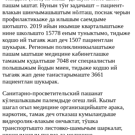
пашам ыштат. Нунын тӱҥ задачышт – пациент-
влакын шинчымашыштым нӧлташ, поснак черын
профилактикыже да илышым саемдыме
шотышто. 2019 ийын икымше кварталыштыже
нине школышто 15778 еҥым туныктымо, тидыже
кодшо ий тыгаяк жап деч 1507 пациентлан
шукырак. Регионын поликлиникылаштыже
пашам ыштыше медицине кабинетлашке
тамакым кудалтыше 7048 еҥ специалистын
полышыжым йодын миен, тидыже кодшо ий
тыгаяк жап дене таҥастарымаште 3661
пациентлан шукырак.
Санитарно-просветительский пашанат
кӱлешлыкшым палемдыде огеш лий. Кызыт
шагал огыл медицине организацийыште арака,
наркотик, тамак деч отказаш кумылаҥдыше
видеоролик-влакым ончыктат, тӱшка
транспортышто листовко-шамычым шаркалат,
шинчымашым пуымо да медицине