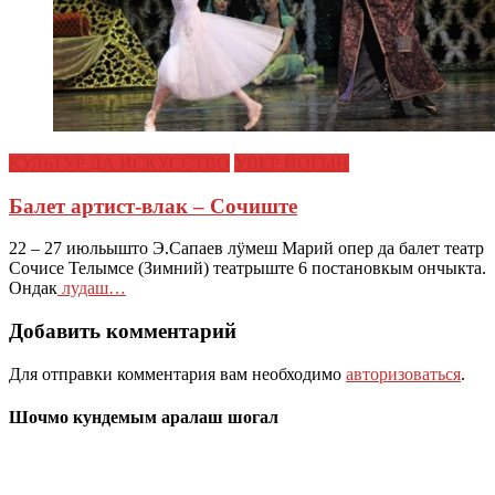
КУЛЬТУР ДА ИСКУССТВО
УВЕР ЙОГЫН
Балет артист-влак – Сочиште
22 – 27 июльышто Э.Сапаев лӱмеш Марий опер да балет театр
Сочисе Телымсе (Зимний) театрыште 6 постановкым ончыкта.
Ондак
лудаш…
Добавить комментарий
Для отправки комментария вам необходимо
авторизоваться
.
Шочмо кундемым аралаш шогал