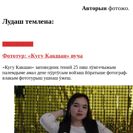
Авторын
фотожо.
Лудаш темлена:
УВЕР ЙОГЫН
Фототур: «Кугу Какшан» вуча
«Кугу Какшан» заповедник тений 25 ияш лӱмгечыжым
палемдыме амал дене пӱртӱсым войзаш йӧратыше фотограф-
влакым фототурыш ушнаш ӱжеш.