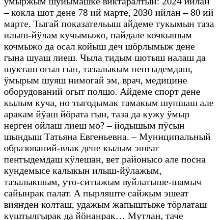
ӱмыржым шуйымашке виктаралтын: 2024 ийлан
– кокла шот дене 78 ий марте, 2030 ийлан – 80 ий
марте. Тыгай показательыш айдеме тукымын таза
илыш-йӱлам кучымыжо, пайдале кочкышым
кочмыжо да осал койыш деч шӧрлымыж дене
гына шуаш лиеш. Чыла тидым шотыш налаш да
шукташ огыл гын, тазалыкым пеҥгыдемдаш,
ӱмырым шуяш нимогай эм, врач, медицине
оборудований огыт полшо. Айдеме спорт дене
кылым куча, но тыгодымак тамакым шупшаш але
аракам йӱаш йӧрата гын, таза да кужу ӱмыр
нерген ойлаш лиеш мо? – йодышым пӱсын
шындыш Татьяна Евгеньевна. – Муниципальный
образований-влак дене кылым эшеат
пеҥгыдемдаш кӱлешан, вет районысо але посна
кундемысе калыкын илыш-йӱлажым,
тазалыкшым, уто-ситыжым вуйлатыше-шамыч
сайынрак палат. А пырляште сайжым эшеат
вияҥден колташ, удажым жапыштыже тӧрлаташ
куштылгырак да йӧнанрак… Мутлан, таче