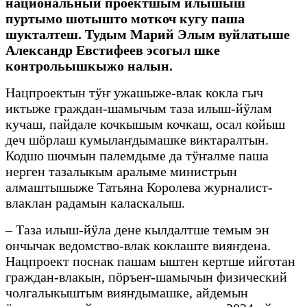
национальный проектшым илышыш
пуртымо шотышто моткоч кугу паша
шукталтеш. Тудым Марий Элым вуйлатыше
Александр Евстифеев эсогыл шке
контрольышкыжо налын.
Нацпроектын тӱҥ ужашыже-влак кокла гыч
иктыже граждан-шамычым таза илыш-йӱлам
кучаш, пайдале кочкышым кочкаш, осал койыш
деч шӧрлаш кумылаҥдымашке виктаралтын.
Кодшо шочмын палемдыме да тӱҥалме паша
нерген тазалыкым аралыме министрын
алмаштышыже Татьяна Королева журналист-
влаклан радамын каласкалыш.
– Таза илыш-йӱла дене кылдалтше темым эн
ончычак ведомство-влак коклаште вияҥдена.
Нацпроект поснак пашам ыштен кертше ийготан
граждан-влакын, пӧръеҥ-шамычын физический
чолгалыкыштым вияҥдымашке, айдемын