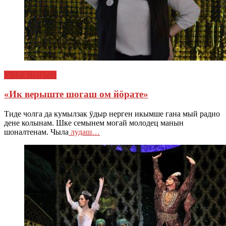
УВЕР ЙОГЫН
«Ик верыште шогаш ом йӧрате»
Тиде чолга да кумылзак ӱдыр нерген икымше гана мый радио
дене колынам. Шке семынем могай молодец манын
шоналтенам. Чыла
лудаш…