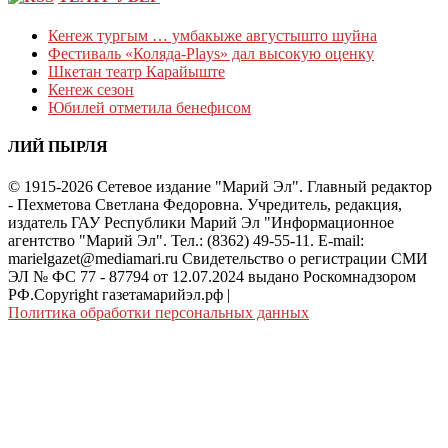
Кеҥеж тургым … умбакыже августышто шуйна
Фестиваль «Коляда-Plays» дал высокую оценку
Шкетан театр Карайыште
Кеҥеж сезон
Юбилей отметила бенефисом
ЛИЙ ПЫРЛЯ
© 1915-2026 Сетевое издание "Марий Эл". Главный редактор
- Пехметова Светлана Федоровна. Учредитель, редакция,
издатель ГАУ Республики Марий Эл "Информационное
агентство "Марий Эл". Тел.: (8362) 49-55-11. E-mail:
marielgazet@mediamari.ru Свидетельство о регистрации СМИ
ЭЛ № ФС 77 - 87794 от 12.07.2024 выдано Роскомнадзором
РФ.Copyright газетамарийэл.рф
|
Политика обработки персональных данных