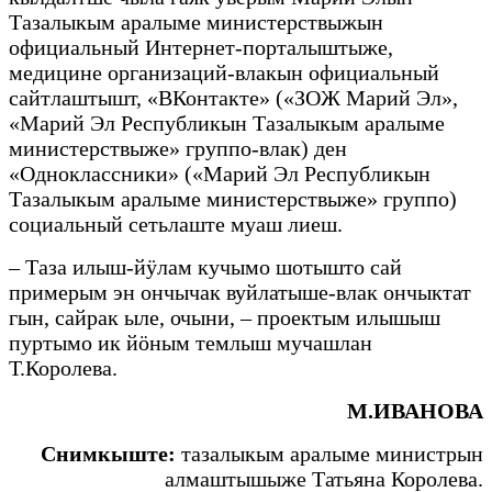
Тазалыкым аралыме министерствыжын
официальный Интернет-порталыштыже,
медицине организаций-влакын официальный
сайтлаштышт, «ВКонтакте» («ЗОЖ Марий Эл»,
«Марий Эл Республикын Тазалыкым аралыме
министерствыже» группо-влак) ден
«Одноклассники» («Марий Эл Республикын
Тазалыкым аралыме министерствыже» группо)
социальный сетьлаште муаш лиеш.
– Таза илыш-йӱлам кучымо шотышто сай
примерым эн ончычак вуйлатыше-влак ончыктат
гын, сайрак ыле, очыни, – проектым илышыш
пуртымо ик йӧным темлыш мучашлан
Т.Королева.
М.ИВАНОВА
Снимкыште:
тазалыкым аралыме министрын
алмаштышыже Татьяна Королева.