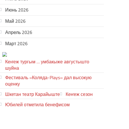
Июнь 2026
Май 2026
Апрель 2026
Март 2026
ТЕАТР УВЕР
Кеҥеж тургым … умбакыже августышто
шуйна
Фестиваль «Коляда-Plays» дал высокую
оценку
Шкетан театр Карайыште
Кеҥеж сезон
Юбилей отметила бенефисом
ЛИЙ ПЫРЛЯ