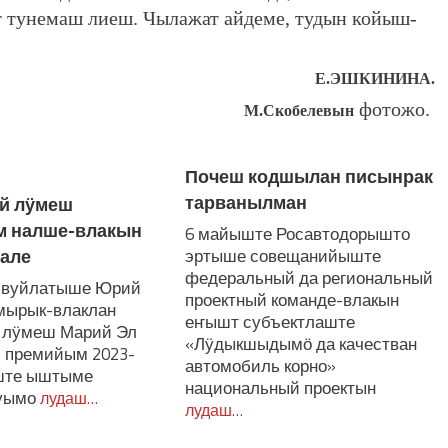
 тунемаш лиеш. Чылажат айдеме, тудын койыш-
Е.ЭШКИНИНА.
фотожо.
М.Скобелевын
Почеш кодшылан писынрак
тарванылман
й лӱмеш
 налше-влакын
6 майыште Росавтодорышто
але
эртыше совещанийыште
федеральный да региональный
 вуйлатыше Юрий
проектный команде-влакын
мырык-влаклан
еҥышт субъектлаште
 лӱмеш Марий Эл
«Лӱдыкшыдымӧ да качестван
 премийым 2023-
автомобиль корно»
ште ыштыме
национальный проектын
уымо
лудаш…
лудаш…