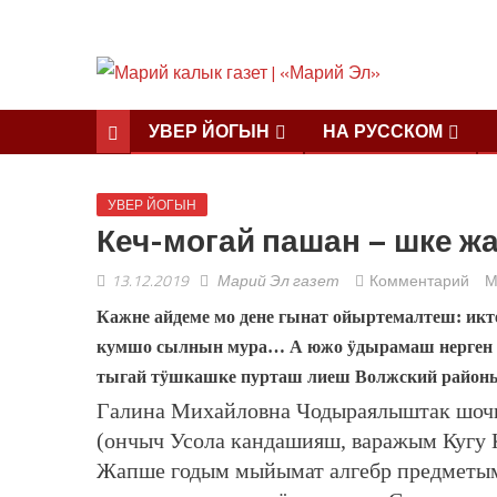
УВЕР ЙОГЫН
НА РУССКОМ
УВЕР ЙОГЫН
Кеч-могай пашан – шке ж
13.12.2019
Марий Эл газет
Комментарий
М
Кажне айдеме мо дене гынат ойыртемалтеш: икт
кумшо сылнын мура… А южо ӱдырамаш нерген 
тыгай тӱшкашке пурташ лиеш Волжский район
Галина Михайловна Чодыраялыштак шоч
(ончыч Усола кандашияш, варажым Кугу
Жапше годым мыйымат алгебр предметым 