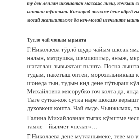
ту ден леплан шкешотан массаж лиеш, кочкыш 
ышташ тӱҥалыт. Кислород логалме дене кӧргӧ г
могай жапыштыже да кеч-могай игечыште ышт
Тутло чай чоным ырыкта
Г.Николаева тӱрлӧ шудо чайым шкеак я
налын, матрушка, шемшоптыр, эҥыж, мєр
шагатлан лывыжташ пышта. Посна лышташ
тудым, пакетыш оптен, морозильникыш
шонеда гын, тудым кид дене пӱтыраш кӱл
Михайловна мясорубко гоч колта да, янда
Тыге сутка-кок сутка наре шокшо верышт
духовкеш кошта. Чай ямде. Чынжымак, та
Галина Михайловнан тыгак кӱэштме чес
тамле – йылмет «нелат»…
Г.Николаева дене мутланымеке, теве мо 