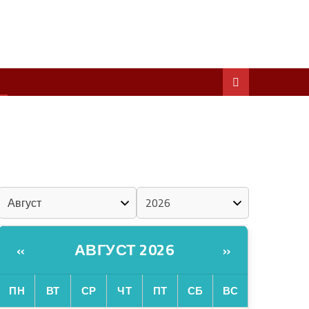
ШКЕНАН КОКЛАШ УШНО
ШОЧМО КУНДЕМЫМ АРАЛАШ ШОГАЛ
«ZА МАРИЙ ЭЛ»
ШКЕНАН-ВЛАК КОКЛАШ УШНО
КАЛЕНДАРЬ
АВГУСТ 2026
«
»
ПН
ВТ
СР
ЧТ
ПТ
СБ
ВС