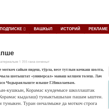
ПОДПИСКЕ
ВАШКЫЛ
ИСТОРИЙ
РЕКЛАМЕ
апше
атериалым 1 355 гана онченыт
е моткоч сайын пидеш, тӱрла, весе тутлын кочкаш шолта,
чыла шотыштат «универсал» манаш келшен толеш. Лач
ысо Чодыраялыште илыше Г.Николаевам.
ын-кушкын, Корамас кундемысе школлаштак
 Корамас кыдалаш) туныктышылан пашам ыштен.
туныкен. Туран ончалмыже да моткоч строга