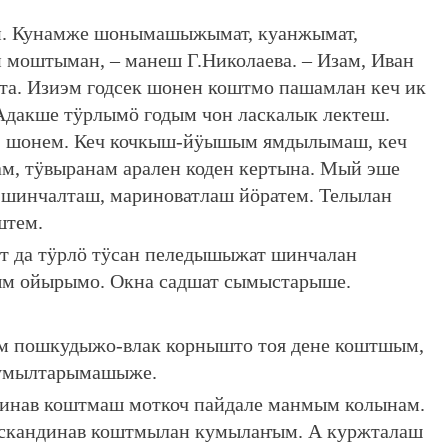
н. Кунамже шонымашыжымат, куанжымат,
моштыман, – манеш Г.Николаева. – Изам, Иван
та. Изиэм годсек шонен коштмо пашамлан кеч ик
Адакше тӱрлымӧ годым чон ласкалык лектеш.
 шонем. Кеч кочкыш-йӱышым ямдылымаш, кеч
ам, тӱвыранам арален коден кертына. Мый эше
н шинчалташ, мариноватлаш йӧратем. Телылан
штем.
т да тӱрлӧ тӱсан пеледышыжат шинчалан
ым ойырымо. Окна садшат сымыстарыше.
 пошкудыжо-влак корнышто тоя дене коштшым,
 умылтарымашыже.
динав коштмаш моткоч пайдале манмым колынам.
скандинав коштмылан кумылаҥым. А куржталаш