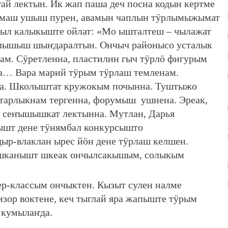
й лектын. Ик жап паша деч посна кодын кертме
нымаш ушыш пурен, авамын чаплын тӱрлымыжымат
ыл калыкыште ойлат: «Мо ышталтеш – чылажат
 илышыш шыҥдаралтын. Ончыч районысо усталык
м. Сӱретленна, пластилин гыч тӱрлӧ фигурым
а… Вара марий тӱрым тӱрлаш темленам.
а. Школыштат кружокым почынна. Туштыжо
старлыкнам тергенна, форумыш ушнена. Эреак,
, сеҥышышкат лектынна. Мутлан, Дарья
ышт дене тӱнямбал конкурсышто
р-влаклан ырес йӧн дене тӱрлаш келшен.
 шканышт шкеак ончылсакышым, солыкым
р-классым ончыктен. Кызыт сулен налме
изор воктене, кеч тыглай яра жапыште тӱрым
 кумылаҥда.