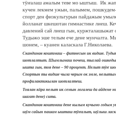
тӱҥалаш амалым теве мо ыштыш. Ик жап 
кучен лекмем ужын, палымем, пошкудем
спорт ден физкультурын пайдажым умыл
йолланат шкешотан гимнастике лиеш. Ке
давлений сай лиеш гын, куржталашыжат 
Тудыжо эше телым ече дене мунчалта. Мы
шонем, – куанен каласкала Г.Николаева.
Скандинав коштмаш – фитнесын ик видше.
Туды
шотлалтыт. Шымлымаш почеш, тыглай ошкедым
ышта гын, тоя дене – 90 процент. Нелыт тӱҥ шо
Спортын ты видше чыла черым ок эмле, нелытыма
профилактикылан шотлалтеш.
Тоялан кӧра нелыт ик семын логалеш да айдеме
шагат дене) сита.
Скандинав коштмаш дене кылым кучымо годым уш
шӱм сайын пашам ышташ тӱҥалыт, шӱлыш ласкаҥ