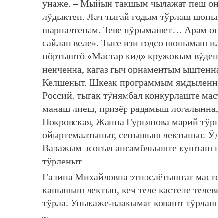
унаже. – Мыйын такшым чылажат пеш оҥа
лӱдыктен. Лач тыгай годым тўрлаш шо
шарналтенам. Теве пӱрымашет… Арам ог
сайлан веле». Тыге изи годсо шонымаш
пӧртыштӧ «Мастар кид» кружокым вӱдена
ненченна, кагаз гыч орнаментым ыштенн
Келшеныт. Шкеак программым ямдыленн
Россий, тыгак тўнямбал конкурлаште ма
манаш лиеш, призёр радамыш логалынна
Покровская, Жанна Гурьянова марий тӱр
ойыртемалтыныт, сеҥышыш лектыныт. Ӱды
Варажым эсогыл ансамбльыште кушташ
тӱрленыт.
Галина Михайловна этнослётыштат масте
канышыш лектын, кеч теле кастене телев
тӱрла. Уныкаже-влакымат ковашт тӱрлаш