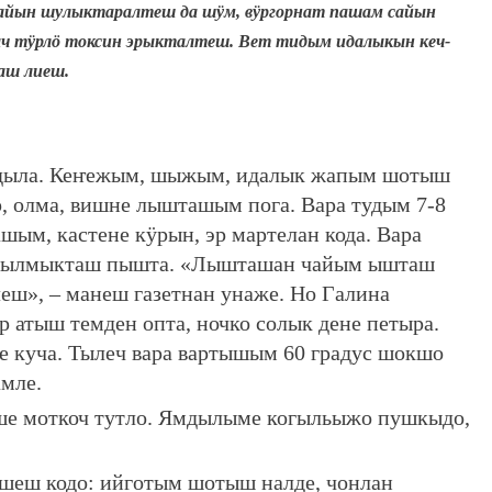
сайын шулыктаралтеш да шӱм, вӱргорнат пашам сайын
ыч тӱрлӧ токсин эрыкталтеш. Вет тидым идалыкын кеч-
аш лиеш.
мдыла. Кеҥежым, шыжым, идалык жапым шотыш
, олма, вишне лышташым пога. Вара тудым 7-8
ым, кастене кӱрын, эр мартелан кода. Вара
 кылмыкташ пышта. «Лышташан чайым ышташ
еш», – манеш газетнан унаже. Но Галина
р атыш темден опта, ночко солык дене петыра.
е куча. Тылеч вара вартышым 60 градус шокшо
мле.
ше моткоч тутло. Ямдылыме когыльыжо пушкыдо,
ушеш кодо: ийготым шотыш налде, чонлан