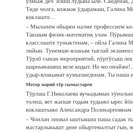
улмыж деч изиш лӱдына ыле. Санденак, 
Тиде чолга, кожмак ӱдырамаш, Галина Ми
коклаште…
– Мыланем ойырен налме профессием ке
Такшым физик-математик улам. Пӱрымаш
класслаште туныктенам, – ойла Галина 
лийын. Тунемше-влакым тыглай экзаменл
Тӱрлӧ сынан мероприятий, пӱртӱсыш лек
шарнымашеш веле кодыт. Но мо оҥайже!.
ӱдыр-влакымат кумылаҥденам. Ты паша и
Мотор марий тӱр сымыстарен
Тӱрлаш Г.Николаева вучыдымын тӱҥалы
толеш, вет жапше годым тудыжо ырес йӧн
коклаштыже Александра Поликарповнам 
– Чонлан лишыл ыштышаш паша садак т
мастарлыкышт дене ойыртемалтыт гын, в