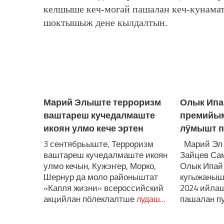
келшыше кеч-могай пашалан кеч-кунамат
шоктышыж дене кылдалтын.
ЛУДАШ ТЕМЛЕНА:
Марий Элыште терроризм
Олык Ипа
ваштареш кучедалмаште
премийым
икоян улмо кече эртен
лӱмышт п
3 сентябрьыште, Терроризм
Марий Эл
ваштареш кучедалмаште икоян
Зайцев Са
улмо кечын, Кужэҥер, Морко,
Олык Ипай
Шернур да моло районыштат
кугыжаныш
«Капля жизни» всероссийский
2024 ийла
акцийлан пӧлеклалтше
пашалан п
лудаш…