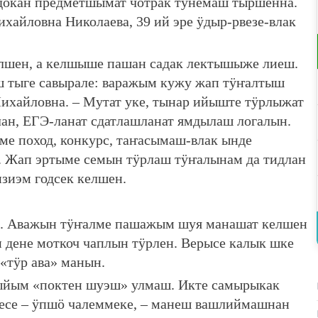
докан предметшымат чотрак тунемаш тыршенна.
хайловна Николаева, 39 ий эре ӱдыр-рвезе-влак
лшен, а келшыше пашан садак лектышыже лиеш.
 тыге савырале: варажым кужу жап тӱҥалтыш
Михайловна. – Мутат уке, тынар ийыште тӱрлыжат
ан, ЕГЭ-ланат сдатлашланат ямдылаш логалын.
ме поход, конкурс, таҥасымаш-влак ынде
. Жап эртыме семын тӱрлаш тӱҥалынам да тидлан
зиэм годсек келшен.
н. Аважын тӱҥалме пашажым шуя манашат келшен
 дене моткоч чаплын тӱрлен. Верысе калык шке
«тӱр ава» манын.
ыйым «поктен шуэш» улмаш. Икте самырыкак
есе – ӱпшӧ чалеммеке, – манеш вашлиймашнан