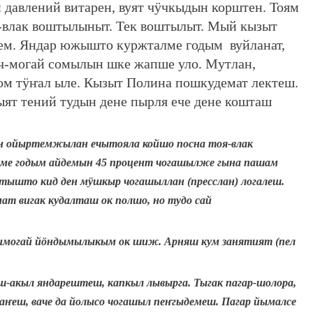
давлений витарен, вуят чӱчкыдын корштен. Тоям
-влак воштылыныт. Тек воштылыт. Мый кызыт
ем. Яндар южышто куржталме годым вуйланат,
ч-могай сомылын шке жапше уло. Мутлан,
ом тӱҥал ыле. Кызыт Полина пошкудемат лектеш.
ят тений тудын дене пырля ече дене кошташ
н ойыртемжылан ечытояла койшо посна тоя-влак
е годым айдемын 45 процент чогашылже гына пашам
тышто кид ден мӱшкыр чогашыллан (пресслан) логалеш.
т вигак кудалташ ок полшо, но тудо сай
 нимогай йӧндымылыкым ок шиж. Арняш кум занятият (пел
-акыл яндарештеш, капкыл лывырга. Тыгак пагар-шолора,
еш, ваче да йолысо чогашыл пеҥгыдемеш. Пагар йымалсе