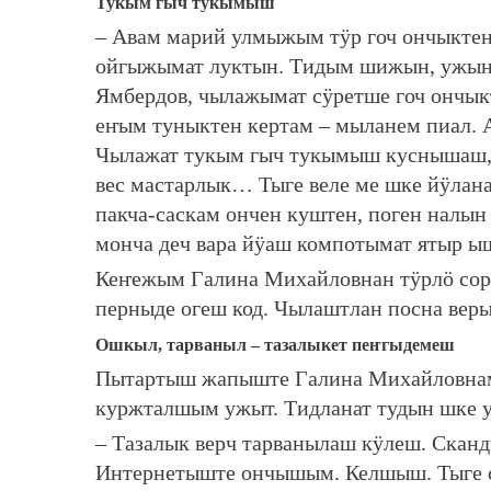
Тукым гыч тукымыш
– Авам марий улмыжым тӱр гоч ончыкте
ойгыжымат луктын. Тидым шижын, ужын 
Ямбердов, чылажымат сӱретше гоч ончык
еҥым туныктен кертам – мыланем пиал. 
Чылажат тукым гыч тукымыш куснышаш,
вес мастарлык… Тыге веле ме шке йӱлан
пакча-саскам ончен куштен, поген налы
монча деч вара йӱаш компотымат ятыр ы
Кеҥежым Галина Михайловнан тӱрлӧ сор
перныде огеш код. Чылаштлан посна вер
Ошкыл, тарваныл – тазалыкет пеҥгыдемеш
Пытартыш жапыште Галина Михайловнам
куржталшым ужыт. Тидланат тудын шке
– Тазалык верч тарванылаш кӱлеш. Скан
Интернетыште ончышым. Келшыш. Тыге 