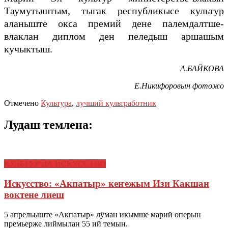
Таумутыштым, тыгак республикысе культур
аланыште окса премий дене палемдалтше-
влаклан диплом ден пеледыш аршашым
кучыктыш.
А.БАЙКОВА
Е.Никифоровын фотожо
Отмечено
Культура
,
лучший культработник
Лудаш темлена:
КУЛЬТУР ДА ИСКУССТВО
Искусство: «Акпатыр» кеҥежым Изи Какшан
воктене лиеш
5 апрельыште «Акпатыр» лӱман икымше марий оперын
премьерже лиймылан 55 ий темын.