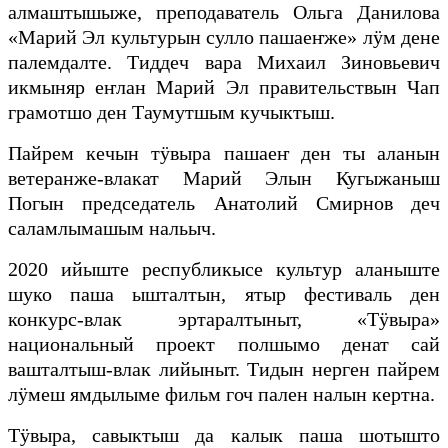
алмаштышыже, преподаватель Ольга Данилова
«Марий Эл культурын сулло пашаеҥже» лӱм дене
палемдалте. Тиддеч вара Михаил Зиновьевич
икмыняр еҥлан Марий Эл правительствын Чап
грамотшо ден Таумутшым кучыктыш.
Пайрем кечын тӱвыра пашаеҥ ден ты аланын
ветеранже-влакат Марий Элын Кугыжаныш
Погын председатель Анатолий Смирнов деч
саламлымашым нальыч.
2020 ийыште республикысе культур аланыште
шуко паша ышталтын, ятыр фестиваль ден
конкурс-влак эртаралтыныт, «Тӱвыра»
национальный проект полшымо денат сай
вашталтыш-влак лийыныт. Тидын нерген пайрем
лӱмеш ямдылыме фильм гоч пален налын кертна.
Тӱвыра, савыктыш да калык паша шотышто