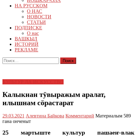
ЙОШКАР-ОЛА
НА РУССКОМ
О НАС
НОВОСТИ
СТАТЬИ
ПОДПИСКЕ
О нас
ВАШКЫЛ
ИСТОРИЙ
РЕКЛАМЕ
Найти:
КУЛЬТУР ДА ИСКУССТВО
Калыкнан тӱвыражым аралат,
илышнам сӧрастарат
29.03.2021
Алевтина Байкова
Комментарий
Материалым 589
гана онченыт
25 мартыште культур пашаеҥ-влак