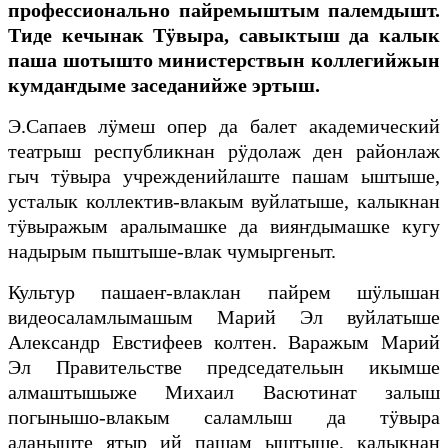
профессионально пайремыштым палемдышт.
Тиде кечынак Тӱвыра, савыктыш да калык
паша шотышто министерствын коллегийжын
кумдаҥдыме заседанийже эртыш.
Э.Сапаев лӱмеш опер да балет академический
театрыш республикнан рӱдолаж ден районлаж
гыч тӱвыра
учрежденийлаште пашам ыштыше,
усталык коллектив-влакым вуйлатыше, калыкнан
тӱвыражым аралымашке да вияҥдымашке кугу
надырым пыштыше-влак чумыргеныт.
Культур пашаеҥ-влаклан пайрем шӱлышан
видеосаламлымашым Марий Эл вуйлатыше
Александр Евстифеев колтен. Варажым Марий
Эл Правительстве председательын икымше
алмаштышыже Михаил Васютинат залыш
погынышо-влакым саламлыш да тӱвыра
аланыште ятыр ий пашам ыштыше, калыкнан