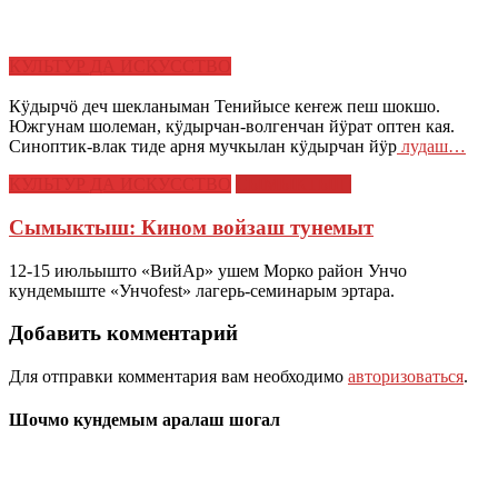
КУЛЬТУР ДА ИСКУССТВО
Кӱдырчӧ деч шекланыман Тенийысе кеҥеж пеш шокшо.
Южгунам шолеман, кӱдырчан-волгенчан йӱрат оптен кая.
Синоптик-влак тиде арня мучкылан кӱдырчан йӱр
лудаш…
КУЛЬТУР ДА ИСКУССТВО
СЫМЫКТЫШ
Сымыктыш: Кином войзаш тунемыт
12-15 июльышто «ВийАр» ушем Морко район Унчо
кундемыште «Унчоfest» лагерь-семинарым эртара.
Добавить комментарий
Для отправки комментария вам необходимо
авторизоваться
.
Шочмо кундемым аралаш шогал