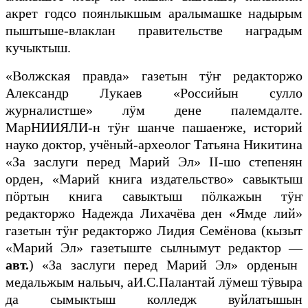
акрет годсо поянлыкшым аралымашке надырым
пыштыше-влаклан правительстве наградым
кучыктыш.
«Волжская правда» газетын тӱҥ редакторжо
Александр Лукаев «Российын сулло
журналистше» лӱм дене палемдалте.
МарНИИЯЛИ-н тӱҥ шанче пашаеҥже, историй
науко доктор, учёный-археолог Татьяна Никитина
«За заслуги перед Марий Эл»
II-
шо степенян
орден, «Марий книга издательство» савыктыш
пӧртын книга савыктыш пӧлкажын тӱҥ
редакторжо Надежда Лихачёва ден «Ямде лий»
газетын тӱҥ редакторжо Лидия Семёнова (кызыт
«Марий Эл» газетыште сылнымут редактор —
авт.
) «За заслуги перед Марий Эл» орденын
медальжым нальыч, аИ.С.Палантай лӱмеш тӱвыра
да сымыктыш колледж вуйлатышын