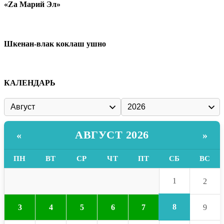
«Zа Марий Эл»
Шкенан-влак коклаш ушно
КАЛЕНДАРЬ
АВГУСТ 2026
«
»
ПН
ВТ
СР
ЧТ
ПТ
СБ
ВС
1
2
8
3
4
5
6
7
9