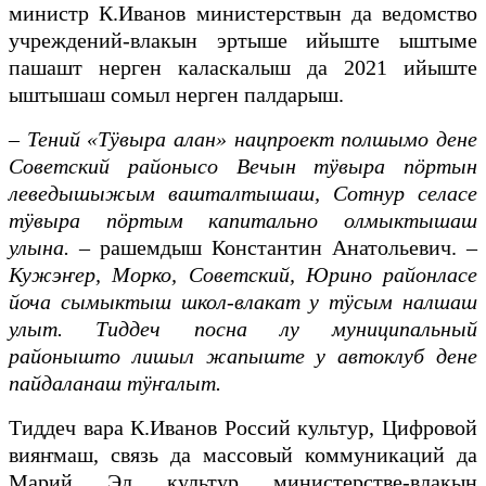
министр К.Иванов министерствын да ведомство
учреждений-влакын эртыше ийыште ыштыме
пашашт нерген каласкалыш да 2021 ийыште
ыштышаш сомыл нерген палдарыш.
–
Тений «Тӱвыра алан» нацпроект полшымо дене
Советский районысо Вечын тӱвыра пӧртын
леведышыжым вашталтышаш, Сотнур селасе
тӱвыра пӧртым капитально олмыктышаш
улына.
– рашемдыш Константин Анатольевич. –
Кужэҥер, Морко, Советский, Юрино районласе
йоча сымыктыш школ-влакат у тӱсым налшаш
улыт. Тиддеч посна лу муниципальный
районышто лишыл жапыште у автоклуб дене
пайдаланаш тӱҥалыт.
Тиддеч вара К.Иванов Россий культур, Цифровой
вияҥмаш, связь да массовый коммуникаций да
Марий Эл культур министерстве-влакын