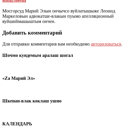
Мосгорсуд Марий Элын ончычсо вуйлатышыже Леонид
Маркеловын адвокатше-влакын пуымо апелляционный
вуйшиймашыштым ончен.
Добавить комментарий
Для отправки комментария вам необходимо
авторизоваться
.
Шочмо кундемым аралаш шогал
«Zа Марий Эл»
Шкенан-влак коклаш ушно
КАЛЕНДАРЬ