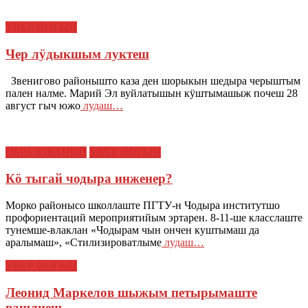
УВЕР ЙОГЫН
Чер лӱдыкшым луктеш
Звенигово районышто каза ден шорыкын шедыра черыштым
пален налме. Марий Эл вуйлатышын кӱштымашыж почеш 28
август гыч южо
лудаш…
ОБРАЗОВАНИЙ
УВЕР ЙОГЫН
Кӧ тыгай чодыра инженер?
Морко районысо школлаште ПГТУ-н Чодыра институтшо
профориентаций мероприятийым эртарен. 8-11-ше класслаште
тунемше-влаклан «Чодырам чын ончен куштымаш да
аралымаш», «Стилизироватлыме
лудаш…
УВЕР ЙОГЫН
Леонид Маркелов шыжым петырымаште
вашлиеш