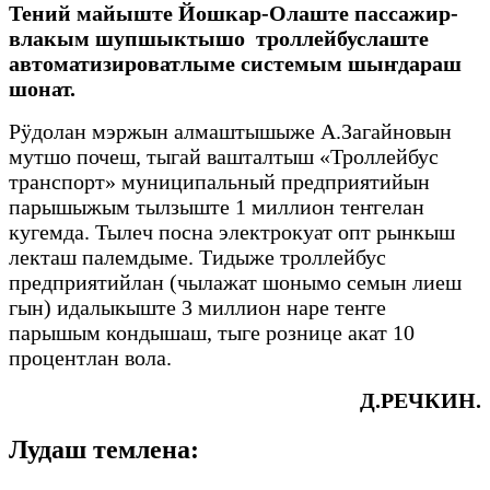
Тений майыште Йошкар-Олаште пассажир-
влакым шупшыктышо троллейбуслаште
автоматизиро
ватлыме системым шыҥдараш
шонат.
Рӱдолан мэржын алмаштышыже А.Загайновын
мутшо почеш, тыгай вашталтыш «Троллейбус
транспорт» муниципальный предприятийын
парышыжым тылзыште 1 миллион теҥгелан
кугемда. Тылеч посна электрокуат опт рынкыш
лекташ палемдыме. Тидыже троллейбус
предприятийлан (чылажат шонымо семын лиеш
гын) идалыкыште 3 миллион наре теҥге
парышым кондышаш, тыге рознице акат 10
процентлан вола.
Д.РЕЧКИН.
Лудаш темлена: