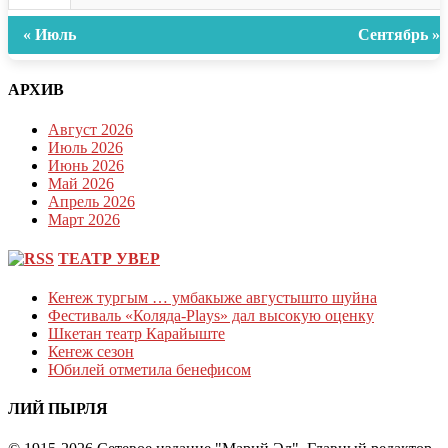
« Июль
Сентябрь »
АРХИВ
Август 2026
Июль 2026
Июнь 2026
Май 2026
Апрель 2026
Март 2026
ТЕАТР УВЕР
Кеҥеж тургым … умбакыже августышто шуйна
Фестиваль «Коляда-Plays» дал высокую оценку
Шкетан театр Карайыште
Кеҥеж сезон
Юбилей отметила бенефисом
ЛИЙ ПЫРЛЯ