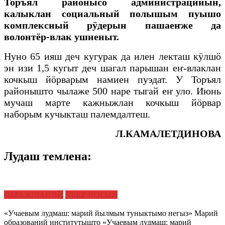
Торъял районысо администрацийын,
калыклан социальный полышым пуышо
комплексный рӱдерын пашаеҥже да
волонтёр-влак ушненыт.
Нуно 65 ияш деч кугурак да илен лекташ кӱлшӧ
эн изи 1,5 кугыт деч шагал парышан еҥ-влаклан
кочкыш йӧрварым намиен пуэдат. У Торъял
районышто чылаже 500 наре тыгай еҥ уло. Июнь
мучаш марте кажныжлан кочкыш йӧрвар
наборым кучыкташ палемдалтеш.
Л.КАМАЛЕТДИНОВА
Лудаш темлена:
ОБРАЗОВАНИЙ
УВЕР ЙОГЫН
«Учаевым лудмаш: марий йылмым туныктымо негыз» Марий
образований институтышто «Учаевым лудмаш: марий