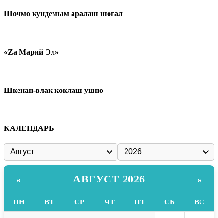
Шочмо кундемым аралаш шогал
«Zа Марий Эл»
Шкенан-влак коклаш ушно
КАЛЕНДАРЬ
АВГУСТ 2026
«
»
ПН
ВТ
СР
ЧТ
ПТ
СБ
ВС