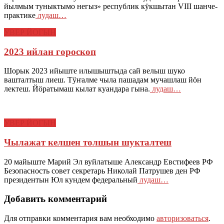
йылмым туныктымо негыз» республик кӱкшытан VIII шанче-
практике
лудаш…
УВЕР ЙОГЫН
2023 ийлан гороскоп
Шорык 2023 ийыште илышыштыда сай велыш шуко
вашталтыш лиеш. Тӱҥалме чыла пашадам мучашлаш йӧн
лектеш. Йӧратымаш кылат куандара гына.
лудаш…
УВЕР ЙОГЫН
Чылажат келшен толшын шукталтеш
20 майыште Марий Эл вуйлатыше Александр Евстифеев РФ
Безопасность совет секретарь Николай Патрушев ден РФ
президентын Юл кундем федеральный
лудаш…
Добавить комментарий
Для отправки комментария вам необходимо
авторизоваться
.