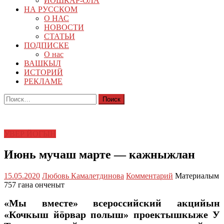
ЙОШКАР-ОЛА
НА РУССКОМ
О НАС
НОВОСТИ
СТАТЬИ
ПОДПИСКЕ
О нас
ВАШКЫЛ
ИСТОРИЙ
РЕКЛАМЕ
Найти:
УВЕР ЙОГЫН
Июнь мучаш марте — кажныжлан
15.05.2020
Любовь Камалетдинова
Комментарий
Материалым
757 гана онченыт
«Мы вместе» всероссийский акцийын
«Кочкыш йӧрвар полыш» проектышкыже У