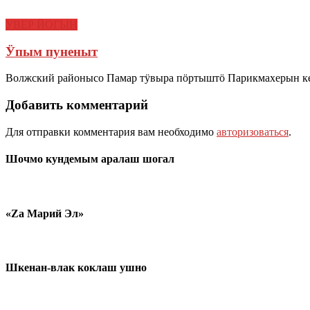
УВЕР ЙОГЫН
Ӱпым пуненыт
Волжский районысо Памар тӱвыра пӧртыштӧ Парикмахерын кеч
Добавить комментарий
Для отправки комментария вам необходимо
авторизоваться
.
Шочмо кундемым аралаш шогал
«Zа Марий Эл»
Шкенан-влак коклаш ушно