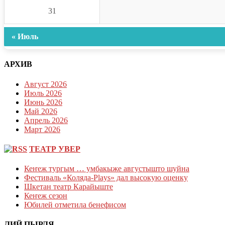
31
« Июль
АРХИВ
Август 2026
Июль 2026
Июнь 2026
Май 2026
Апрель 2026
Март 2026
ТЕАТР УВЕР
Кеҥеж тургым … умбакыже августышто шуйна
Фестиваль «Коляда-Plays» дал высокую оценку
Шкетан театр Карайыште
Кеҥеж сезон
Юбилей отметила бенефисом
ЛИЙ ПЫРЛЯ