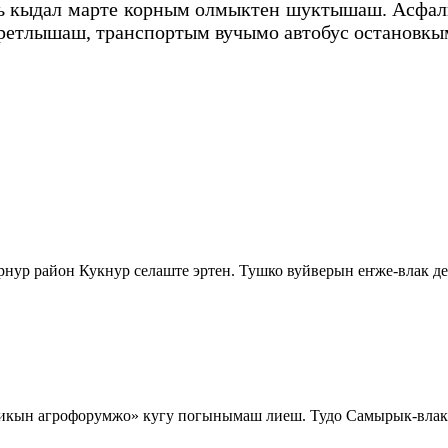
ь кыдал марте корным олмыктен шуктышаш. Асфал
ретлышаш, транспортым вучымо автобус остановк
р район Кукнур селаште эртен. Тушко вуйверын еҥже-влак де
икын агрофорумжо» кугу погынымаш лиеш. Тудо Самырык-вла