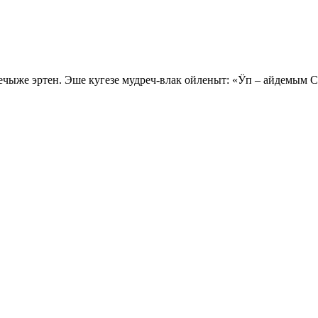
ыже эртен. Эше кугезе мудреч-влак ойленыт: «Ӱп – айдемым 