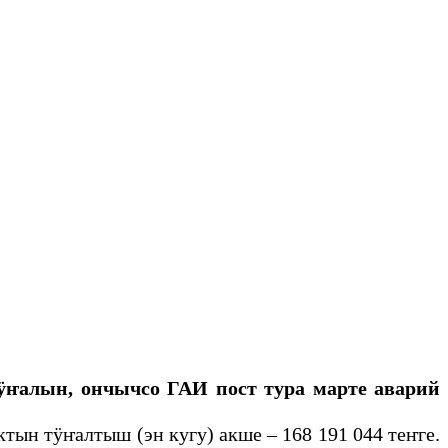
ӱҥалын, ончычсо ГАИ пост тура марте аварий
н тӱҥалтыш (эн кугу) акше – 168 191 044 теҥге.