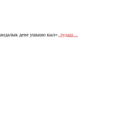
Сандалык дене ушышо кыл».
лудаш…