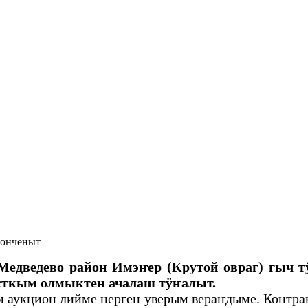
 онченыт
дведево район Имэҥер (Крутой овраг) гыч т
сткым олмыктен ачалаш тӱҥалыт.
укцион лийме нерген уверым вераҥдыме. Контракты