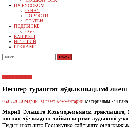
ЙОШКАР-ОЛА
НА РУССКОМ
О НАС
НОВОСТИ
СТАТЬИ
ПОДПИСКЕ
О нас
ВАШКЫЛ
ИСТОРИЙ
РЕКЛАМЕ
Найти:
УВЕР ЙОГЫН
Имэҥер тураштат лӱдыкшыдымӧ лиеш
06.07.2020
Марий Эл газет
Комментарий
Материалым 744 гана
Марий Элыште Козьмодемьянск трактыште, Ме
поснак чӱчкыдын лийын кертме лӱдыкшӧ уча
Тидын шотышто Госзакупко сайтыште ончыкыжым а