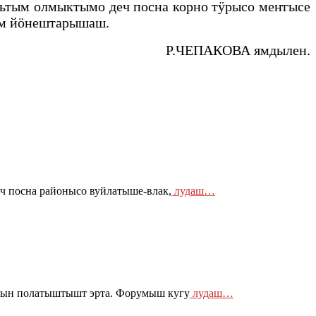
ьтым олмыктымо деч посна корно тӱрысо меҥгысе
ым йӧнештарышаш.
Р.ЧЕПАКОВА ямдылен.
ч посна районысо вуйлатыше-влак,
лудаш…
кын полатыштышт эрта. Форумыш кугу
лудаш…