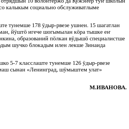
отрядшын 10 волонтёржо да Кужэҥер тӱҥ школын
ысо калыкым социально обслуживатлыме
те тунемше 178 ӱдыр-рвезе ушнен. 15 шагатлан
ман, йӱштӧ игече шогымылан кӧра тышке еҥ
кина, образований пӧлкан вӱдышӧ специалистше
одым шучко блокадым илен лекше Зинаида
ко 5-7 класслаште тунемше 126 ӱдыр-рвезе
маш сынан «Ленинград, шӱмыштем улат»
М.ИВАНОВА.