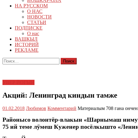
ЙОШКАР-ОЛА
НА РУССКОМ
О НАС
НОВОСТИ
СТАТЬИ
ПОДПИСКЕ
О нас
ВАШКЫЛ
ИСТОРИЙ
РЕКЛАМЕ
Найти:
УВЕР ЙОГЫН
Акций: Ленинград киндын тамже
01.02.2018
Любимов
Комментарий
Материалым 708 гана онче
Районысо волонтёр-влакын «Шарнымаш ним
75 ий теме лӱмеш Куженер посёлкышто «Ленин