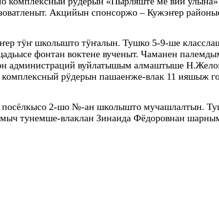
 комплексный рӱдерын «Пырляште ме вий улына» 
зоватленыт. Акцийын спонсоржо – Кужэҥер район
ҥер тӱҥ школышто тӱҥалын. Тушко 5-9-ше класслаш
адьысе фонтан воктене вученыт. Чаманен палемды
йон администраций вуйлатышым алмаштыше Н.Желон
 комплексный рӱдерын пашаеҥже-влак 11 ияшыж г
 посёлкысо 2-шо №-ан школышто мучашлалтын. Туш
амыч тунемше-влаклан Зинаида Фёдоровнан шарны