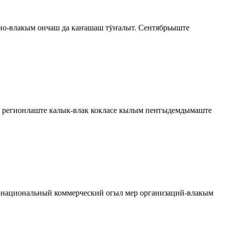
но-влакым ончаш да каҥашаш тӱҥалыт. Сентябрьыште
регионлаште калык-влак кокласе кылым пеҥгыдемдымаште
национальный коммерческий огыл мер организаций-влакым