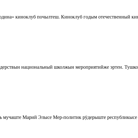
одина» киноклуб почылтеш. Киноклуб годым отечественный ки
ерствын национальный школжын мероприятийже эртен. Тушко 
 мучаште Марий Элысе Мер-политик рӱдерыште республикысе 