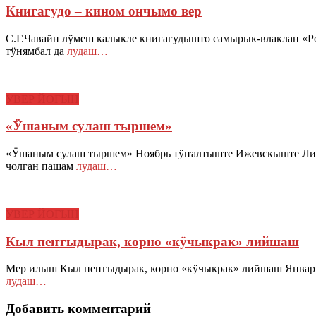
Книгагудо – кином ончымо вер
С.Г.Чавайн лӱмеш калыкле книгагудышто самырык-влаклан «Р
тӱнямбал да
лудаш…
УВЕР ЙОГЫН
«Ӱшаным сулаш тыршем»
«Ӱшаным сулаш тыршем» Ноябрь тӱҥалтыште Ижевскыште Лид
чолган пашам
лудаш…
УВЕР ЙОГЫН
Кыл пеҥгыдырак, корно «кӱчыкрак» лийшаш
Мер илыш Кыл пеҥгыдырак, корно «кӱчыкрак» лийшаш Январь
лудаш…
Добавить комментарий