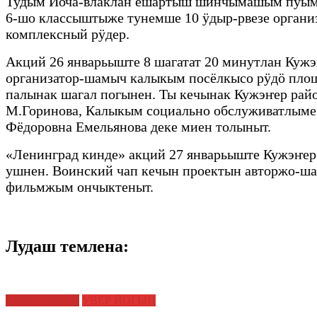
Тудым Йоча-влаклан ешартыш шинчымашым пуымо
6-шо классыштыже тунемше 10 ӱдыр-рвезе органи
комплексный рӱдер.
Акций 26 январьыште 8 шагатат 20 минутлан Кужэ
организатор-шамыч калыкым посёлкысо рӱдӧ площ
палынак шагал погынен. Ты кечынак Кужэҥер ра
М.Горинова, Калыкым социально обслуживатлыме
Фёдоровна Емельянова деке миен толыныт.
«Ленинград кинде» акций 27 январьыште Кужэҥер
ушнен. Воинский чап кечын проектын авторжо-ш
фильмжым ончыктеныт.
Лудаш темлена:
СЫМЫКТЫШ
УВЕР ЙОГЫН