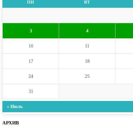
ПН
ВТ
3
4
10
11
17
18
24
25
31
« Июль
АРХИВ