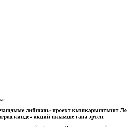
ныт
учашдыме лийшаш» проект кышкарыштышт Ле
град кинде» акций икымше гана эртен.