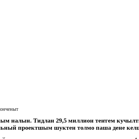
 онченыт
ым налын. Тидлан 29,5 миллион теҥгем кучыл
альный проектшым шуктен толмо паша дене к