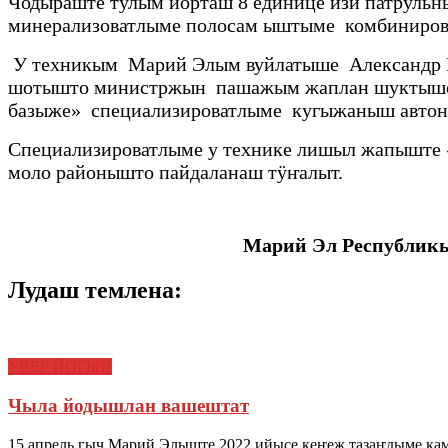
Чодыраште тулым йӧрташ 8 единице изи патрульн
минерализоватлыме полосам ыштыме комбиниров
У техникым Марий Элым вуйлатыше Александр Ев
шотышто министржын пашажым жаплан шуктышо 
базыже» специализироватлыме кугыжаныш автон
Специализироватлыме у технике лишыл жапыште 
моло районышто пайдаланаш тӱҥалыт.
Марий Эл Республик
Лудаш темлена:
УВЕР ЙОГЫН
Чыла йодышлан вашештат
15 апрель гыч Марий Элыште 2022 ийысе кеҥеж тазаҥдыме к