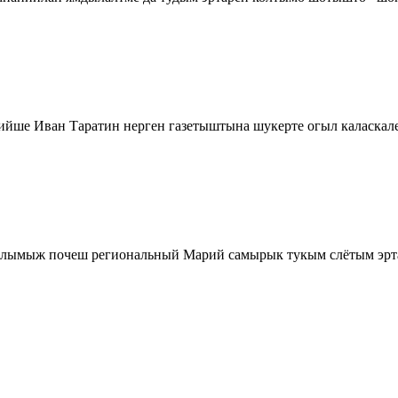
ше Иван Таратин нерген газетыштына шукерте огыл каласкале
лымыж почеш региональный Марий самырык тукым слётым эрт