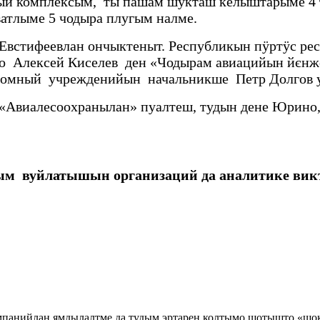
ый комплексым, ты пашам шукташ келыштарыме 4 
атлыме 5 чодыра плугым налме.
стифеевлан ончыктеныт. Республикын пӱртӱс рес
Алексей Киселев ден «Чодырам авиацийын йєнжє
омный учрежденийын начальникше Петр Долгов у 
«Авиалесоохранылан» пуалтеш, тудын дене Юрино,
ым вуйлатышын организаций да аналитике ви
ампанийлан ямдылалтме да тудым эртарен колтымо шотышто «ш