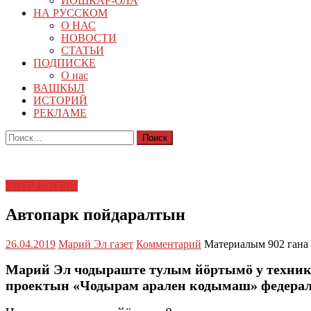
ЙОШКАР-ОЛА
НА РУССКОМ
О НАС
НОВОСТИ
СТАТЬИ
ПОДПИСКЕ
О нас
ВАШКЫЛ
ИСТОРИЙ
РЕКЛАМЕ
Найти:
УВЕР ЙОГЫН
Автопарк пойдаралтын
26.04.2019
Марий Эл газет
Комментарий
Материалым 902 гана
Марий Эл чодыраште тулым йӧртымӧ у техник
проектын «Чодырам арален кодымаш» федер