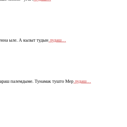
нна ыле. А кызыт тудын
лудаш…
араш палемдыме. Тунамак тушто Мер
лудаш…