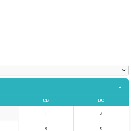
»
СБ
ВС
1
2
8
9