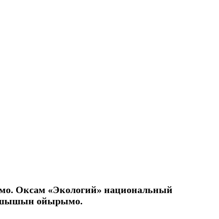
тмо. Оксам «Экологий» национальный
елшышын ойырымо.