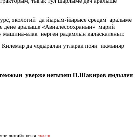
тракторым, тыгак тул шарлыме деч аралыше
урс, экологий да йырым-йырысе средам аралыме
 дене аралыше «Авиалесоохранын» марий
машина-влак нерген радамлын каласкаленыт.
 Килемар да чодыралан утларак поян икмыняр
ктемжын уверже негызеш П.Шакиров ямдылен
окшо линий» угыч
лудаш…