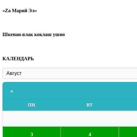
«Zа Марий Эл»
Шкенан-влак коклаш ушно
КАЛЕНДАРЬ
«
ПН
ВТ
3
4