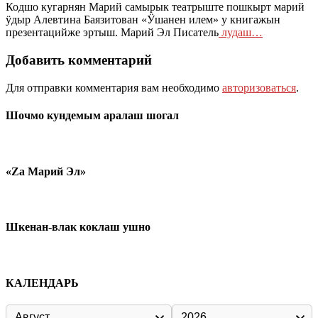
Кодшо кугарнян Марий самырык театрыште пошкырт марий
ӱдыр Алевтина Баязитован «Ӱшанен илем» у книгажын
презентацийже эртыш. Марий Эл Писатель
лудаш…
Добавить комментарий
Для отправки комментария вам необходимо
авторизоваться
.
Шочмо кундемым аралаш шогал
«Zа Марий Эл»
Шкенан-влак коклаш ушно
КАЛЕНДАРЬ