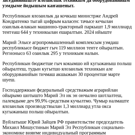
заседанийыште ялозанлык техникым да оборудованийым
уэмдыме йодышым каҥашеныт.
Республикын ялозанлык да кочкыш министрже Андрей
Кондратенко тыгай цифрым каласен: тачысе кечылан
озанлык-влакын машинно-тракторный паркышт 1,9 миллиард
теҥгеаш 644 у техникылан ешаралтын. 2024 ийыште
Марий Элысе агропромышленный комплексым уэмдаш
республикысе бюджет гыч 119 миллион теҥге ойыралтын.
Регионысо 63 озанлык 295 у техникым налын.
Республикын бюджетше гыч кокымшо ий кугыжаныш полыш
ойыралтеш, тудын кугытшо ялозанлык техникын але
оборудованийын тичмаш акшыжын 30 процентше марте
шуеш.
Господдержкын федеральный средстважым аграрийлан
ойырымо шотышто Марий Эл ик эн ончылно шотлалтеш,
палемдыме деч 99,9% средствам кучылтмо. Чумыр налмаште
ялозанлык производствылан 1,3 миллиард утла окса
кугыжаныш полыш ойыралтын.
Вуйлатыше Юрий Зайцев РФ правительстве председатель
Михаил Мишустинын Марий Эл Республикын социально-
экономике вияҥме индивидуальный программым