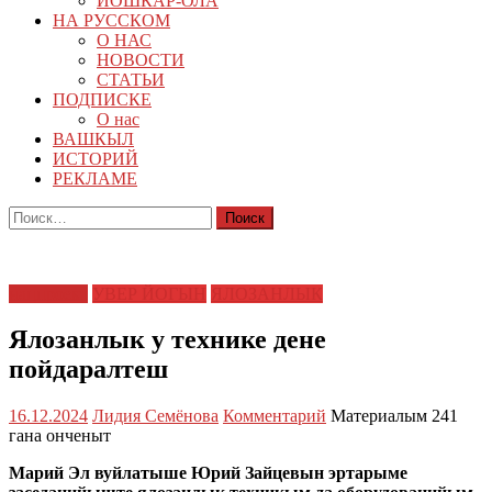
ЙОШКАР-ОЛА
НА РУССКОМ
О НАС
НОВОСТИ
СТАТЬИ
ПОДПИСКЕ
О нас
ВАШКЫЛ
ИСТОРИЙ
РЕКЛАМЕ
Найти:
нацпроект
УВЕР ЙОГЫН
ЯЛОЗАНЛЫК
Ялозанлык у технике дене
пойдаралтеш
16.12.2024
Лидия Семёнова
Комментарий
Материалым 241
гана онченыт
Марий Эл вуйлатыше Юрий Зайцевын эртарыме