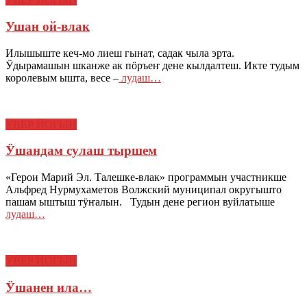
Ушан ой-влак
Илышыште кеч-мо лиеш гынат, садак чыла эрта.
Ӱдырамашын шканже ак пӧръеҥ дене кылдалтеш. Икте тудым
королевым ышта, весе –
лудаш…
УВЕР ЙОГЫН
Ӱшандам сулаш тыршем
«Герои Марий Эл. Талешке-влак» программын участникше
Альфред Нурмухаметов Волжский муниципал округышто
пашам ыштыш тӱҥалын. Тудын дене регион вуйлатыше
лудаш…
УВЕР ЙОГЫН
Ӱшанен ила…