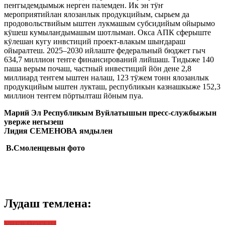
пеҥгыдемдымыж нерген палемден. Ик эн тӱҥ
мероприятийлан ялозанлык продукцийым, сырьем да
продовольствийым ыштен лукмашым субсидийым ойырымо
кӱшеш кумылаҥдымашым шотлыман. Окса АПК сферыште
кӱлешан кугу инвстиций проект-влакым шыҥдараш
ойыралтеш. 2025–2030 ийлаште федеральный бюджет гыч
634,7 миллион теҥге финансирований лийшаш. Тидыже 140
паша верым почаш, частный инвестиций йӧн дене 2,8
миллиард теҥгем ыштен налаш, 123 тӱжем тонн ялозанлык
продукцийым ыштен лукташ, республикын казнашкыже 152,3
миллион теҥгем пӧртылташ йӧным пуа.
Марий Эл Республикым Вуйлатышын пресс-службыжын
уверже негызеш
Лидия СЕМЕНОВА ямдылен
В.Смоленцевын фото
Лудаш темлена:
УВЕР ЙОГЫН