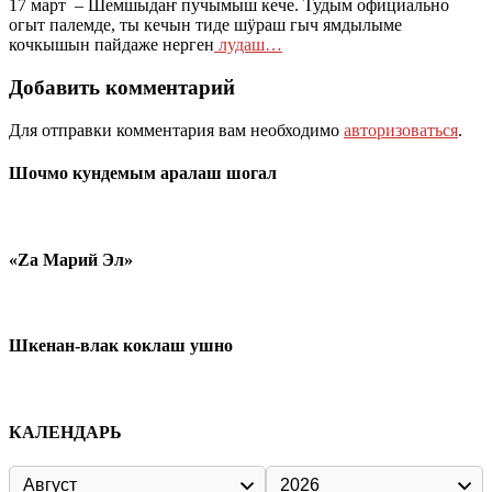
17 март – Шемшыдаҥ пучымыш кече. Тудым официально
огыт палемде, ты кечын тиде шӱраш гыч ямдылыме
кочкышын пайдаже нерген
лудаш…
Добавить комментарий
Для отправки комментария вам необходимо
авторизоваться
.
Шочмо кундемым аралаш шогал
«Zа Марий Эл»
Шкенан-влак коклаш ушно
КАЛЕНДАРЬ