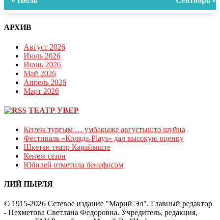
« Июль
Сентябрь »
АРХИВ
Август 2026
Июль 2026
Июнь 2026
Май 2026
Апрель 2026
Март 2026
ТЕАТР УВЕР
Кеҥеж тургым … умбакыже августышто шуйна
Фестиваль «Коляда-Plays» дал высокую оценку
Шкетан театр Карайыште
Кеҥеж сезон
Юбилей отметила бенефисом
ЛИЙ ПЫРЛЯ
© 1915-2026 Сетевое издание "Марий Эл". Главный редактор
- Пехметова Светлана Федоровна. Учредитель, редакция,