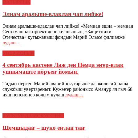
ПАТЫРЛЫК
Элнам аралыше-влаклан чап лийже!
Элнам аралыше-влаклан чап лийже! «Мемнан ешна – мемнан
Сеҥымашна» проект дене келшышын, «Защитники
Отечества» кугыжаныш фондын Марий Элысе филиалже
лудаш…
УВЕР ЙОГЫН
4 сентябрь кастене Лаж ден Немда эҥер-влак
ушнымаште пӧръеҥ йомын.
Тидын нерген Марий аварийно-утарыше да экологий паша
службыш увертареныт. Кужэҥер районысо Аҥанур ял гыч 68
ияш пенсионер колым кучаш
лудаш…
КУЛЬТУР ДА ИСКУССТВО
Шемшыдаҥ – шуко еҥлан таҥ