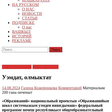
ЙОШКАР-ОЛА
НА РУССКОМ
О НАС
НОВОСТИ
СТАТЬИ
ПОДПИСКЕ
О нас
ВАШКЫЛ
ИСТОРИЙ
РЕКЛАМЕ
Найти:
ОБРАЗОВАНИЙ
УВЕР ЙОГЫН
Уэмдат, олмыктат
14.08.2024
Галина Кожевникова
Комментарий
Материалым
200 гана онченыт
«Образований» национальный проектын «Образованийын
школ системыжым уэмден вияҥдымаш» федеральный
программе почеш республикысе общеобразовательный