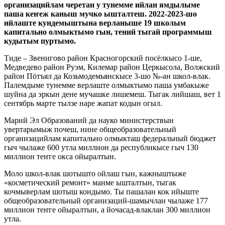
организацийлам черетан у тунемме ийлан ямдылыме
паша кеҥеж каныш мучко ышталтеш.
2022-2023-шо
ийлаште кундемыштына верланыше 19 школым
капитально олмыктымо гын, тений тыгай программыш
кудытым пуртымо.
Тиде – Звенигово район Красногорский посёлкысо 1-ше,
Медведево район Руэм, Килемар район Церкысола, Волжский
район Пӧтъял да Козьмодемьянскысе 3-шо №-ан школ-влак.
Палемдыме тунемме верлаште олмыктымо паша умбакыже
шуйна да эркын дене мучашке лишемеш. Тыгак лийшаш, вет 1
сентябрь марте тылзе наре жапат кодын огыл.
Марий Эл Образований да науко министерствын
увертарымыж почеш, нине общеобразовательный
организацийлам капитально олмыкташ федеральный бюджет
гыч чылаже 600 утла миллион да республикысе гыч 130
миллион теҥге окса ойыралтын.
Моло школ-влак шотышто ойлаш гын, кажныштыже
«косметический ремонт» манме ышталтын, тыгак
кочмыверлам шотыш кондымо. Ты пашалан кок ийыште
общеобразовательный организаций-шамычлан чылаже 177
миллион теҥге ойыралтын, а йочасад-влаклан 300 миллион
утла.