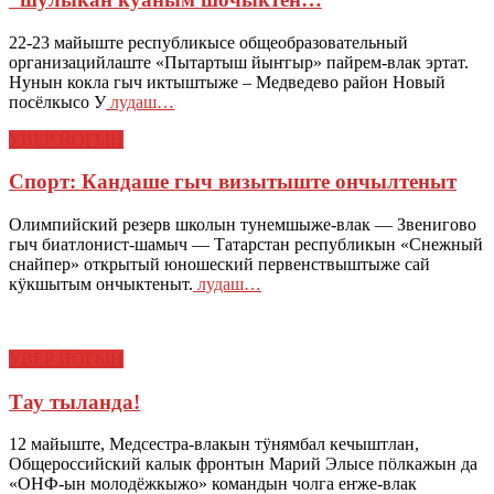
22-23 майыште республикысе общеобразовательный
организацийлаште «Пытартыш йыҥгыр» пайрем-влак эртат.
Нунын кокла гыч иктыштыже – Медведево район Новый
посёлкысо У
лудаш…
УВЕР ЙОГЫН
Спорт: Кандаше гыч визытыште ончылтеныт
Олимпийский резерв школын тунемшыже-влак — Звенигово
гыч биатлонист-шамыч — Татарстан республикын «Снежный
снайпер» открытый юношеский первенствыштыже сай
кӱкшытым ончыктеныт.
лудаш…
УВЕР ЙОГЫН
Тау тыланда!
12 майыште, Медсестра-влакын тӱнямбал кечыштлан,
Общероссийский калык фронтын Марий Элысе пӧлкажын да
«ОНФ-ын молодёжкыжо» командын чолга еҥже-влак