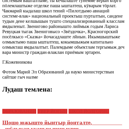
системым вашталтыме, ты кечылаште тунемме верын кӧргӧ
пӧлемлаштыже отделке паша ышталтеш, кӱварым тӧрлат.
Чакмарий кыдалаш школ тений «Пилотдымо авиаций
системе-влак» национальный проектыш пурталтын, сандене
тудын дене келшышын тушто специализированный класслам
ямдыленыт. Звенигово районышто лиймыж годым Лариса
Ревуцкая тыгак Звениговысо «Звёздочка», Красногорский
посёлкысо «Сказка» йочасадлаште лйиын. Икымшыштыже
олмыктымо паша ышталтеш, кокымшыжым капитально
олмыкташ ямдылалтыт. Палемдыме объектлам тергымыж деч
вара министр граждан-влаклан приёмым эртарен.
Г.Кожевникова
Фотом Марий Эл Образований да науко министерствын
сайтше гыч налме
Лудаш темлена:
ОБРАЗОВАНИЙ
УВЕР ЙОГЫН
ШКОЛ ЙОЛГОРНО
Шошо южышто йыҥгыр йоҥгалте,
шӱлыкан куаным шочыктен…