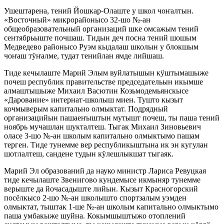
Ушештарена, тений Йошкар-Олаште у школ чоҥалтын.
«Восточный» микрорайонысо 32-шо №-ан
общеобразовательный организаций шке омсажым тений
сентябрьыште почшаш. Тидын деч посна тений шошым
Медведево районысо Руэм кыдалаш школын у блокшым
чоҥаш тӱҥалме, тудат тенийлан ямде лийшаш.
Тиде кечылаште Марий Элым вуйлатышын кӱштымашыже
почеш республик правительстве председательын икымше
алмаштышыже Михаил Васютин Козьмодемьянскысе
«Дарование» интернат-школыш миен. Тушто кызыт
кочмыверым капитально олмыктат. Подрядный
организацийын пашаеҥыштын мутышт почеш, ты паша тений
ноябрь мучашлан шукталтеш. Тыгак Михаил Зиновьевич
оласе 3-шо №-ан школым капитально олмыктымо пашам
терген. Тиде тунемме вер республикыштына ик эн кугулан
шотлалтеш, сандене тудын кӱлешлыкшат тыгаяк.
Марий Эл образований да науко министр Лариса Ревуцкая
тиде кечылаште Звенигово кундемысе икмыняр тунемме
верыште да йочасадыште лийын. Кызыт Красногорский
посёлкысо 2-шо №-ан школышто спортзалым уэмден
олмыктат, тыштак 1-ше №-ан школым капитально олмыктымо
паша умбакыже шуйна. Кокымшыштыжо отоплений