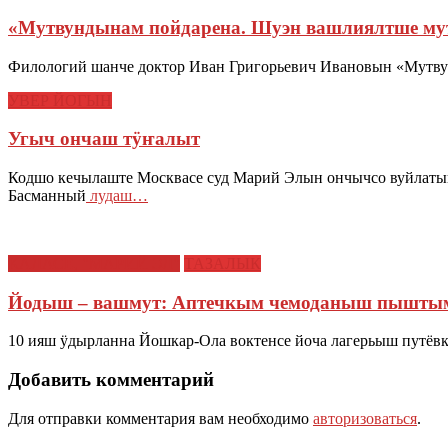
«Мутвундынам пойдарена. Шуэн вашлиялтше мут
Филологий шанче доктор Иван Григорьевич Ивановын «Мутвун
УВЕР ЙОГЫН
Угыч ончаш тӱҥалыт
Кодшо кечылаште Москвасе суд Марий Элын ончычсо вуйла
Басманный
лудаш…
КАЛАСЕ, "МАРИЙ ЭЛ"
ТАЗАЛЫК
Йодыш – вашмут: Аптечкым чемоданыш пышты
10 ияш ӱдырланна Йошкар-Ола воктенсе йоча лагерьыш путё
Добавить комментарий
Для отправки комментария вам необходимо
авторизоваться
.