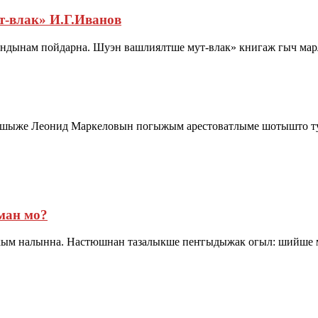
-влак» И.Г.Иванов
дынам пойдарна. Шуэн вашлиялтше мут-влак» книгаж гыч марла
тышыже Леонид Маркеловын погыжым арестоватлыме шотышто 
ман мо?
вкым налынна. Настюшнан тазалыкше пеҥгыдыжак огыл: шийше