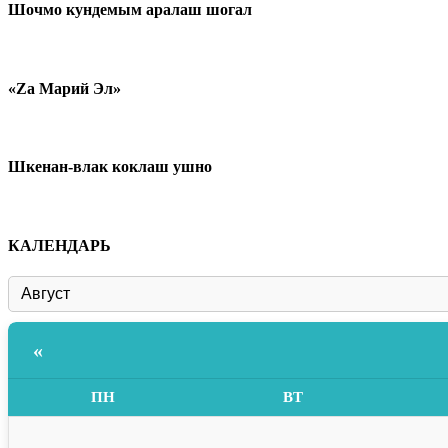
Шочмо кундемым аралаш шогал
«Zа Марий Эл»
Шкенан-влак коклаш ушно
КАЛЕНДАРЬ
«
ПН
ВТ