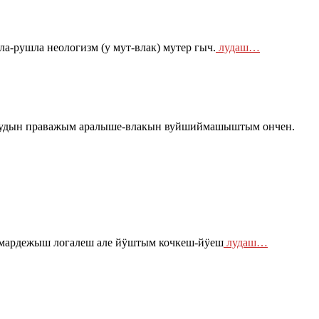
-рушла неологизм (у мут-влак) мутер гыч.
лудаш…
тудын праважым аралыше-влакын вуйшиймашыштым ончен.
 мардежыш логалеш але йӱштым кочкеш-йӱеш
лудаш…