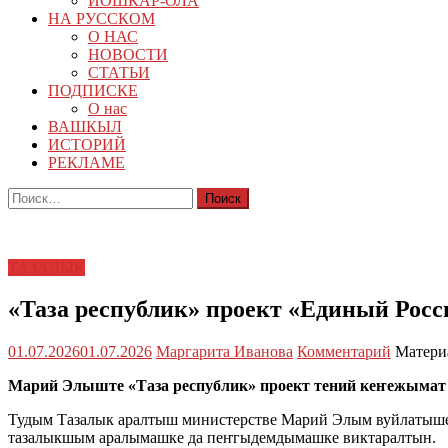
ЙОШКАР-ОЛА
НА РУССКОМ
О НАС
НОВОСТИ
СТАТЬИ
ПОДПИСКЕ
О нас
ВАШКЫЛ
ИСТОРИЙ
РЕКЛАМЕ
Найти:
ТАЗАЛЫК
«Таза республик» проект «Единый Ро
01.07.2026
01.07.2026
Маргарита Иванова
Комментарий
Матери
Марий Элыште «Таза республик» проект тений кеҥежыма
Тудым Тазалык аралтыш министерстве Марий Элым вуйлаты
тазалыкшым аралымашке да пеҥгыдемдымашке виктаралтын.