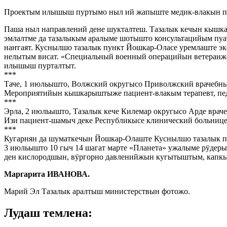
Проектым илышыш пуртымо ныл ий жапыште медик-влакын по
Паша ныл направлений дене шукталтеш. Тазалык кечын кышк
эмлалтме да тазалыкым аралыме шотышто консультацийым пуа
наҥгаят. Куснылшо тазалык пункт Йошкар-Оласе уремлаште э
нелытым висат. «Специальный военный операцийын ветеранже
илышыш пурталтыт.
***
Таче, 1 июльышто, Волжский округысо Приволжский врачебны
Мероприятийын кышкарыштыже пациент-влакым терапевт, пед
***
Эрла, 2 июльышто, Тазалык кече Килемар округысо Арде врач
Изи пациент-шамыч деке Республикысе клинический больнице г
***
Кугарнян да шуматкечын Йошкар-Олаште Куснылшо тазалык п
3 июльышто 10 гыч 14 шагат марте «Планета» ужалыме рӱдер
ден кислородшын, вӱргорно давленийжын кугытыштым, капк
Маргарита ИВАНОВА.
Марий Эл Тазалык аралтыш министерствын фотожо.
Лудаш темлена: