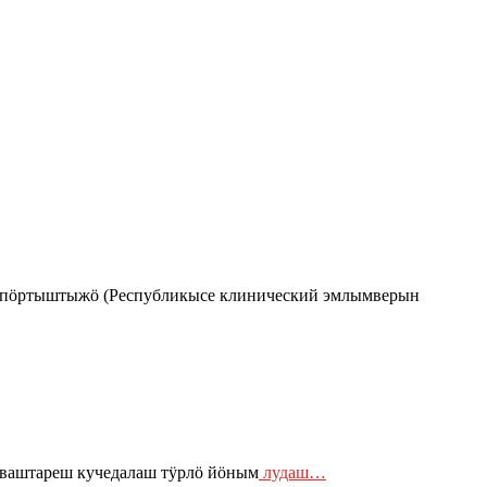
о пӧртыштыжӧ (Республикысе клинический эмлымверын
 ваштареш кучедалаш тӱрлӧ йӧным
лудаш…