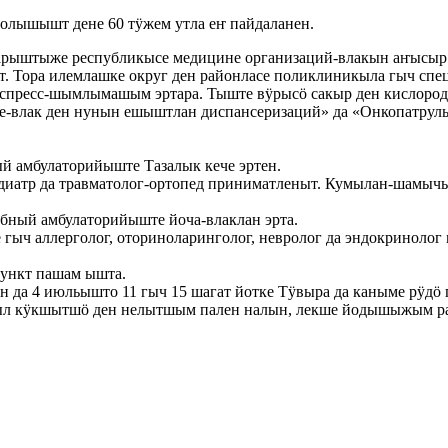
лышышт дене 60 тӱжем утла еҥ пайдаланен.
арыштыже республикысе медицине организаций-влакын аҥысыр
т. Тора илемлашке округ ден районласе поликлиникыла гыч с
кспресс-шымлымашым эртара. Тыште вӱрысӧ сакыр ден кислоро
-влак ден нунын ешыштлан диспансеризаций» да «Онкопатруль
й амбулаторийыште Тазалык кече эртен.
иатр да травматолог-ортопед приниматленыт. Кумылан-шамыч
ебный амбулаторийыште йоча-влаклан эрта.
ыч аллерголог, оториноларинголог, невролог да эндокринолог 
ункт пашам ышта.
ын да 4 июльышто 11 гыч 15 шагат йотке Тӱвыра да каныме рӱ
ыл кӱкшытшӧ ден нелытшым пален налын, лекше йодышыжым р