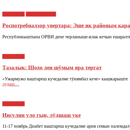
ТАЗАЛЫК
УВЕР ЙОГЫН
Роспотребнадзор увертара: Эше ик районым ка
Республикыштына ОРВИ дене черланыше-влак кечын ешаралт
ТАЗАЛЫК
Тазалык: Шодо ден шӱмым яра тергат
«Ужармужо ваштареш кучедалме тӱнямбал кече» кышкарыште 
лудаш…
ТАЗАЛЫК
Инсулин уло гын, лӱдшаш уке
11-17 ноябрь Диабет ваштареш кучедалме арня семын палемда