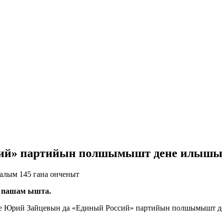
ссий» партийын полшымышт дене илышы
алым 145 гана онченыт
т пашам ышта.
ше Юрий Зайцевын да «Единый Россий» партийын полшымышт 