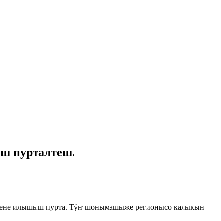
ш пурталтеш.
дене илышыш пурта. Тӱҥ шонымашыже регионысо калыкын