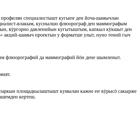
 профилян специалистышт кугыеҥ ден йоча-шамычлан
пециалист-влакым, куснылшо флюорограф ден маммографым
дын, вӱргорно давленийын кугытыштым, капкыл кӱкшыт ден
» акций-шамыч проектын у форматше улыт, нуно тений гыч
ым флюорографий да маммографий йӧн дене шымленыт.
мият.
дӧ паркын площадкылаштышт кумылан кажне еҥ вӱрысӧ сакырже
ашемден кертеш.