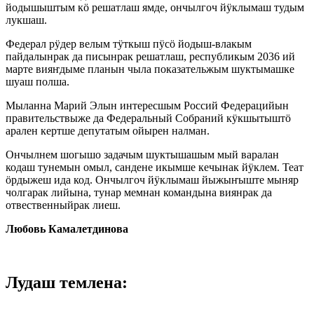
йодышыштым кӧ решатлаш ямде, ончылгоч йӱклымаш тудым
лукшаш.
Федерал рӱдер велым тӱткыш пӱсӧ йодыш-влакым
пайдалынрак да писынрак решатлаш, республикым 2036 ий
марте вияҥдыме планын чыла показательжым шуктымашке
шуаш полша.
Мыланна Марий Элын интересшым Россий Федерацийын
правительствыже да Федеральный Собраний кӱкшытыштӧ
арален кертше депутатым ойырен налман.
Ончылнем шогышо задачым шуктышашым мый варалан
кодаш тунемын омыл, сандене икымше кечынак йӱклем. Теат
ӧрдыжеш ида код. Ончылгоч йӱклымаш йыжыҥыште мыняр
чолгарак лийына, тунар мемнан командына виянрак да
отвественныйрак лиеш.
Любовь Камалетдинова
Лудаш темлена: