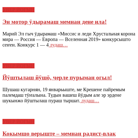
УВЕР ЙОГЫН
Эн мотор ӱдырамаш мемнан дене ила!
Марий Эл гыч ӱдырамаш «Миссис и леди Хрустальная корона
мира — Россия — Европа — Вселенная 2019» конкурсышто
сеҥен. Конкурс 1 — 4
лудаш…
УВЕР ЙОГЫН
Йӱштылаш йӱшӧ, черле пурыман огыл!
Шушаш кугарнян, 19 январьыште, ме Крешене пайремым
палемдаш тӱҥалына. Тудын вашеш йӱдым але эр эрдене
шукынжо йӱштылаш пураш тыршат.
лудаш…
УВЕР ЙОГЫН
Кокымшо верыште – мемнан радист-влак