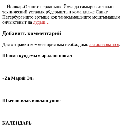
Йошкар-Олаште верланыше Йоча да самырык-влакын
технический усталык рӱдерыштын командыже Санкт
Петербургышто эртыше кок таҥасымашыште моштымашым
ончыктеныт да
лудаш…
Добавить комментарий
Для отправки комментария вам необходимо
авторизоваться
.
Шочмо кундемым аралаш шогал
«Zа Марий Эл»
Шкенан-влак коклаш ушно
КАЛЕНДАРЬ