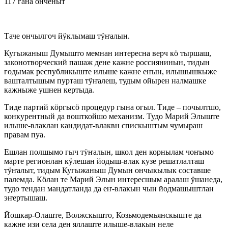
117 гана онченыт
Таче ончылгоч йӱклымаш тӱҥалын.
Кугыжаныш Думышто мемнан интересна верч кӧ тыршаш,
законотворческий пашаж дене кажне россиянинын, тидын
годымак республикыште илыше кажне еҥын, илышышкыже
вашталтышым пурташ тӱҥалеш, тудым ойырен налмашке
кажныже ушнен кертыда.
Тиде партий кӧргысӧ процедур гына огыл. Тиде – почылтшо,
конкурентный да вошткойшо механизм. Тудо Марий Элыште
илыше-влаклан кандидат-влаквн спискыштым чумыраш
правам пуа.
Ешлан полшымо гыч тӱҥалын, школ ден корнылам чоҥымо
марте регионлан кӱлешан йодыш-влак кузе решатлалташ
тӱҥалыт, тидым Кугыжаныш Думын ончыкылык составше
палемда. Кӧлан те Марий Элын интересшым аралаш ӱшанеда,
тудо тендан мандатланда да еҥ-влакын чын йодмашыштлан
эҥертышаш.
Йошкар-Олаште, Волжскышто, Козьмодемьянскыште да
кажне изи села ден яллаште илыше-влакын неле