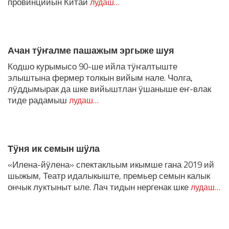
провинцийын Китай
лудаш…
Ачан тӱҥалме пашажым эргыже шуя
Кодшо курымысо 90-ше ийла тӱҥалтыште
элыштына фермер толкын вийым нале. Чолга,
лӱддымырак да шке вийыштлан ӱшаныше еҥ-влак
тиде радамыш
лудаш…
Тӱня ик семын шӱла
«Илена-йӱлена» спектакльым икымше гана 2019 ий
шыжым, Театр идалыкыште, премьер семын калык
ончык луктыныт ыле. Лач тидын нергенак шке
лудаш…