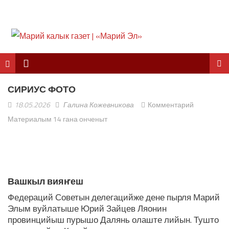
СИРИУС ФОТО
18.05.2026
Галина Кожевникова
Комментарий
Материалым 14 гана онченыт
ЛУДАШ ТЕМЛЕНА:
Вашкыл вияҥеш
Федераций Советын делегацийже дене пырля Марий
Элым вуйлатыше Юрий Зайцев Ляонин
провинцийыш пурышо Далянь олаште лийын. Тушто