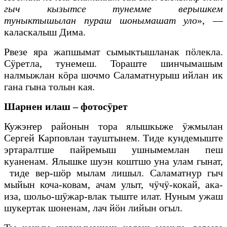
гыч кызытсе тунемме верышкем
туныктышылан пураш шонымашат уло
», —
каласкалыш Дима.
Рвезе яра жапшымат сымыктышланак пӧлекла.
Сӱретла, тунемеш. Тораште шинчымашым
налмыжлан кӧра шочмо Саламатнурыш ийлан ик
гана гына толын кая.
Шарнен илаш – фотосӱрет
Кужэҥер районын тора ялышкыже ӱжмылан
Сергей Карповлан тауштынем. Тиде кундемыште
эртаралтше пайремыш ушнымемлан пеш
куаненам. Ялышке шуэн коштшо уна улам гынат,
тиде вер-шӧр мылам лишыл. Саламатнур гыч
мыйын коча-ковам, ачам улыт, чӱчӱ-кокай, ака-
иза, шольо-шӱжар-влак тыште илат. Нуным ужаш
шукертак шоненам, лач йӧн лийын огыл.