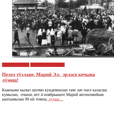
Марий Эл - 100
МАРИЙ ЭЛ : ТАЧЕ
Пелед тӱзлане, Марий Эл, эрласе кечына
лӱмеш!
Кажныже кызыт шочмо кундемналан таче лач тыге каласаш
кумылан, очыни, вет 4 ноябрьыште Марий автономийым
ыштымылан 99 ий темеш.
лудаш…