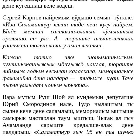
дене кугешнаш веле кодеш.
Сергей Карпов пайремым вӱдышӧ семын тӱҥале:
«Изи Саламатнур яллан тиде пеш кугу пайрем.
Ынде мемнан салтакна-влакын лӱмыштым
оролышо еҥ уло. А тораште илыше-влаклан
уналыкеш толын каяш у амал лектын.
Кажне толшо шке шонымашыжым,
кугешнымашыжым мӧҥгыжӧ наҥгая, тораште
лиймыж годым весылан каласкала, мемориалысе
фамилийла дене палдара — тидыже куан. Таче
пырля улмыдат чоным ырыкта».
Вара мутым Руш Шой ял кундемын депутатше
Юрий Смородинов нале. Тудо чылаштым ты
сылне кече дене саламлыш, мемориалым ыштыше
самырык мастарлан таум ыштыш. Тыгак ял гыч
Ачамланде сарыште кредалше-влак дене
палдарыш. «
Саламатнур гыч 95 еҥ ты шучко