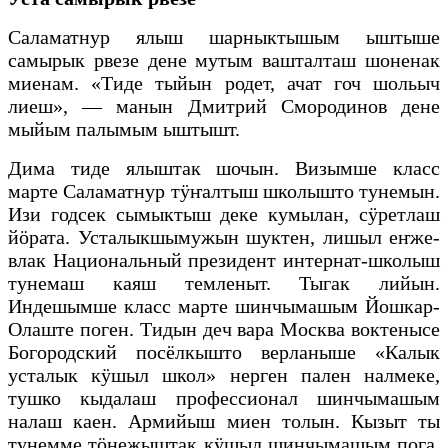
Саламатнур ялыш шарныктышым ыштыше
самырык рвезе дене мутым вашталташ шоненак
миенам. «Тиде тыйын родет, ачат гоч шольыч
лиеш», — манын Дмитрий Смородинов дене
мыйым палымым ыштышт.
Дима тиде ялыштак шочын. Визымше класс
марте Саламатнур тӱҥалтыш школышто тунемын.
Изи годсек сымыктыш деке кумылан, сӱретлаш
йӧрата. Усталыкшымужын шуктен, лишыл еҥже-
влак Национальный президент интернат-школыш
тунемаш каяш темленыт. Тыгак лийын.
Индешымше класс марте шинчымашым Йошкар-
Олаште поген. Тидын деч вара Москва воктенысе
Богородский посёлкышто верланыше «Калык
усталык кӱшыл школ» нерген пален налмеке,
тушко кыдалаш профессионал шинчымашым
налаш каен. Армийыш миен толын. Кызыт ты
тунемме тӧнежыштак кӱшыл шинчымашым пога.