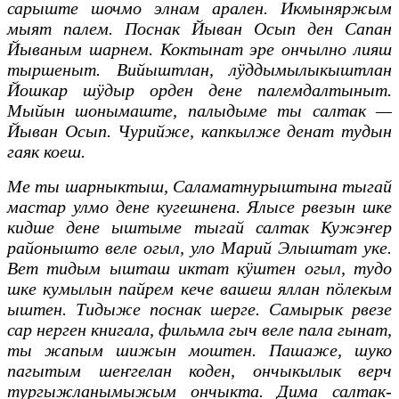
сарыште шочмо элнам арален. Икмыняржым
мыят палем. Поснак Йыван Осып ден Сапан
Йываным шарнем. Коктынат эре ончылно лияш
тыршеныт. Вийыштлан, лӱддымылыкыштлан
Йошкар шӱдыр орден дене палемдалтыныт.
Мыйын шонымаште, палыдыме ты салтак —
Йыван Осып. Чурийже, капкылже денат тудын
гаяк коеш.
Ме ты шарныктыш, Саламатнурыштына тыгай
мастар улмо дене кугешнена. Ялысе рвезын шке
кидше дене ыштыме тыгай салтак Кужэҥер
районышто веле огыл, уло Марий Элыштат уке.
Вет тидым ышташ иктат кӱштен огыл, тудо
шке кумылын пайрем кече вашеш яллан пӧлекым
ыштен. Тидыже поснак шерге. Самырык рвезе
сар нерген книгала, фильмла гыч веле пала гынат,
ты жапым шижын моштен. Пашаже, шуко
пагытым шеҥгелан коден, ончыкылык верч
тургыжланымыжым ончыкта. Дима салтак-