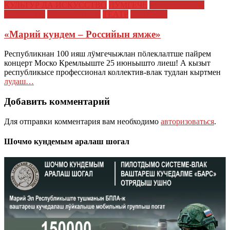
КУЛЬТУР ДА ИСКУССТВО
ЛӰМГЕЧЕ
Марий Эл - 100
НОВОСТИ
СЫМЫКТЫШ
ТЕАТР
ЭСТРАДЕ
«Марий кундем – Российын ямже»
Республикнан 100 ияш лӱмгечыжлан пӧлеклалтше пайрем
концерт Моско Кремльыште 25 июньышто лиеш! А кызыт
республикысе профессионал коллектив-влак тудлан кыртмен
лудаш…
Добавить комментарий
Для отправки комментария вам необходимо
авторизоваться
.
Шочмо кундемым аралаш шогал