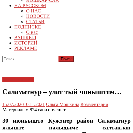
ЙОШКАР-ОЛА
НА РУССКОМ
О НАС
НОВОСТИ
СТАТЬИ
ПОДПИСКЕ
О нас
ВАШКЫЛ
ИСТОРИЙ
РЕКЛАМЕ
Найти:
Марий Эл - 100
Саламатнур – улат тый чоныштем…
15.07.2020
10.11.2021
Ольга Мошкина
Комментарий
Материалым 824 гана онченыт
30 июньышто Кужэҥер район Саламатнур
ялыште палыдыме салтаклан