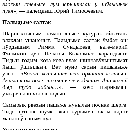
влакын стелысе лӱм-нерыштлан у шӱлышым
пуэн
», — палемдыш Юрий Тимофеевич.
Палыдыме салтак
Шарныктышым почаш ялысе кугурак ийготан-
влаклан ӱшаненыт. Палыдыме салтак ӱмбач ош
пӱрдышым Римма Сундырева, вате-марий
Филимон ден Пелагея Быковмыт кораҥдышт.
Тидын годым коча-кова-влак шинчавӱдыштымат
йышт ӱштыльыч. Вет нуно сарын икшывыже
улыт. «
Война жапыште пеш орланаш логалын.
Ачамат ом пале, шочын веле кодынам. Ала могай
дыр тудо лийын…
», — кочо шарнымаш
ӱмырешлан чонеш кодын.
Самырык рвезын пашаже нунылан поснак шерге.
Тиде эртыше шучко жап курымеш ок мондалт
манаш ӱшаным пуа.
Уста самырык рвезе