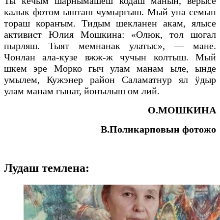
Ты кечым шарнымашеш кодаш манын, верысе
калык фотом ышташ чумыргыш. Мый уна семын
тораш кораҥым. Тидым шекланен акам, ялысе
активист Юлия Мошкина: «Олюк, тол шогал
пырляш. Тыят мемнанак улатыс», — мане.
Чонлан ала-кузе вжж-ж чучын колтыш. Мый
шкем эре Морко гыч улам манам ыле, ынде
умылем, Кужэнер район Саламатнур ял ӱдыр
улам манам гынат, йоҥылыш ом лий.
О.МОШКИНА
В.Поликарповын фотожо
Лудаш темлена: