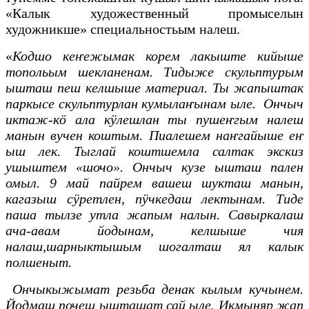
«Калык художественный промыселын
художникше» специальностьым налеш.
«
Кодшо кеҥежымак корем лакыште кийыше
топольым шекланенам. Тидыже скульптурым
ышташ пеш келшыше материал. Ты жапыштак
паркысе скульптурлан кумылаҥынам ыле. Ончыч
иктаж-кӧ ала кӱлешлан ты пушеҥгым налеш
манын вучен коштым. Пиалешем наҥгайыше еҥ
ыш лек. Тыглай коштшемла салтак экскиз
ушыштем «шочо». Ончыч кузе ышташ пален
омыл. 9 май пайрем вашеш шукташ манын,
кагазыш сӱретлен, пӱчкедаш лектынам. Тиде
паша тылзе утла жапым налын. Савыркалаш
ача-авам йодынам, келшыше чия
налаш,шарныктышым шогалташ ял калык
полшеныт.
Ончыкыжымат резьба денак кылым кучынем.
Йодмаш почеш ышташат сай ыле. Икмыняр жап