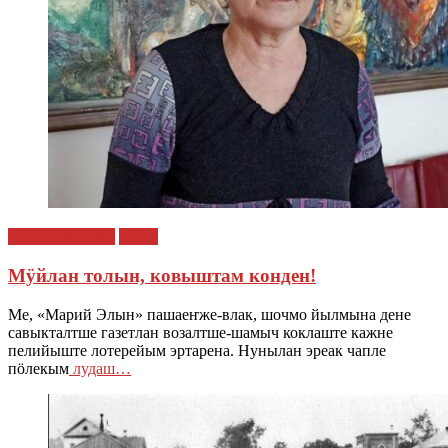
Марий Эл - 100
О нас
Мӱйлан толын, ковыштам конден!
Ме, «Марий Элын» пашаеҥже-влак, шочмо йылмына дене
савыкталтше газетлан возалтше-шамыч коклаште кажне
пелийыште лотерейым эртарена. Нунылан эреак чапле
пӧлекым
лудаш…