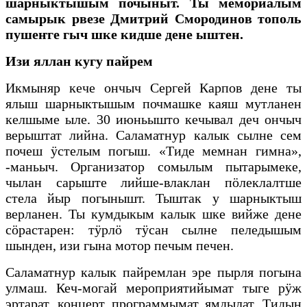
шарныктышым почыныт. Ты мемориалым
самырык рвезе Дмитрий Смородинов тополь
пушеҥге гыч шке кидше дене ыштен.
Изи яллан кугу пайрем
Икмыняр кече ончыч Сергей Карпов дене ты
ялыш шарныктышым почмашке каяш мутланен
келшыме ыле. 30 июньышто кечывал деч ончыч
верыштат лийна. Саламатнур калык сылне сем
почеш ӱстелым погыш. «Тиде мемнан гимна»,
-маньыч. Организатор сомылым пытарымеке,
чылан сарыште лийше-влаклан пӧлеклалтше
стела йыр погынышт. Тыштак у шарныктыш
верланен. Ты кумдыкым калык шке вийже дене
сӧрастарен: тӱрлӧ тӱсан сылне пеледышым
шынден, изи гына мотор печым печен.
Саламатнур калык пайремлан эре пырля погына
улмаш. Кеч-могай мероприятийымат тыге рӱж
эртарат, концерт программымат ямдылат. Тидын