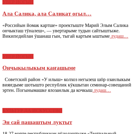
УВЕР ЙОГЫН
Ала Салика, ала Саликат огыл…
«Российын йомак картше» проектыште Марий Элым Салика
ончыкташ тӱналеш», — увертарыме тудын сайтыштыже.
Википедийлан ӱшанаш гын, тыгай картым ыштыме
лудаш…
УВЕР ЙОГЫН
Ончыкылыкым каҥашыме
Советский район «У илыш» колхоз негызеш шӧр озанлыкым
вияҥдыме шотышто республик кӱкшытан семинар-совещаний
эртен. Погынымашке ялозанлык да кочкыш
лудаш…
КУЛЬТУР ДА ИСКУССТВО
Эн сай пашаштым луктыт
18-27 марте республикнан рӱдолаштыже «Театральный