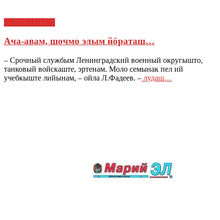
УВЕР ЙОГЫН
Ача-авам, шочмо элым йӧраташ…
– Срочный службым Ленинградский военный округышто,
танковый войскаште, эртенам. Моло семынак пел ий
учебкыште лийынам, – ойла Л.Фадеев. –
лудаш…