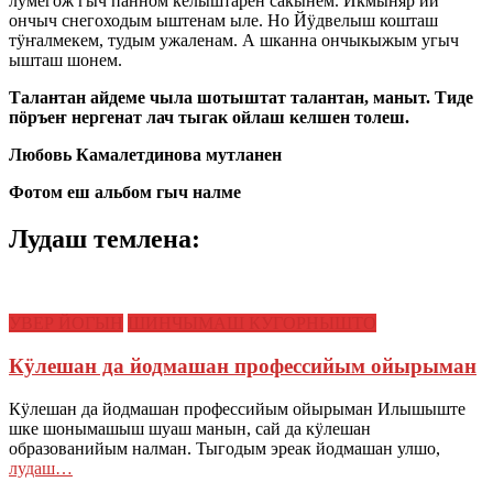
лӱмегож гыч панном келыштарен сакынем. Икмыняр ий
ончыч снегоходым ыштенам ыле. Но Йӱдвелыш кошташ
тӱҥалмекем, тудым ужаленам. А шканна ончыкыжым угыч
ышташ шонем.
Талантан айдеме чыла шотыштат талантан, маныт. Тиде
пӧръеҥ нергенат лач тыгак ойлаш келшен толеш.
Любовь Камалетдинова мутланен
Фотом еш альбом гыч налме
Лудаш темлена:
УВЕР ЙОГЫН
ШИНЧЫМАШ КУГОРНЫШТО
Кӱлешан да йодмашан профессийым ойырыман
Кӱлешан да йодмашан профессийым ойырыман Илышыште
шке шонымашыш шуаш манын, сай да кӱлешан
образованийым налман. Тыгодым эреак йодмашан улшо,
лудаш…