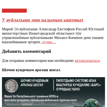
УВЕР ЙОГЫН
У вуйлатыше дене палымым ыштеныт
Марий Эл вуйлатыше Александр Евстифеев Россий Юстиций
министерствын Нижегородский областьысе тӱҥ
управленийжын вуйлатышыже Михаил Коняхин дене пашаче
вашлиймашым эртарен.
лудаш…
Добавить комментарий
Для отправки комментария вам необходимо
авторизоваться
.
Шочмо кундемым аралаш шогал