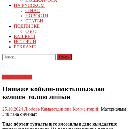
ЙОШКАР-ОЛА
НА РУССКОМ
О НАС
НОВОСТИ
СТАТЬИ
ПОДПИСКЕ
О нас
ВАШКЫЛ
ИСТОРИЙ
РЕКЛАМЕ
Найти:
УВЕР ЙОГЫН
Пашаже койыш-шоктышыжлан
келшен толшо лийын
25.10.2024
Любовь Камалетдинова
Комментарий
Материалым
348 гана онченыт
Тиде пӧръеҥ тӱҥалтыште ялозанлык дене кылдалтше