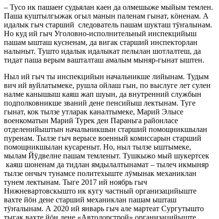
– Тусо ик пашаеҥ судьялан каен да олмешыже мыйым темлен.
Паша куштылгыжак огыл манын паленам гынат, кӧненам. А
идалык гыч старший следователь пашам шукташ тӱҥалынам.
Но куд ий гыч Уголовно-исполнительный инспекцийыш
пашам ышташ кусненам, да вигак старший инспекторлан
налыныт. Тушто идалык идалыкат пелылан шотлалтеш, да
тидат паша верым вашталташ амалым мыняр-гынат ыштен.
Ныл ий гыч ты инспекцийын начальникше лийынам. Тудым
вич ий вуйлатымеке, рушла ойлаш гын, по выслуге лет сулен
налме канышыш каяш жап шуын, да внутренний службын
подполковникше званий дене пенсийыш лектынам. Туге
гынат, кок тылзе утларак каналтымеке, Марий Элысе
военкоматын Марий Турек ден Параньга районласе
отделенийыштын начальникшын старший помощникшылан
пуренам. Тылзе гыч верысе военный комиссарын старший
помощникшылан кусареныт. Но, ныл тылзе ыштымеке,
мылам Йӱдвелне пашам темленыт. Тушкыжо мый шукертсек
каяш шоненам да тидлан ямдылалтынамат – тылеч икмыняр
тылзе ончыч тунамсе политехыште лӱмынак механиклан
тунем лектынам. Тыге 2017 ий ноябрь гыч
Нижневартовскышто ик кугу частный организацийыште
вахте йӧн дене старший механиклан пашам ышташ
тӱҥалынам. А 2020 ий январь гыч але мартеат Сургутышто
тыгак вахте йӧн дене «Автодорстрой» организацийыште