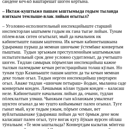
сандене кеч-кӧ ваштарешат шоген кертына.
– Иктаж-куштыжо пашам ыштымыда годым тыланда
взяткым темлыше-влак лийын огытыл?
– Уголовно-исполнительный инспекцийыште старший
инспекторлан ыштымем годым ик гана тыгае лийын. Тунам
пӧлем-влак ситен огытылат, мый да начальник ик
кабинетыште пашам ыштенна. Ик кечын кабинетышкына
ӱдырамаш пурыш да мемнан шинчыме ӱстембаке конвертым
пыштыш. Тудын эргыжым преступленийым ыштымыжлан
испытательный срок дене условно судитленыт, да учетышто
шоген. Тидлан самырык пӧръеҥлан инспекцийыш кажне
тылзын палемдыме кечын регистрацийыш толаш кӱлын. Но
тунам тудо Казаньыште пашам ыштен да ты кечын мемнан
деке толын огыл. Тидын нерген инспекцийыш увертарен
огыл. Аваже тидлан «шинчам петыраш» йодын, мыланна саде
конвертым конден. Лачшымак кӧлан тудым конден – каласаш
неле. Кабинетыште начальник лийын да, очыни, тудлан
пӧлеклалтын улмаш. Чынжым гын кӧланжым умыленат
шуктен огынал да мо тушто кийымымат пален огынал. Туге
гынат мый, кузе тидым ужым, пӧръеҥ семын, вет
вуйлатышынаже ӱдырамаш лийын да чот ӧрмыж дене мом
каласашат пален огыл, туге вигак кугу йӱкын вурсен ойлаш
тӱҥальым: «Те мом ыштылыда? Конвертдам кызытак мӧҥгеш