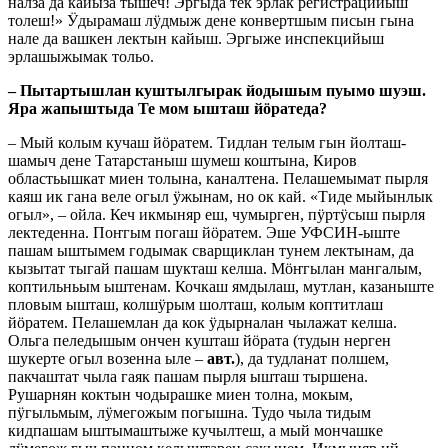
налза да кайыза тышеч! Эргыда тек эрлак регистрацийыш
толеш!» Ӱдырамаш лӱдмыж дене конвертшым писын гына
нале да вашкен лектын кайыш. Эргыже инспекцийыш
эрлашыжымак тольо.
– Пытартышлан куштылгырак йодышым пуымо шуэш.
Яра жапыштыда Те мом ышташ йӧратеда?
– Мый колым кучаш йӧратем. Тидлан телым гын йолташ-
шамыч дене Татарстаныш шумеш коштына, Киров
областьышкат миен толына, каналтена. Пелашемымат пырля
каяш ик гана веле огыл ӱжынам, но ок кай. «Тиде мыйынлык
огыл», – ойла. Кеч икмыняр еш, чумырген, пӱртӱсыш пырля
лектеденна. Поҥгым погаш йӧратем. Эше УФСИН-ыште
пашам ыштымем годымак сварщиклан тунем лектынам, да
кызытат тыгай пашам шукташ келша. Мӧҥгылан мангалым,
коптильньым ыштенам. Кочкаш ямдылаш, мутлан, казаныште
пловым ышташ, колшӱрым шолташ, колым коптитлаш
йӧратем. Пелашемлан да кок ӱдырналан чылажат келша.
Ольга пеледышым ончен кушташ йӧрата (тудын нерген
шукерте огыл возенна ыле –
авт.
), да тудланат полшем,
пакчаштат чыла гаяк пашам пырля ышташ тыршена.
Рушарнян коктын чодырашке миен толна, мокым,
пӱгыльмым, лӱмегожым погышна. Тудо чыла тидым
кидпашам ыштымаштыже кучылтеш, а мый мончашке