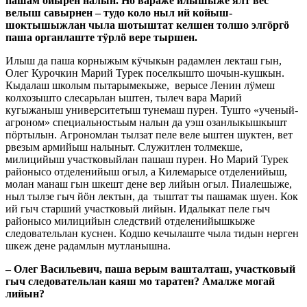
пашам ойырен налын. Но вараже илышыже ялт вес
велыш савырнен – тудо коло ныл ий койыш-
шоктышыжлан чыла шотыштат келшен толшо элгӧргӧ
паша органлаште тӱрлӧ вере тыршен.
Илыш да паша корныжым кӱчыкын радамлен лекташ гын,
Олег Курочкин Марий Турек поселкышто шочын-кушкын.
Кыдалаш школым пытарымекыже, верысе Ленин лӱмеш
колхозышто слесарьлан ыштен, тылеч вара Марий
кугыжаныш университетыш тунемаш пурен. Тушто «ученый-
агроном» специальностьым налын да уэш озанлыкышкышт
пӧртылын. Агрономлан тылзат пеле веле ыштен шуктен, вет
рвезым армийыш налыныт. Служитлен толмекше,
милицийыш участковыйлан пашаш пурен. Но Марий Турек
районысо отделенийыш огыл, а Килемарысе отделенийыш,
молан манаш гын шкешт дене вер лийын огыл. Пиалешыже,
ныл тылзе гыч йӧн лектын, да тыштат ты пашамак шуен. Кок
ий гыч старший участковый лийын. Идалыкат пеле гыч
районысо милицийын следствий отделенийышкыже
следовательлан куснен. Кодшо кечылаште чыла тидын нерген
шкеж дене радамлын мутланышна.
– Олег Васильевич, паша верым вашталташ, участковый
гыч следовательлан каяш мо таратен? Амалже могай
лийын?