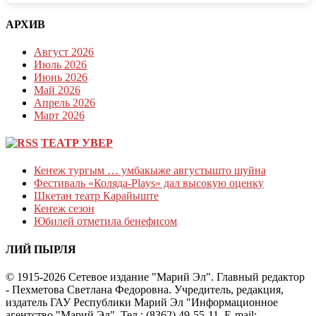
АРХИВ
Август 2026
Июль 2026
Июнь 2026
Май 2026
Апрель 2026
Март 2026
ТЕАТР УВЕР
Кеҥеж тургым … умбакыже августышто шуйна
Фестиваль «Коляда-Plays» дал высокую оценку
Шкетан театр Карайыште
Кеҥеж сезон
Юбилей отметила бенефисом
ЛИЙ ПЫРЛЯ
© 1915-2026 Сетевое издание "Марий Эл". Главный редактор
- Пехметова Светлана Федоровна. Учредитель, редакция,
издатель ГАУ Республики Марий Эл "Информационное
агентство "Марий Эл". Тел.: (8362) 49-55-11. E-mail: