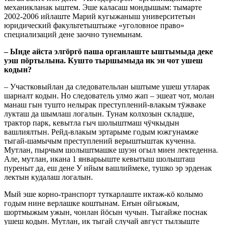
механикланак ыштем. Эше каласаш мондышым: тымарте
2002-2006 ийлаште Марий кугыжаныш университетын
юридический факультетыштыже «уголовное право»
специализаций дене заочно тунемынам.
– Ынде айста элгӧргӧ паша органлаште ыштымыда деке
уэш пӧртылына. Кушто тыршымыда ик эн чот ушеш
кодын?
– Участковыйлан да следовательлан ыштыме ушеш утларак
шарналт кодын. Но следователь улмо жап – эшеат чот, молан
манаш гын тушто нелырак преступлений-влакым тӱжваке
лукташ да шымлаш логалын. Тунам колхозын складше,
трактор парк, кевытла гыч шолыштмаш чӱчкыдын
вашлиялтын. Рейд-влакым эртарыме годым южгунамже
тыгай-шамычым преступлений верыштыштак кученна.
Мутлан, пырчым шолыштмашке шуэн огыл миен лектеденна.
Але, мутлан, икана 1 январьыште кевытыш шолышташ
пуреныт да, еш дене У ийым вашлиймеке, тушко эр эрденак
лектын кудалаш логалын.
Мый эше корно-транспорт туткарлаште иктаж-кӧ колымо
годым нине верлашке коштынам. Еҥын ойгыжым,
шортмыжым ужын, чонлан йӧсын чучын. Тыгайже поснак
ушеш кодын. Мутлан, ик тыгай случай август тылзыште