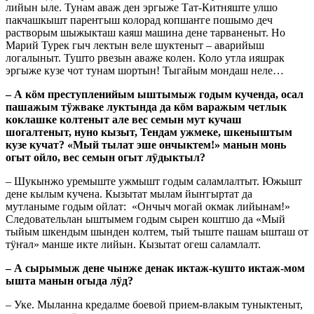
лийын ыле. Тунам аваж ден эргыже Тат-Китняште улшо
пакчашкышт пареҥгыш колорад копшаҥге пошымо деч
растворым шыжыкташ каяш машина дене тарваненыт. Но
Марий Турек гыч лектын веле шуктеныт – аварийыш
логалыныт. Тушто рвезын аваже колен. Коло утла ияшрак
эргыже кузе чот тунам шортын! Тыгайым мондаш неле…
– А кӧм преступленийым ыштымыж годым кученда, осал
пашажым тӱжваке луктында да кӧм варажым четлык
коклашке колтеныт але вес семын мут кучаш
шогалтеныт, нуно кызыт, Тендам ужмеке, шкеныштым
кузе кучат? «Мый тылат эше ончыктем!» манын монь
огыт ойло, вес семын огыт лӱдыктыл?
– Шукынжо уремыште ужмышт годым саламлалтыт. Южышт
дене кылым кучена. Кызытат мылам йыҥгыртат да
мутланыме годым ойлат: «Ончыч могай окмак лийынам!»
Следовательлан ыштымем годым сырен коштшо да «Мый
тыйым шкендым шынден колтем, тый тыште пашам ышташ от
тӱҥал» манше икте лийын. Кызытат огеш саламлалт.
– А сырымыж дене чынже денак иктаж-кушто иктаж-мом
ышта манын огыда лӱд?
– Уке. Мыланна кредалме боевой прием-влакым туныктеныт,