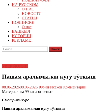
ЙОШКАР-ОЛА
НА РУССКОМ
О НАС
НОВОСТИ
СТАТЬИ
ПОДПИСКЕ
О нас
ВАШКЫЛ
ИСТОРИЙ
РЕКЛАМЕ
Найти:
УВЕР ЙОГЫН
Пашам аралымылан кугу тӱткыш
08.05.2026
08.05.2026
Юрий Исаков
Комментарий
Материалым 99 гана онченыт
Смотр-конкурс
Пашам аралымылан кугу тӱткыш