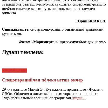
тӱткыш ойыралтеш. Республик кӱкшытан смотр-конкурсышто
почётан икымше верым пуымаш тидымак пеҥгыдемден
ончыкта.
Юрий ИСАКОВ.
Снимкылаште:
смотр-конкурсышто сеҥымылан дипломым
кучыктымо.
Фотом «Мариэнергон» пресс-службыж деч налме.
Лудаш темлена:
УВЕР ЙОГЫН
Спецоперацийлан пӧлеклалтше ончер
29 январьыште Марий Эл Кугыжаныш архивыште «Чужие и
СВОи. Обличия и лица» выставкым торжественно почыт.
Тудо специальный военный операцийлан
лудаш…