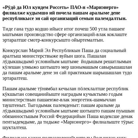
«Рӱдӧ да Юл кундем Россеть» ПАО-н «Мариэнерго»
филиалже кудымшо ий почела пашам аралыме дене
республикысе эн сай организаций семын палемдалтын.
Тиде гана тудо кодшо ийысе итог почеш 500 утла пашаеҥ
ыштыман производство сфере организаций-влак коклаште
эртаралтше смотр-конкурсышто ойыртемалтын.
Конкурслан Марий Эл Республикын Паша да социальный
аралтыш министерствыже вуйын шога. Пашалан
лӱдыкшыдымӧ условийым ыштыме йодышым решатлымын
кӱлешан улмыжо шотышто мер шонымашым савырышашлан
да пашам аралыме дене эн сай практикым шарышашлан тудо
эртаралтеш.
Пашам аралыме тӱнямбал кечылан пӧлеклалтше республик
кӱкшытан совещанийыште наградым кучыктымо годым
министерствын пашаеҥже-влак энергетик-шамычлан
тауштеныт. Тыгодымак палемденыт: пашам аралыме да
лӱдыкшыдымӧ условийым ыштыме шотышто пашам пуышын
обязанностьшым Россий Федерацийын Паша кодексше денак
пеҥгыдемдыме, да тидыже «Мариэнерго» филиалыште тӱрыс
шукталтеш.
Филиалысе кажне подразделенийыште ты йодышлан кугу