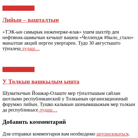
УВЕР ЙОГЫН
Лийын – вашталтын
«ТЭК-ын самырык инженерже-влак» ушем шахтёр ден
нефтяник-шамычын кечышт вашеш «Челлендж #было_стало»
маналтше акций нерген увертарен. Тудо 30 августышто
тӱҥалеш
лудаш…
УВЕР ЙОГЫН
У Толкын вашкылым ышта
Шуматкечын Йошкар-Олаште мер тӱҥалтышым сайлан
шотлымо республиканский у Толкынын организационный
форумжо лийын. Тушко калыкын шонымашыжым мер толкын
да республикысе
лудаш…
Добавить комментарий
Для отправки комментария вам необходимо
авторизоваться
.