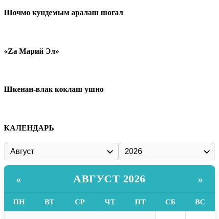
Шочмо кундемым аралаш шогал
«Zа Марий Эл»
Шкенан-влак коклаш ушно
КАЛЕНДАРЬ
АВГУСТ 2026
«
»
ПН
ВТ
СР
ЧТ
ПТ
СБ
ВС