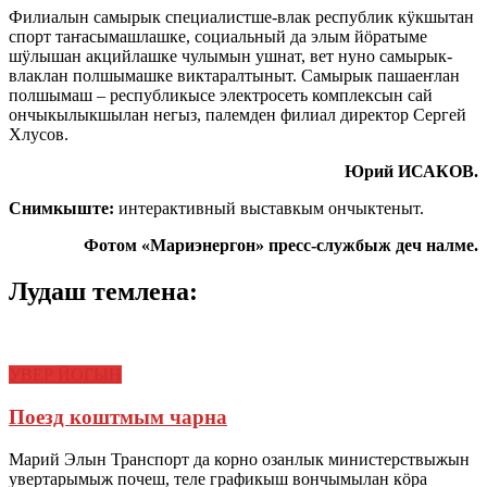
Филиалын самырык специалистше-влак республик кӱкшытан
спорт таҥасымашлашке, социальный да элым йӧратыме
шӱлышан акцийлашке чулымын ушнат, вет нуно самырык-
влаклан полшымашке виктаралтыныт. Самырык пашаеҥлан
полшымаш – республикысе электросеть комплексын сай
ончыкылыкшылан негыз, палемден филиал директор Сергей
Хлусов.
Юрий ИСАКОВ.
Снимкыште:
интерактивный выставкым ончыктеныт.
Фотом «Мариэнергон» пресс-службыж деч налме.
Лудаш темлена:
УВЕР ЙОГЫН
Поезд коштмым чарна
Марий Элын Транспорт да корно озанлык министерствыжын
увертарымыж почеш, теле графикыш вончымылан кӧра