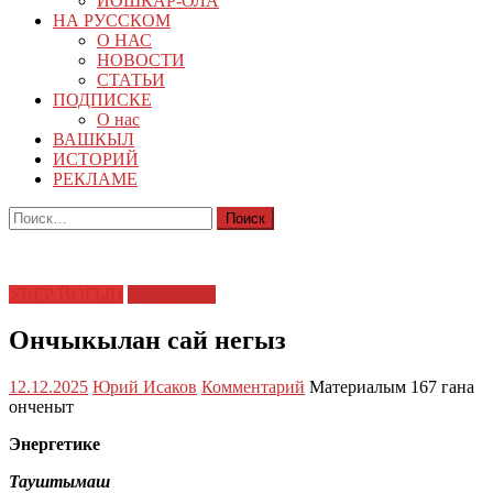
ЙОШКАР-ОЛА
НА РУССКОМ
О НАС
НОВОСТИ
СТАТЬИ
ПОДПИСКЕ
О нас
ВАШКЫЛ
ИСТОРИЙ
РЕКЛАМЕ
Найти:
УВЕР ЙОГЫН
Энергетике
Ончыкылан сай негыз
12.12.2025
Юрий Исаков
Комментарий
Материалым 167 гана
онченыт
Энергетике
Тауштымаш