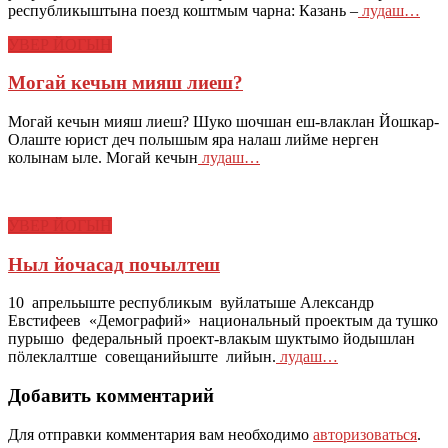
республикыштына поезд коштмым чарна: Казань –
лудаш…
УВЕР ЙОГЫН
Могай кечын мияш лиеш?
Могай кечын мияш лиеш? Шуко шочшан еш-влаклан Йошкар-
Олаште юрист деч полышым яра налаш лийме нерген
колынам ыле. Могай кечын
лудаш…
УВЕР ЙОГЫН
Ныл йочасад почылтеш
10 апрельыште республикым вуйлатыше Александр
Евстифеев «Демографий» национальный проектым да тушко
пурышо федеральный проект-влакым шуктымо йодышлан
пӧлеклалтше совещанийыште лийын.
лудаш…
Добавить комментарий
Для отправки комментария вам необходимо
авторизоваться
.