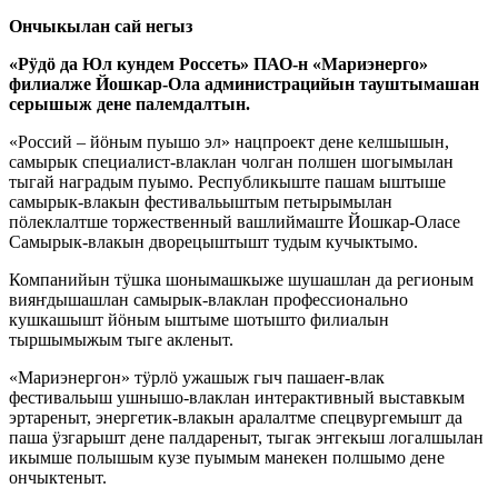
Ончыкылан сай негыз
«Рӱдӧ да Юл кундем Россеть» ПАО-н «Мариэнерго»
филиалже Йошкар-Ола администрацийын тауштымашан
серышыж дене палемдалтын.
«Россий – йӧным пуышо эл» нацпроект дене келшышын,
самырык специалист-влаклан чолган полшен шогымылан
тыгай наградым пуымо. Республикыште пашам ыштыше
самырык-влакын фестивальыштым петырымылан
пӧлеклалтше торжественный вашлиймаште Йошкар-Оласе
Самырык-влакын дворецыштышт тудым кучыктымо.
Компанийын тӱшка шонымашкыже шушашлан да регионым
вияҥдышашлан самырык-влаклан профессионально
кушкашышт йӧным ыштыме шотышто филиалын
тыршымыжым тыге акленыт.
«Мариэнергон» тӱрлӧ ужашыж гыч пашаеҥ-влак
фестивальыш ушнышо-влаклан интерактивный выставкым
эртареныт, энергетик-влакын аралалтме спецвургемышт да
паша ӱзгарышт дене палдареныт, тыгак эҥгекыш логалшылан
икымше полышым кузе пуымым манекен полшымо дене
ончыктеныт.