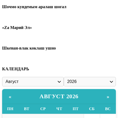
Шочмо кундемым аралаш шогал
«Zа Марий Эл»
Шкенан-влак коклаш ушно
КАЛЕНДАРЬ
АВГУСТ 2026
«
»
ПН
ВТ
СР
ЧТ
ПТ
СБ
ВС