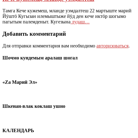
Тамга Кече кужемеш, мланде уэмдалтеш 22 мартыште марий
Йӱштӧ Кугызан илемыштыже йӱд ден кече иктӧр шогымо
пагытым палемденыт. Кугезына
лудаш…
Добавить комментарий
Для отправки комментария вам необходимо
авторизоваться
.
Шочмо кундемым аралаш шогал
«Zа Марий Эл»
Шкенан-влак коклаш ушно
КАЛЕНДАРЬ