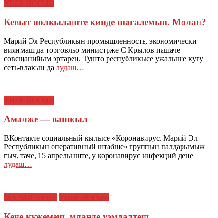
УВЕР ЙОГЫН
Кевыт полкылаште кинде шагалемын. Молан?
Марий Эл Республикын промышленность, экономически
вияҥмаш да торговльо министрже С.Крылов пашаче
совещанийым эртарен. Тушто республикысе ужалыше кугу
сеть-влакын да
лудаш…
УВЕР ЙОГЫН
Амалже — вашкыл
ВКонтакте социальный кылысе «Коронавирус. Марий Эл
Республикын оперативный штабше» группын палдарымыж
гыч, таче, 15 апрельыште, у коронавирус инфекций дене
лудаш…
МАРИЙ ЙӰЛА
УВЕР ЙОГЫН
Кече кужемеш, мланде уэмдалтеш