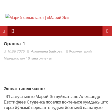
Орлова-1
10.06.2026
Алевтина Байкова
Комментарий
Материалым 19 гана онченыт
ЛУДАШ ТЕМЛЕНА:
Эшеат ынеж чакне
31 августышто Марий Эл вуйлатыше Александр
Евстифеев Студенка поселко воктенысе кумдыкышто
торф йӱлымӧ верлаште тудым йӧртымӧ паша кузе