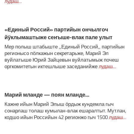
лудаш…
«Единый Россий» партийын ончылгоч
йӱклымаштыже сеҥыше-влак пале улыт
Мер полыш штабыште ,,Единый Россий,, партийын
регионысо пӧлкажын секретарьже, Марий Эл
вуйлатыше Юрий Зайцевын вуйлатымыж почеш
оргкомитетын иктешлыше заседанийже
лудаш…
Марий мланде — поян мланде…
Кажне ийын Марий Элыш ӧрдыж кундемла гыч
сонарлаш толаш кумылан-влак ешаралтыт. Мутлан,
кодшо ийын Российын 42 регионжо гыч 1500
лудаш…