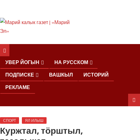
ШКЕНАН КОКЛАШ
УШНО
УВЕР ЙОГЫН
НА РУССКОМ
ПОДПИСКЕ
ВАШКЫЛ
ИСТОРИЙ
РЕКЛАМЕ
ШОЧМО
СПОРТ
ЯЛ ИЛЫШ
КУНДЕМЫМ
Куржтал, тӧрштыл,
АРАЛАШ
ШОГАЛ