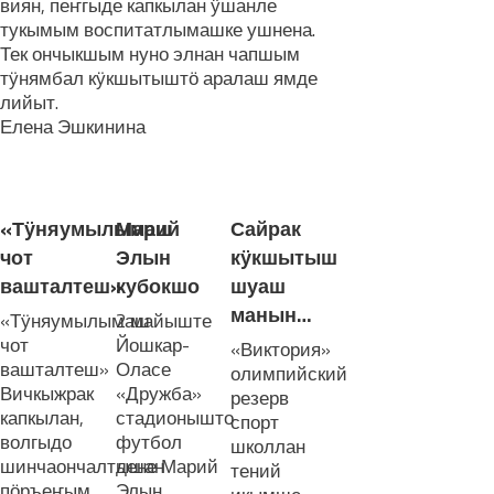
виян, пеҥгыде капкылан ӱшанле
тукымым воспитатлымашке ушнена.
Тек ончыкшым нуно элнан чапшым
тӱнямбал кӱкшытыштӧ аралаш ямде
лийыт.
Елена Эшкинина
ЛУДАШ ТЕМЛЕНА:
«Тӱняумылымаш
Марий
Сайрак
чот
Элын
кӱкшытыш
вашталтеш»
кубокшо
шуаш
манын…
«Тӱняумылымаш
2 майыште
чот
Йошкар-
«Виктория»
вашталтеш»
Оласе
олимпийский
Вичкыжрак
«Дружба»
резерв
капкылан,
стадионышто
спорт
волгыдо
футбол
школлан
шинчаончалтышан
дене Марий
тений
пӧръеҥым
Элын