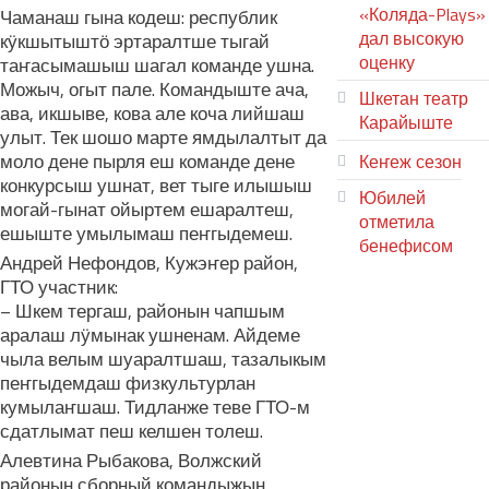
«Коляда-Plays»
Чаманаш гына кодеш: республик
дал высокую
кӱкшытыштӧ эртаралтше тыгай
оценку
таҥасымашыш шагал команде ушна.
Можыч, огыт пале. Командыште ача,
Шкетан театр
ава, икшыве, кова але коча лийшаш
Карайыште
улыт. Тек шошо марте ямдылалтыт да
моло дене пырля еш команде дене
Кеҥеж сезон
конкурсыш ушнат, вет тыге илышыш
Юбилей
могай-гынат ойыртем ешаралтеш,
отметила
ешыште умылымаш пеҥгыдемеш.
бенефисом
Андрей Нефондов, Кужэҥер район,
ЛИЙ ПЫРЛЯ
ГТО участник:
– Шкем тергаш, районын чапшым
аралаш лӱмынак ушненам. Айдеме
чыла велым шуаралтшаш, тазалыкым
пеҥгыдемдаш физкультурлан
кумылаҥшаш. Тидланже теве ГТО-м
сдатлымат пеш келшен толеш.
Алевтина Рыбакова, Волжский
районын сборный командыжын