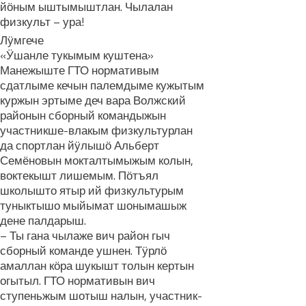
йӧным ыштымыштлан. Чылалан
физкульт – ура!
Лӱмгече
«Ӱшанле тукымым куштена»
Манежыште ГТО нормативым
сдатлыме кечын палемдыме кужытым
куржын эртыме деч вара Волжский
районын сборный командыжын
участникше-влакым физкультурлан
да спортлан йӱлышӧ Альберт
Семёновын мокталтымыжым колын,
воктекышт лишемым. Пӧтъял
школышто ятыр ий физкультурым
туныктышо мыйымат шонымашыж
дене палдарыш.
– Ты гана чылаже вич район гыч
сборный команде ушнен. Тӱрлӧ
амаллан кӧра шукышт толын кертын
огытыл. ГТО нормативын вич
ступеньжым шотыш налын, участник-