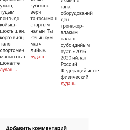
икымше
ужын,
кубокшо
гана
тудым
верч
оборудований
пеҥгыде
таҥасымаш
ден
койыш-
стартым
тренажер-
шоктышан,
налын. Ты
влакым
кӧргӧ виян,
кечын кум
налаш
тале
матч
субсидийым
спортсмен
лийын.
пуат. «2016-
манын отат
лудаш…
2020 ийлан
шоналте.
Россий
лудаш…
Федерацийыште
физический
лудаш…
Добавить комментарий