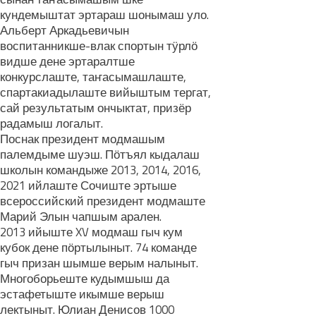
кундемыштат эртараш шонымаш уло.
Альберт Аркадьевичын
воспитанникше-влак спортын тӱрлӧ
видше дене эртаралтше
конкурслаште, таҥасымашлаште,
спартакиадылаште вийыштым тергат,
сай результатым ончыктат, призёр
радамыш логалыт.
Поснак президент модмашым
палемдыме шуэш. Пӧтъял кыдалаш
школын командыже 2013, 2014, 2016,
2021 ийлаште Сочиште эртыше
всероссийский президент модмаште
Марий Элын чапшым арален.
2013 ийыште XV модмаш гыч кум
кубок дене пӧртылыныт. 74 команде
гыч призан шымше верым налыныт.
Многоборьеште кудымшыш да
эстафетыште икымше верыш
лектыныт. Юлиан Денисов 1000