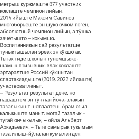
метрыш куржмаште 877 участник
коклаште чемпион лийын.
2014 ийыште Максим Савинов
многоборьеште эн шуко очком поген,
абсолютный чемпион лийын, а тӱшка
зачётышто – кокымшо.
Воспитанникын сай результатше
туныктышылан эреак эн кӱкшӧ ак.
Тыгак тиде школын тунемшыже-
шамыч призывник-влак коклаште
эртаралтше Россий кӱкшытан
спартакиадыште (2019, 2022 ийлаште)
участвоватленыт.
– Результат результат дене, но
пашаштем эн тӱҥлан йоча-влакын
тазалыкышт шотлалтеш. Арам огыл
калыкыште маныт: могай тазалык –
тугай ончыкылык, – ойла Альберт
Аркадьевич. – Тыге самырык тукымым
таза илыш-йӱлалан кумылаҥден,