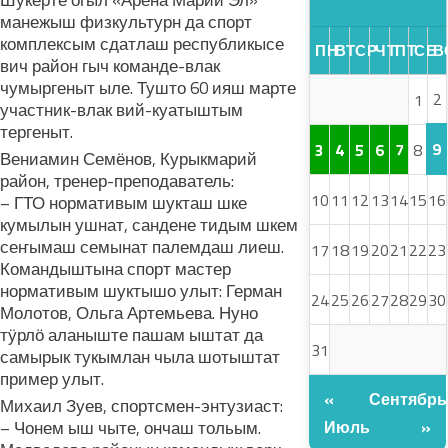
Шукерте огыл «Арена Марий Эл»
манежыш физкультурн да спорт
комплексым сдатлаш республикысе
ПН
ВТ
СР
ЧТ
ПТ
СБ
В
вич район гыч команде-влак
чумыргеныт ыле. Тушто 60 ияш марте
2
1
участник-влак вий-куатыштым
тергеныт.
9
3
4
5
6
7
8
Вениамин Семёнов, Курыкмарий
район, тренер-преподаватель:
10
11
12
13
14
15
16
– ГТО нормативым шукташ шке
кумылын ушнат, сандене тидым шкем
сеҥымаш семынат палемдаш лиеш.
17
18
19
20
21
22
23
Командыштына спорт мастер
нормативым шуктышо улыт: Герман
24
25
26
27
28
29
30
Молотов, Ольга Артемьева. Нуно
тӱрлӧ аланыште пашам ыштат да
31
самырык тукымлан чыла шотыштат
пример улыт.
«
Сентябрь
Михаил Зуев, спортсмен-энтузиаст:
– Чонем ыш чыте, ончаш тольым.
Июль
»