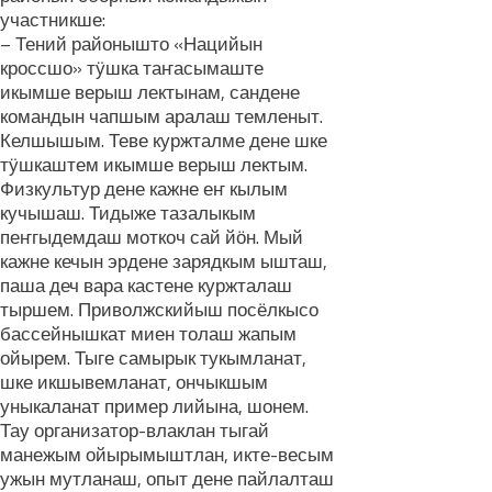
участникше:
– Тений районышто «Нацийын
кроссшо» тӱшка таҥасымаште
икымше верыш лектынам, сандене
командын чапшым аралаш темленыт.
Келшышым. Теве куржталме дене шке
тӱшкаштем икымше верыш лектым.
Физкультур дене кажне еҥ кылым
кучышаш. Тидыже тазалыкым
пеҥгыдемдаш моткоч сай йӧн. Мый
кажне кечын эрдене зарядкым ышташ,
паша деч вара кастене куржталаш
тыршем. Приволжскийыш посёлкысо
бассейнышкат миен толаш жапым
ойырем. Тыге самырык тукымланат,
шке икшывемланат, ончыкшым
уныкаланат пример лийына, шонем.
Тау организатор-влаклан тыгай
манежым ойырымыштлан, икте-весым
ужын мутланаш, опыт дене пайлалташ