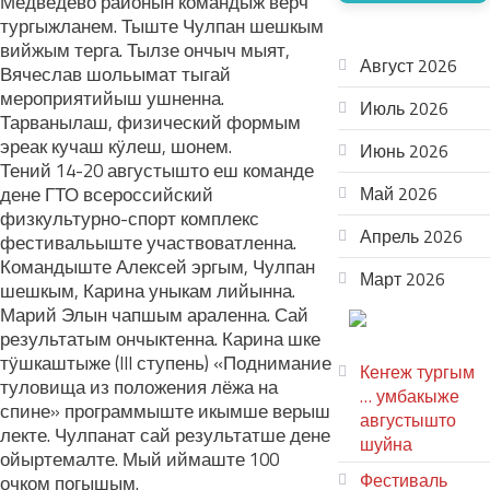
Медведево районын командыж верч
тургыжланем. Тыште Чулпан шешкым
АРХИВ
вийжым терга. Тылзе ончыч мыят,
Август 2026
Вячеслав шольымат тыгай
мероприятийыш ушненна.
Июль 2026
Тарванылаш, физический формым
эреак кучаш кӱлеш, шонем.
Июнь 2026
Тений 14-20 августышто еш команде
дене ГТО всероссийский
Май 2026
физкультурно-спорт комплекс
Апрель 2026
фестивальыште участвоватленна.
Командыште Алексей эргым, Чулпан
Март 2026
шешкым, Карина уныкам лийынна.
Марий Элын чапшым араленна. Сай
ТЕАТР
результатым ончыктенна. Карина шке
УВЕР
тӱшкаштыже (III ступень) «Поднимание
Кеҥеж тургым
туловища из положения лёжа на
… умбакыже
спине» программыште икымше верыш
августышто
лекте. Чулпанат сай результатше дене
шуйна
ойыртемалте. Мый иймаште 100
Фестиваль
очком погышым.