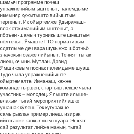
шамыч программе почеш
упражненийым ыштеныт, палемдыме
икмыняр кужытышто вийыштым
тергеныт. Ик ойыртемже: ӱдырамаш-
влак отжиманийым ыштеныт, а
пӧръеҥ-шамыч турникыште шкештым
нӧлтеныт. Ӱмаште ГТО нормативым
сдатлыме деч вара шукынжо шӧртньӧ
значокын озаже лийыныт. Теният тыгак
лиеш, очыни. Мутлан, Давид
Ямщиковым поснак палемдыме шуэш.
Тудо чыла упражненийыште
ойыртемалте. Икманаш, кажне
команде тыршен, стартыш лекше чыла
участник – молодец. Ялыште илыше-
влакым тыгай мероприятийлашке
ушашак кӱлеш. Тек кугуракше
самырыклан пример лиеш, изирак
ийготанже капкылжым шуара. Эшеат
сай результат лийже манын, тыгай
сынан таҥасымашым шке