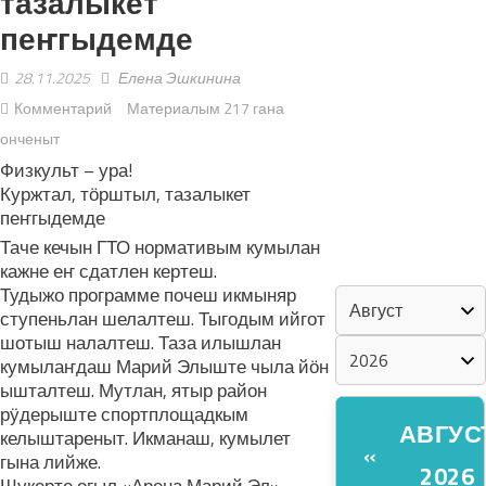
тазалыкет
пеҥгыдемде
«ZА МАРИЙ
ЭЛ»
28.11.2025
Елена Эшкинина
Комментарий
Материалым 217 гана
ШКЕНАН-
онченыт
ВЛАК
Физкульт – ура!
КОКЛАШ
Куржтал, тӧрштыл, тазалыкет
УШНО
пеҥгыдемде
Таче кечын ГТО нормативым кумылан
КАЛЕНДАРЬ
кажне еҥ сдатлен кертеш.
Тудыжо программе почеш икмыняр
ступеньлан шелалтеш. Тыгодым ийгот
шотыш налалтеш. Таза илышлан
кумылаҥдаш Марий Элыште чыла йӧн
ышталтеш. Мутлан, ятыр район
рӱдерыште спортплощадкым
АВГУС
келыштареныт. Икманаш, кумылет
«
гына лийже.
2026