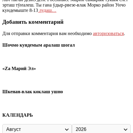
эрташ тӱҥалеш. Ты гана ӱдыр-рвезе-влак Морко район Унчо
кундемыште 8-13
лудаш…
Добавить комментарий
Для отправки комментария вам необходимо
авторизоваться
.
Шочмо кундемым аралаш шогал
«Zа Марий Эл»
Шкенан-влак коклаш ушно
КАЛЕНДАРЬ