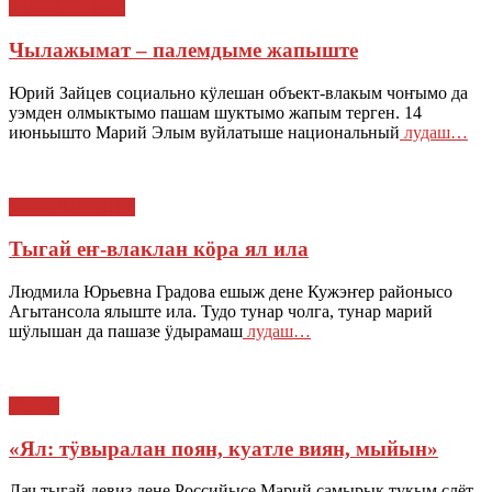
КУЧЕМЫШТЕ
Чылажымат – палемдыме жапыште
Юрий Зайцев социально кӱлешан объект-влакым чоҥымо да
уэмден олмыктымо пашам шуктымо жапым терген. 14
июньышто Марий Элым вуйлатыше национальный
лудаш…
ТАЧЕ ЯЛЫШТЕ
Тыгай еҥ-влаклан кӧра ял ила
Людмила Юрьевна Градова ешыж дене Кужэҥер районысо
Агытансола ялыште ила. Тудо тунар чолга, тунар марий
шӱлышан да пашазе ӱдырамаш
лудаш…
ЙӰЛА
«Ял: тӱвыралан поян, куатле виян, мыйын»
Лач тыгай девиз дене Российысе Марий самырык тукым слёт