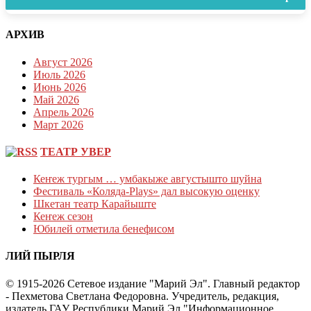
АРХИВ
Август 2026
Июль 2026
Июнь 2026
Май 2026
Апрель 2026
Март 2026
ТЕАТР УВЕР
Кеҥеж тургым … умбакыже августышто шуйна
Фестиваль «Коляда-Plays» дал высокую оценку
Шкетан театр Карайыште
Кеҥеж сезон
Юбилей отметила бенефисом
ЛИЙ ПЫРЛЯ
© 1915-2026 Сетевое издание "Марий Эл". Главный редактор
- Пехметова Светлана Федоровна. Учредитель, редакция,
издатель ГАУ Республики Марий Эл "Информационное