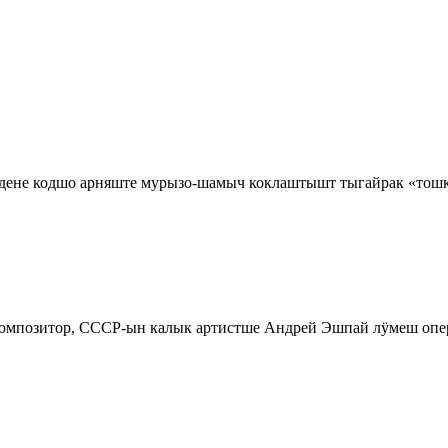
 дене кодшо арняште мурызо-шамыч коклаштышт тыгайрак «тош
омпозитор, СССР-ын калык артистше Андрей Эшпай лӱмеш опер 