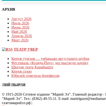
АРХИВ
Август 2026
Июль 2026
Июнь 2026
Май 2026
Апрель 2026
Март 2026
ТЕАТР УВЕР
Кеҥеж тургым … умбакыже августышто шуйна
Фестиваль «Коляда-Plays» дал высокую оценку
Шкетан театр Карайыште
Кеҥеж сезон
Юбилей отметила бенефисом
ЛИЙ ПЫРЛЯ
© 1915-2026 Сетевое издание "Марий Эл". Главный редактор 
"Марий Эл". Тел.: (8362) 49-55-11. E-mail: marielgazet@media
газетамарийэл.рф
|