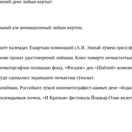
ений дене лийын кертыт:
альный але анимационный лийын кертеш.
ште палемдат. Ешартыш номинаций (А.Я. Эшпай лӱмеш приз) 
н прокат удостоверений лийшаш. Кино тымарте ончыкталтын г
инематоргафлан полшышо фонд, «Филдок» ден «Шаблий» компан
дӧ сценыласе экраныште ончыкташ тӱҥалыт.
ашлиймаш, Российысе лӱмлӧ кинематографист-шамыч дене «йодыш
алемдымыж почеш, «И Краткая» фестиваль Йошкар-Олан визи