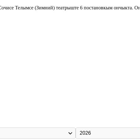
 Сочисе Телымсе (Зимний) театрыште 6 постановкым ончыкта. О