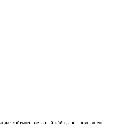
ициал сайтыштыже онлайн-йӧн дене ышташ лиеш.