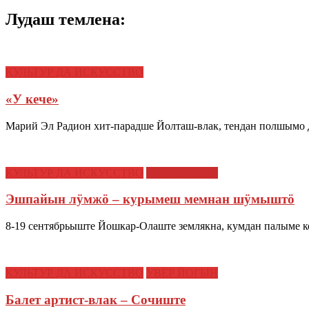
Лудаш темлена:
КУЛЬТУР ДА ИСКУССТВО
«У кече»
Марий Эл Радион хит-парадше Йолташ-влак, тендан полшымо
КУЛЬТУР ДА ИСКУССТВО
СЫМЫКТЫШ
Эшпайын лӱмжӧ – курымеш мемнан шӱмыштӧ
8-19 сентябрьыште Йошкар-Олаште землякна, кумдан палыме к
КУЛЬТУР ДА ИСКУССТВО
УВЕР ЙОГЫН
Балет артист-влак – Сочиште