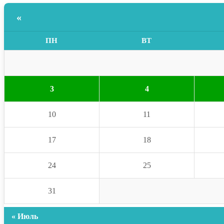
«
ПН
ВТ
3
4
10
11
17
18
24
25
31
« Июль