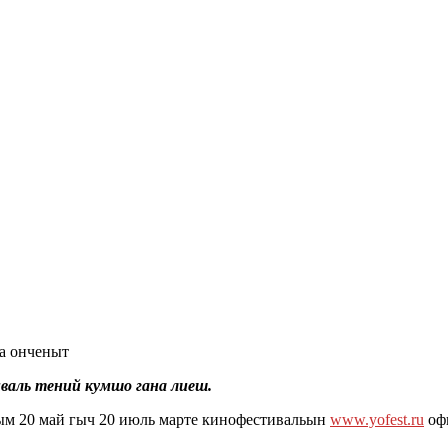
а онченыт
аль тений кумшо гана лиеш.
м 20 май гыч 20 июль марте кинофестивальын
www.yofest.ru
оф