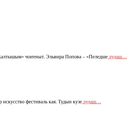
калтышым» чоҥеныт. Эльвира Попова – «Пеледше
лудаш…
искусство фестиваль кая. Тудын кузе
лудаш…