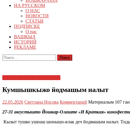
ЙОШКАР-ОЛА
НА РУССКОМ
О НАС
НОВОСТИ
СТАТЬИ
ПОДПИСКЕ
О нас
ВАШКЫЛ
ИСТОРИЙ
РЕКЛАМЕ
Найти:
КУЛЬТУР ДА ИСКУССТВО
Кумшышкыжо йодмашым налыт
22.05.2026
Светлана Носова
Комментарий
Материалым 107 ган
27-31 августышто Йошкар-Олаште «И Краткая» кинофестив
Кызыт тушко ушнаш шонышо-влак деч йодмашым налыт. Тиды