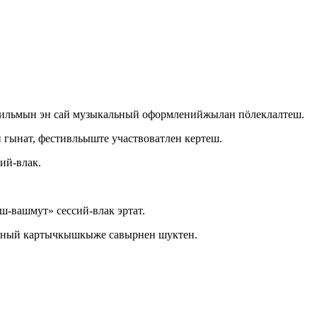
фильмын эн сай музыкальный оформленийжылан пӧлеклалтеш.
ынат, фестивльыште участвоватлен кертеш.
ий-влак.
-вашмут» сессий-влак эртат.
тный картычкышкыже савырнен шуктен.