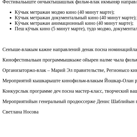
Фестивальыште ончыктышашлык фильм-влак икмыняр направл
Кӱчык метражан модмо кино (40 минут марте);
Кӱчык метражан документальный кино (40 минут марте);
Кӱчык метражан анимационный кино (40 минут марте);
Пеш кӱчык кино (5 минут марте), тудо модмо, документ
Сеҥыше-влакым кажне направлений денак посна номинацийла
Кинофестивальын программышкыже ойырен налме чыла фильмла
Организаторжо-влак – Марий Эл правительстве, Регионысо к
Мероприятий кышкарыште кинофильм-влакым Йошкар-Олан рӱ
Конкурслык программе деч посна мастер-класс, творческий в
Мероприятийын генеральный продюссерже Денис Шаблийын п
Светлана Носова