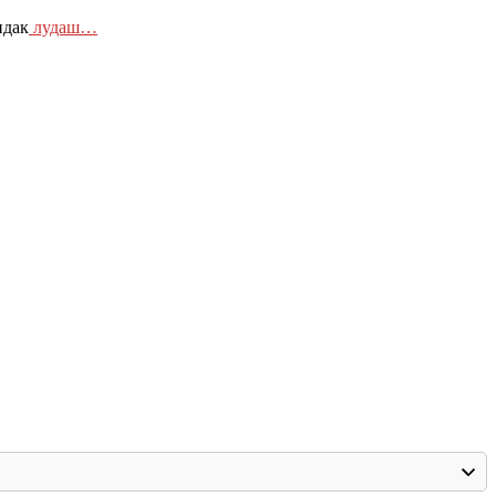
ндак
лудаш…