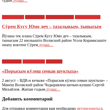
тудын
лудаш…
МЕР ИЛЫШ
НОВОСТИ
ТАЧЕ ЯЛЫШТЕ
УВЕР ЙОГЫН
Сӱрем Кугу Юмо деч – тазалыкым, тынысым
Йӱлана тек илана Сӱрем Кугу Юмо деч – тазалыкым,
тынысым 22 июльышто Волжский район Усола Корамасыште
онапу воктене Сӱрем
лудаш…
НОВОСТИ
ПАТЫРЛЫК
Чолгалык
«Порысым кӱлеш семын шуктыза»
2 август – ВДВ-н кечыже «Порысым кӱлеш семын шуктыза» –
Манеш Волжский район Чодыраялеш шочын-кушшо Сергей
Михайлов. Жапше годым
лудаш…
Добавить комментарий
Для отправки комментария вам необходимо
авторизоваться
.