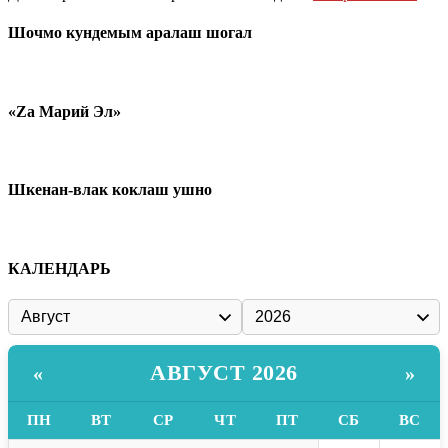
Шочмо кундемым аралаш шогал
«Zа Марий Эл»
Шкенан-влак коклаш ушно
КАЛЕНДАРЬ
АВГУСТ 2026
«
»
ПН
ВТ
СР
ЧТ
ПТ
СБ
ВС