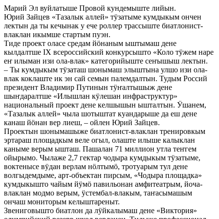
Марий Эл вуйлатыше Провой кундемыште лийын.
Юрий Зайцев «Тазалык аллей» тӱзатыме кумдыкым ончен
лектын да ты кечынак у ече роллер трассыште биатлонист-
влаклан икымше стартым пуэн.
Тиде проект оласе средам йӧнаным ыштымаш дене
кылдалтше IX всероссийский конкурсышто «Коло тӱжем наре
еҥ илыман изи ола-влак» категорийыште сеҥышыш лектын.
– Ты кумдыкым тӱзаташ шонымаш элыштына улшо изи ола-
влак коклаште ик эн сай семын палемдалтын. Тудым Россий
президент Владимир Путинын тӱҥалтышыж дене
шыҥдаралтше «Илышлан кӱлешан инфраструктур»
национальный проект дене келшышын ышталтын. Ӱшанем,
«Тазалык аллей» чыла шотыштат куандарыше да еш дене
канаш йӧнан вер лиеш, – ойлен Юрий Зайцев.
Проектын шонымашыже биатлонист-влаклан тренировкым
эртараш площадкым веле огыл, олаште илыше калыклан
каныме верым ышташ. Пашалан 71 миллион утла теҥгем
ойырымо. Чылаже 2,7 гектар чодыра кумдыкым тӱзатыме,
воктенысе вӱдан верлам нӧлтымӧ, тротуарым тул дене
волгыдемдыме, арт-объектан пирсым, «Чодыра площадка»
кумдыкышто чайым йӱмӧ павильонан амфитеатрым, йоча-
влаклан модмо верым, ӱстембал-влакым, таҥасымашым
ончаш мониторым келыштареныт.
Звениговышто биатлон да лӱйкалымаш дене «Виктория»