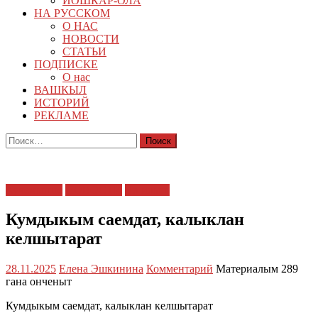
ЙОШКАР-ОЛА
НА РУССКОМ
О НАС
НОВОСТИ
СТАТЬИ
ПОДПИСКЕ
О нас
ВАШКЫЛ
ИСТОРИЙ
РЕКЛАМЕ
Найти:
Кучемыште
НОВОСТИ
Ял илыш
Кумдыкым саемдат, калыклан
келшытарат
28.11.2025
Елена Эшкинина
Комментарий
Материалым 289
гана онченыт
Кумдыкым саемдат, калыклан келшытарат