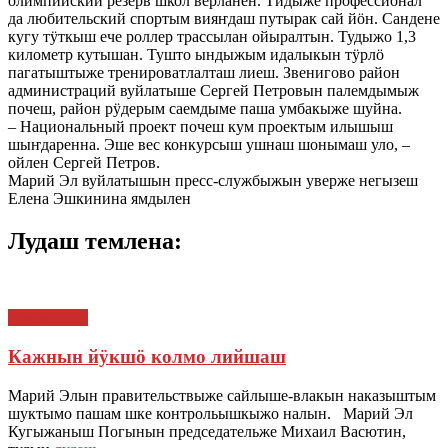
олимпийский резерв школ верланен. Тидыже профессионал
да любительский спортым вияҥдаш путырак сай йӧн. Сандене
кугу тӱткыш ече роллер трассылан ойыралтын. Тудыжо 1,3
километр кутышан. Тушто ындыжым идалыкын тӱрлӧ
пагатыштыже тренироватлалташ лиеш. Звенигово район
администраций вуйлатыше Сергей Петровын палемдымыж
почеш, район рӱдерым саемдыме паша умбакыже шуйна.
– Национальный проект почеш кум проектым илышыш
шыҥдаренна. Эше вес конкурсыш ушнаш шонымаш уло, –
ойлен Сергей Петров.
Марий Эл вуйлатышын пресс-службыжын уверже негызеш
Елена Эшкинина ямдылен
Лудаш темлена:
Кучемыште
Кажнын йӱкшӧ колмо лийшаш
Марий Элын правительствыже сайлыше-влакын наказыштым
шуктымо пашам шке контрольышкыжо налын. Марий Эл
Кугыжаныш Погынын председательже Михаил Васютин,